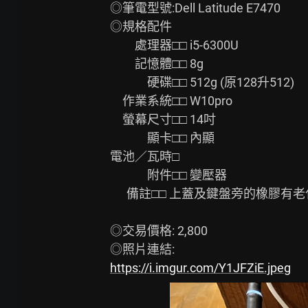
◎筆電型號:Dell Latitude E7470

◎規格配件

　　處理器□□ i5-6300U

　　記憶體□□ 8g

　　　硬碟□□ 512g (原128升512)

　作業系統□□ W10pro

　螢幕尺寸□□ 14吋

　　　顯卡□□ 內顯

電池／瓦時□

　　　附件□□ 變壓器

      備註□□ 上蓋及鍵盤旁的橡膠有老化變黏，建議外接螢幕鍵盤使用

◎交易價格: 2,800

https://i.imgur.com/Y1JFZiE.jpeg