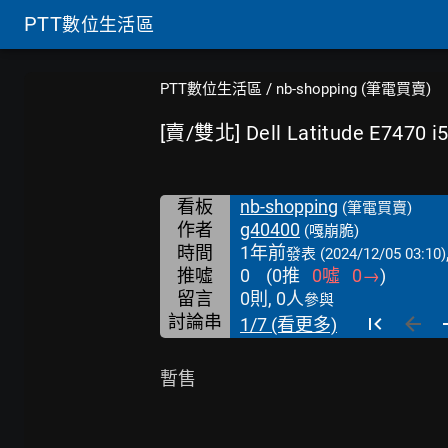
PTT
數位生活區
PTT數位生活區
/
nb-shopping (筆電買賣)
[賣/雙北] Dell Latitude E7470 i
看板
nb-shopping
(筆電買賣)
作者
g40400
(嘎崩脆)
時間
1年前
發表
(2024/12/05 03:10)
推噓
0
(
0
推
0
噓
0
→
)
留言
0則, 0人
參與
討論串
1/7 (看更多)
暫售
