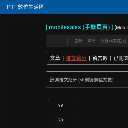
PTT
數位生活區
[ mobilesales (手機買賣)
]
[Mo
最新
熱門
分頁 (4置底文)
文章
|
推文總分
|
留言數
|
已刪
篩選推文總分 (<0則篩選噓文數)
99
70