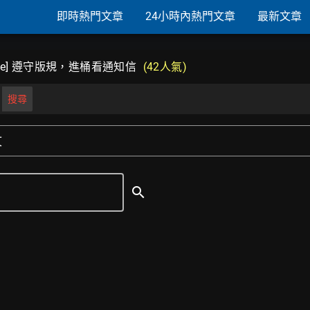
即時熱門文章
24小時內熱門文章
最新文章
bile] 遵守版規，進桶看通知信
(42人氣)
搜尋
文
search