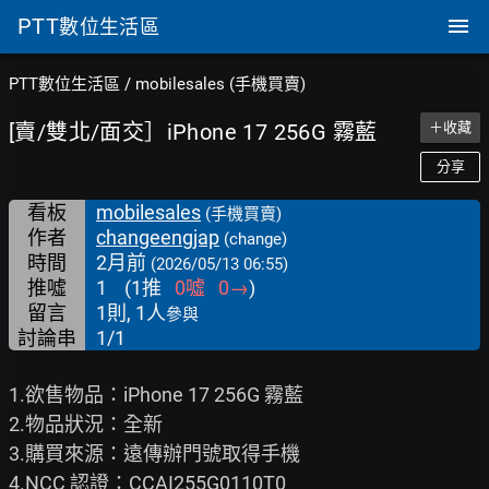
PTT
數位生活區
PTT數位生活區
/
mobilesales (手機買賣)
[賣/雙北/面交］iPhone 17 256G 霧藍
＋收藏
分享
看板
mobilesales
(手機買賣)
作者
changeengjap
(change)
時間
2月前
(2026/05/13 06:55)
推噓
1
(
1
推
0
噓
0
→
)
留言
1則, 1人
參與
討論串
1/1
1.欲售物品：iPhone 17 256G 霧藍

2.物品狀況：全新

3.購買來源：遠傳辦門號取得手機

4.NCC 認證：CCAI255G0110T0
