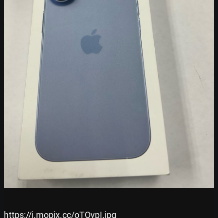
https://i.mopix.cc/oTOvpI.jpg