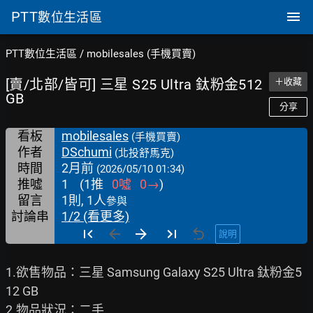
PTT
數位生活區
PTT數位生活區
/
mobilesales (手機買賣)
[賣/北部/皆可] 三星 S25 Ultra 鈦粉金512
＋收藏
GB
分享
看板
mobilesales
(手機買賣)
作者
DSchumi
(北投舒馬克)
時間
2月前
(2026/05/10 01:34)
推噓
1
(
1
推
0
噓
0
→
)
留言
1則, 1人
參與
討論串
1/2 (看更多)
說明
1.欲售物品：三星 Samsung Galaxy S25 Ultra 鈦粉金5
12 GB

2.物品狀況：二手
