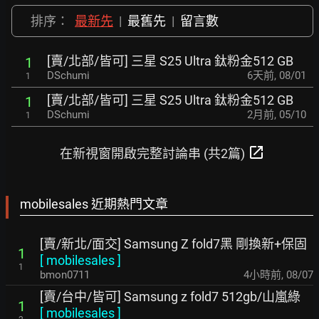
排序：
最新先
|
最舊先
|
留言數
[賣/北部/皆可] 三星 S25 Ultra 鈦粉金512 GB
1
DSchumi
6天前
,
08/01
1
[賣/北部/皆可] 三星 S25 Ultra 鈦粉金512 GB
1
DSchumi
2月前
,
05/10
1
open_in_new
在新視窗開啟完整討論串 (共2篇)
mobilesales 近期熱門文章
[賣/新北/面交] Samsung Z fold7黑 剛換新+保固
1
[
mobilesales
]
1
bmon0711
4小時前
,
08/07
[賣/台中/皆可] Samsung z fold7 512gb/山嵐綠
1
[
mobilesales
]