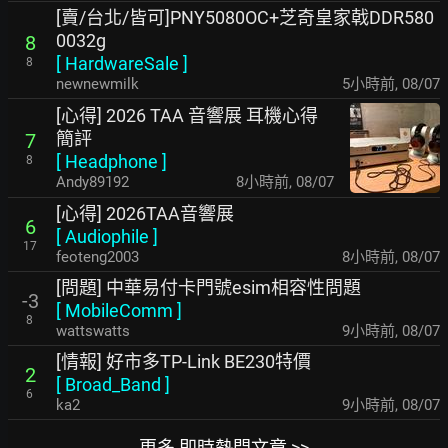
[賣/台北/皆可]PNY5080OC+芝奇皇家戟DDR580
0032g
8
[
HardwareSale
]
8
newnewmilk
5小時前
,
08/07
[心得] 2026 TAA 音響展 耳機心得
簡評
7
[
Headphone
]
8
Andy89192
8小時前
,
08/07
[心得] 2026TAA音響展
6
[
Audiophile
]
17
feoteng2003
8小時前
,
08/07
[問題] 中華易付卡門號esim相容性問題
-3
[
MobileComm
]
8
wattswatts
9小時前
,
08/07
[情報] 好市多TP-Link BE230特價
2
[
Broad_Band
]
6
ka2
9小時前
,
08/07
更多 即時熱門文章 >>