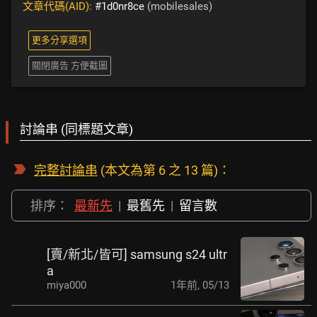
文章代碼(AID):
#1d0nr8ce
(mobilesales)
更多分享選項
關閉廣告 方便截圖
討論串 (同標題文章)
完整討論串
(本文為第 6 之 13 篇)：
排序：
最新先
|
最舊先
|
留言數
[賣/新北/皆可] samsung s24 ultr
a
miya000
1年前
,
05/13