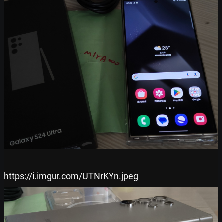
https://i.imgur.com/UTNrKYn.jpeg