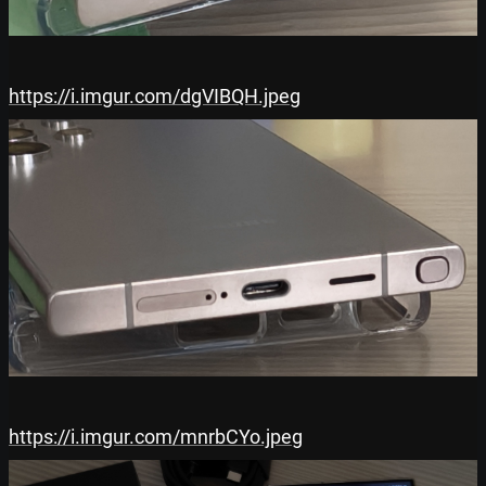
https://i.imgur.com/dgVIBQH.jpeg
https://i.imgur.com/mnrbCYo.jpeg