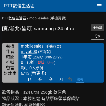
PTT
數位生活區
PTT數位生活區
/
mobilesales (手機買賣)
[賣/新北/皆可] samsung s24 ultra
＋收藏
分享
看板
mobilesales
(手機買賣)
作者
miya000
(不將就)
時間
1年前
(2024/10/06 23:29)
推噓
0
(
0
推
0
噓
0
→
)
留言
0則, 0人
參與
討論串
6/13 (看更多)
說明
欲售物品：s24 ultra 256gb 鈦原色

物品狀況：本體無傷 有貼原廠螢幕保護貼

鏡頭保護貼 副廠透明殼
