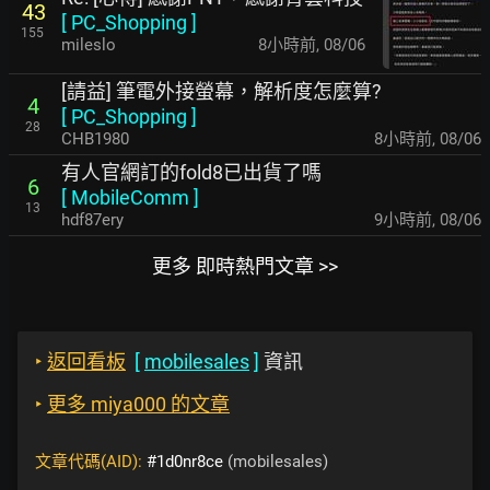
43
[
PC_Shopping
]
155
mileslo
8小時前
,
08/06
[請益] 筆電外接螢幕，解析度怎麼算?
4
[
PC_Shopping
]
28
CHB1980
8小時前
,
08/06
有人官網訂的fold8已出貨了嗎
6
[
MobileComm
]
13
hdf87ery
9小時前
,
08/06
更多 即時熱門文章 >>
‣
返回看板
[
mobilesales
]
資訊
‣
更多 miya000 的文章
文章代碼(AID):
#1d0nr8ce
(mobilesales)