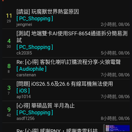
[請益] 玩魔獸世界熱當原因
11
[
PC_Shopping
]
29
jengmei
2小時前
,
08/06
[測試] 地端雙卡AI使用SFF-8654通道拆分簡易測
試
4
[
PC_Shopping
]
30
ck203l5
5小時前
,
08/06
Re: [心得] 客製化喇叭訂購流程分享-火狼電聲
8
[
Audiophile
]
8
carstenan
7小時前
,
08/06
[問題] iOS26.5.6及26.6 有線耳機無法使用
3
[
iOS
]
7
ap1014
7小時前
,
08/06
[心得] 華碩品質 半月為止
9
[
PC_Shopping
]
42
asdf1256
8小時前
,
08/06
Re: [心得] 感謝PNY，感謝青雲科技