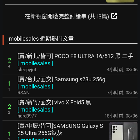
open_in_new
在新視窗開啟完整討論串 (共13篇)
mobilesales 近期熱門文章
[賣/新北/皆可] POCO F8 ULTRA 16/512 黑 二手
2
[
mobilesales
]
4
sleepyjct
4小時前
,
08/06
[賣/台北/面交] Samsung s23u 256g
1
[
mobilesales
]
1
RSAN
7小時前
,
08/06
[賣/新竹/面交] vivo X Fold5 黑
2
[
mobilesales
]
2
hard9977
18小時前
,
08/06
[賣/中壢/皆可]SAMSUNG Galaxy S
25 Ultra 256G鈦灰
1
1