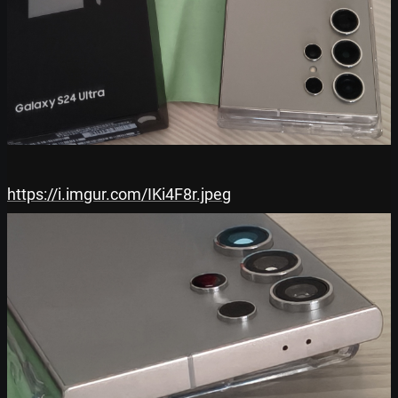
https://i.imgur.com/IKi4F8r.jpeg