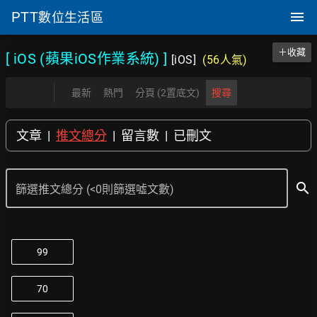
PTT
數位生活區
＋收藏
[ iOS (蘋果iOS作業系統)
]
[iOS]
(56人氣)
最新
熱門
分頁 (2置底文)
搜尋
文章
|
推文總分
|
留言數
|
已刪文
search
篩選推文總分 (<0則篩選噓文數)
99
70