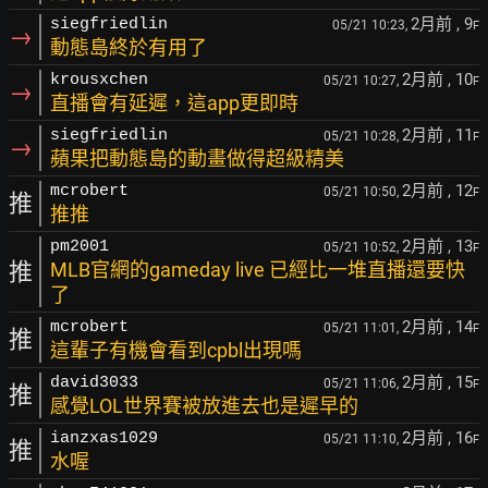
2月前
, 9
siegfriedlin
05/21 10:23,
F
→
動態島終於有用了
2月前
, 10
krousxchen
05/21 10:27,
F
→
直播會有延遲，這app更即時
2月前
, 11
siegfriedlin
05/21 10:28,
F
→
蘋果把動態島的動畫做得超級精美
2月前
, 12
mcrobert
05/21 10:50,
F
推
推推
2月前
, 13
pm2001
05/21 10:52,
F
推
MLB官網的gameday live 已經比一堆直播還要快
了
2月前
, 14
mcrobert
05/21 11:01,
F
推
這輩子有機會看到cpbl出現嗎
2月前
, 15
david3033
05/21 11:06,
F
推
感覺LOL世界賽被放進去也是遲早的
2月前
, 16
ianzxas1029
05/21 11:10,
F
推
水喔