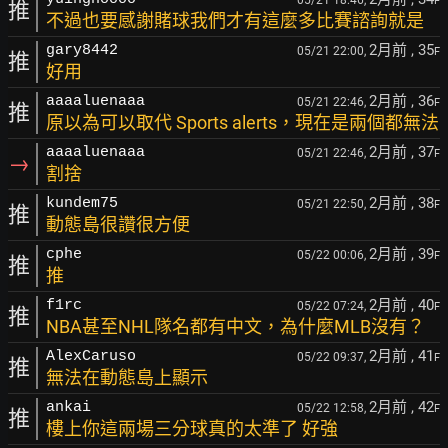
05/21 18:46,
F
推
不過也要感謝賭球我們才有這麼多比賽諮詢就是
2月前
, 35
gary8442
05/21 22:00,
F
推
好用
2月前
, 36
aaaaluenaaa
05/21 22:46,
F
推
原以為可以取代 Sports alerts，現在是兩個都無法
2月前
, 37
aaaaluenaaa
05/21 22:46,
F
→
割捨
2月前
, 38
kundem75
05/21 22:50,
F
推
動態島很讚很方便
2月前
, 39
cphe
05/22 00:06,
F
推
推
2月前
, 40
f1rc
05/22 07:24,
F
推
NBA甚至NHL隊名都有中文，為什麼MLB沒有？
2月前
, 41
AlexCaruso
05/22 09:37,
F
推
無法在動態島上顯示
2月前
, 42
ankai
05/22 12:58,
F
推
樓上你這兩場三分球真的太準了 好強