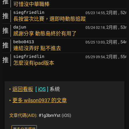
推
可惜沒中華職棒
2月前
, 52
siegfriedlin
05/23 14:55,
F
推
長按當次比賽，選即時動態追蹤
2月前
, 53
dajun
05/24 02:18,
F
推
感謝分享 動態島終於有用了
2月前
, 54
bebo0413
05/25 13:03,
F
推
連結沒弄好 點不進去
2月前
, 55
siegfriedlin
05/29 09:54,
F
推
怎麼沒有ipad版本
‣
返回看板
[
iOS
]
系統
‣
更多 wilson0937 的文章
文章代碼(AID):
#1g3bmYst
(iOS)