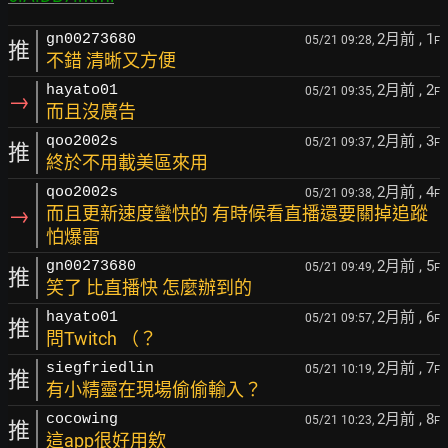
2月前
, 1
gn00273680
05/21 09:28,
F
推
不錯 清晰又方便
2月前
, 2
hayato01
05/21 09:35,
F
→
而且沒廣告
2月前
, 3
qoo2002s
05/21 09:37,
F
推
終於不用載美區來用
2月前
, 4
qoo2002s
05/21 09:38,
F
→
而且更新速度蠻快的 有時候看直播還要關掉追蹤
怕爆雷
2月前
, 5
gn00273680
05/21 09:49,
F
推
笑了 比直播快 怎麼辦到的
2月前
, 6
hayato01
05/21 09:57,
F
推
問Twitch （？
2月前
, 7
siegfriedlin
05/21 10:19,
F
推
有小精靈在現場偷偷輸入？
2月前
, 8
cocowing
05/21 10:23,
F
推
這app很好用欸