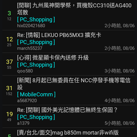
[閒聊] 九州風神開學祭，買機殼CC310送AG400
塔散
3
[
PC_Shopping
]
12
hix020421680
2小時前
,
08/06
Re: [情報] LEKUO PB65MX3 擴充卡
12
[
PC_Shopping
]
25
march55237
2小時前
,
08/06
[心得] 微星顯卡保內送修 升級
37
[
PC_Shopping
]
55
qoo580
3小時前
,
08/06
[新聞] 8月起已無委員在任 NCC停發手機等電信
設
31
[
MobileComm
]
152
a5687920
4小時前
,
08/06
Re: [閒聊] 國外美光記憶體已無終生保固？
19
[
PC_Shopping
]
49
a1379
5小時前
,
08/06
[賣/台北/面交]mag b850m mortar非wifi版
5