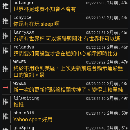
2月前
, 43
hotanger
05/22 15:00,
F
推
世界杯足球賽不知會不會有
2月前
, 44
LonyIce
05/22 19:58,
F
推
你還有在玩 sleep 啊
2月前
, 45
larryXXX
05/22 21:31,
F
推
有喔有世界杯 可以選聯盟關注 有世界杯可以選
2月前
, 46
rolandyu
05/22 22:58,
F
推
請問要如何設置才會在通知中心顯示即時比分
2月前
, 47
WSWEN
05/23 09:29,
F
推
終於不用跳到美區，上次更新前還會顯示運彩盤
口的資訊。最
2月前
, 48
WSWEN
05/23 09:29,
F
→
新一次的更新把賭盤相關拔掉了。變得比較單純
2月前
, 49
lilweiting
05/23 11:10,
F
推
推推
2月前
, 50
photoB1N
05/23 11:45,
F
推
Yahoo sport 好用
2月前
, 51
gto3ping
05/23 14:43,
F