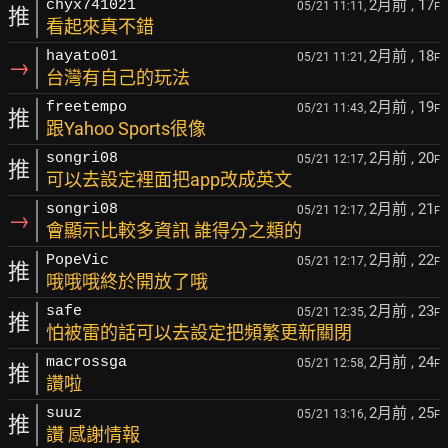
2月前
, 17
chyx741021
05/21 11:11,
F
推
看起來真不錯
2月前
, 18
hayato01
05/21 11:21,
F
→
台灣有自己的玩法
2月前
, 19
freetempo
05/21 11:43,
F
推
跟Yahoo Sports很像
2月前
, 20
songri08
05/21 12:17,
F
推
可以去設定裡面把app改成英文
2月前
, 21
songri08
05/21 12:17,
F
→
會顯示比較多資訊 誰得分之類的
2月前
, 22
PopeVic
05/21 12:17,
F
推
哦哦哦終於開放了哦
2月前
, 23
safe
05/21 12:35,
F
推
怕被雷的話可以去設定把頻繁更新關閉
2月前
, 24
macrossga
05/21 12:58,
F
推
讚啦
2月前
, 25
suuz
05/21 13:16,
F
推
讚 感謝情報