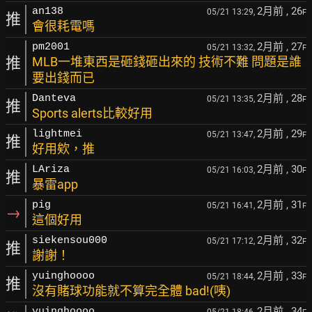
2月前
, 26
an138
05/21 13:29,
F
推
會很耗電嗎
2月前
, 27
pm2001
05/21 13:32,
F
推
MLB一堆東西是砸錢砸出來的 技術不難 問題是誰
要出錢而已
2月前
, 28
Danteva
05/21 13:35,
F
推
Sports alerts比較好用
2月前
, 29
lightmei
05/21 13:47,
F
推
好用欸，推
2月前
, 30
LAriza
05/21 16:03,
F
推
暴雷app
2月前
, 31
pig
05/21 16:41,
F
→
這個好用
2月前
, 32
siekensou000
05/21 17:12,
F
推
謝謝！
2月前
, 33
yuinghoooo
05/21 18:44,
F
推
沒有賭球功能就不算完全體 bad!(咦)
2月前
, 34
yuinghoooo