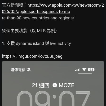
官方新聞稿：
https://www.apple.com/tw/newsroom/2
026/05/apple-sports-expands-to-mo
re-than-90-new-countries-and-regions/

幾個主要功能（以 MLB 為例）

1. 支援 dynamic island 與 live activity

https://i.imgur.com/io7xLSI.jpeg