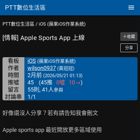
PTT
數位生活區
PTT數位生活區
/
iOS (蘋果iOS作業系統)
[情報] Apple Sports App 上線
＋收藏
分享
看板
iOS
(蘋果iOS作業系統)
作者
wilson0937
(黃冠冠)
時間
2月前
(2026/05/21 01:13)
推噓
45
(
45
推
0
噓
10
→
)
留言
55則, 41人
參與
討論串
1/1
好像還沒人分享？若有請告知我會刪文

Apple sports app 最近開放更多區域使用
