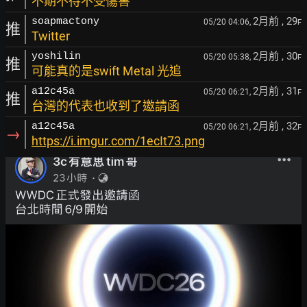
不期不待不受傷害
2月前
, 29
soapmactony
05/20 04:06,
F
推
Twitter
2月前
, 30
yoshilin
05/20 05:38,
F
推
可能真的是swift Metal 光追
2月前
, 31
a12c45a
05/20 06:21,
F
推
台灣的代表也收到了邀請函
2月前
, 32
a12c45a
05/20 06:21,
F
→
https://i.imgur.com/1ecIt73.png