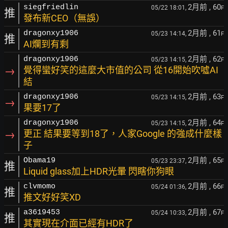
2月前
, 60
siegfriedlin
05/22 18:01,
F
推
發布新CEO（無誤）
2月前
, 61
dragonxy1906
05/23 14:14,
F
推
AI爛到有剩
2月前
, 62
dragonxy1906
05/23 14:15,
F
→
覺得蠻好笑的這麼大市值的公司 從16開始吹噓AI
結
2月前
, 63
dragonxy1906
05/23 14:15,
F
→
果要17了
2月前
, 64
dragonxy1906
05/23 14:15,
F
→
更正 結果要等到18了，人家Google 的強成什麼樣
子
2月前
, 65
Obama19
05/23 23:37,
F
推
Liquid glass加上HDR光暈 閃瞎你狗眼
2月前
, 66
clvmomo
05/24 01:36,
F
推
推文好好笑XD
2月前
, 67
a3619453
05/24 10:33,
F
推
其實現在介面已經有HDR了