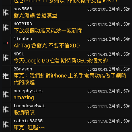
包含iPhone 11 系列以下的大概不支援 iOS 27
2月前
, 52
soy5566
05/20 21:05,
F
推
發光海鷗 會搶漢堡
2月前
, 53
HOTBIRD
05/21 01:10,
F
推
下放幾個功能又能炒一波新聞
2月前
, 54
linahou
05/21 11:24,
F
→
Air Tag 會發光 不要不信XDD
2月前
, 55
NDSL
05/21 16:43,
F
推
今天Google I/O拉爆 期待新CEO來個大的
2月前
, 56
BBryson
05/22 00:43,
F
推
庫克：我們針對iPhone 上的手電筒功能做了劃時
代的改進
2月前
, 57
ncuephysics
05/22 08:23,
F
推
amazing
2月前
, 58
turndown4wat
05/22 11:11,
F
推
股價噴噴
2月前
, 59
rabbit83035
05/22 15:58,
F
推
庫克 : 哇喔~~