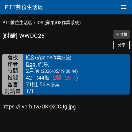
PTT
數位生活區
PTT數位生活區
/
iOS (蘋果iOS作業系統)
[討論] WWDC26
＋收藏
分享
看板
iOS
(蘋果iOS作業系統)
作者
Dogi
(鬥雞)
時間
2月前
(2026/05/19 08:44)
推噓
42
(
44
推
2
噓
25
→
)
留言
71則, 56人
參與
討論串
1/1
https://i.verb.tw/OKkXCGJg.jpg