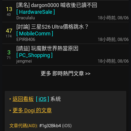
[黑名] dargon0000 喊收後已讀不回
13
[
HardwareSale
]
40
Draculalu
18小時前
,
08/06
[討論] 三星S26 Ultra價格跳水？
47
[
MobileComm
]
174
EPIRB406
18小時前
,
08/06
[請益] 玩魔獸世界熱當原因
3
[
PC_Shopping
]
71
jengmei
18小時前
,
08/06
更多 即時熱門文章 >>
‣
返回看板
[
iOS
]
系統
‣
更多 Dogi 的文章
文章代碼(AID):
#1g32Bkb4
(iOS)