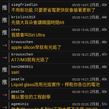
2月前
, 43
siegfriedlin
05/20 14:07,
F
推
不用新功能 只要更省電更快就會搶著更新了
2月前
, 44
krislin1313
05/20 14:27,
F
推
先猜大耳朵會講韓國時間69
2月前
, 45
cevs
05/20 15:43,
F
推
我猜會叫Siri Ultra
2月前
, 46
krousxchen
05/20 18:25,
F
→
apple silicon早就有光追了
2月前
, 47
krousxchen
05/20 18:27,
F
→
A17/M3就有光追了
2月前
, 48
ken2003611
05/20 19:00,
F
推
sairi
2月前
, 49
peatle
05/20 19:27,
F
推
Liquid glass改用光追實作，榨乾你各位的電池
2月前
, 50
peatle
05/20 19:27,
F
→
難以置信的工程創舉
2月前
, 51
ageminis
05/20 20:20,
F
→