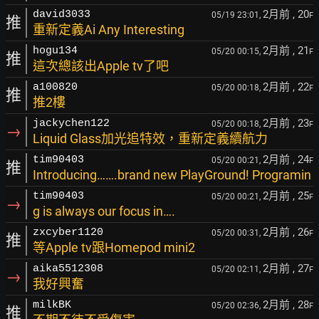
2月前
, 20
david3033
05/19 23:01,
F
推
重新定義Ai Any Interesting
2月前
, 21
hogu134
05/20 00:15,
F
推
這次總該出Apple tv了吧
2月前
, 22
a100820
05/20 00:18,
F
推
推2樓
2月前
, 23
jackychen122
05/20 00:18,
F
→
Liquid Glass加光追特效，重新定義續航力
2月前
, 24
tim90403
05/20 00:21,
F
推
Introducing…….brand new PlayGround! Programin
2月前
, 25
tim90403
05/20 00:21,
F
→
g is always our focus in….
2月前
, 26
zxcyber1120
05/20 00:31,
F
推
等Apple tv跟Homepod mini2
2月前
, 27
aika5512308
05/20 02:11,
F
→
我好興奮
2月前
, 28
milkBK
05/20 02:36,
F
推