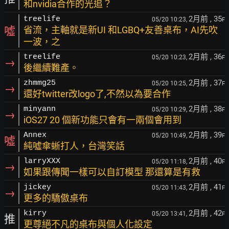
和nvidia合作的光追？
2月前
, 35
treelife
05/20 10:23,
F
噓
省流，主軸就是新UI 和LGBQ+友善桌布，AI先吹
一波，之
2月前
, 36
treelife
05/20 10:23,
F
→
後繼續難產。
2月前
, 37
zhmmg25
05/20 10:25,
F
→
還好twitter改logo了,不然以為要合作
2月前
, 38
minyann
05/20 10:29,
F
→
iOS27 20 個新功能只會有一兩個會用到
2月前
, 39
Annex
05/20 10:49,
F
噓
純噓傘蜥打人，台灣笑話
2月前
, 40
larryXXX
05/20 11:18,
F
→
如果跟傳聞一樣可以自訂模型 那還算是有救
2月前
, 41
jickey
05/20 11:43,
F
→
更多的驕傲桌布
2月前
, 42
kirry
05/20 13:41,
F
推
更尊絕不凡的桌布與個人化設定