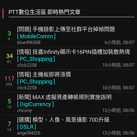
PTT數位生活區 即時熱門文章
[問題] 手機錄影上傳至社群平台掉幀問題
3
[
MobileComm
]
9
blue496508
6小時前
,
08/07
[情報] 技嘉Infinity顯示卡16PIN插槽加裝散熱塊
34
[
PC_Shopping
]
81
click2258
10小時前
,
08/07
[情報] 主機板即將漲價
117
[
PC_Shopping
]
293
click2258
10小時前
,
08/07
[新聞] MAX 虛擬資產轉帳規則實施說明
5
[
DigiCurrency
]
13
chcony
12小時前
,
08/06
[選購] 模型、人像、風景攝影 70D升級
7
[
DSLR
]
14
angel84326
12小時前
,
08/06