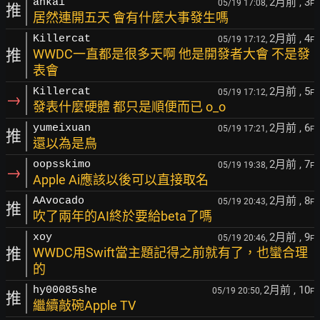
2月前
, 3
ankai
05/19 17:08,
F
推
居然連開五天 會有什麼大事發生嗎
2月前
, 4
Killercat
05/19 17:12,
F
推
WWDC一直都是很多天啊 他是開發者大會 不是發
表會
2月前
, 5
Killercat
05/19 17:12,
F
→
發表什麼硬體 都只是順便而已 o_o
2月前
, 6
yumeixuan
05/19 17:21,
F
推
還以為是鳥
2月前
, 7
oopsskimo
05/19 19:38,
F
→
Apple Ai應該以後可以直接取名
2月前
, 8
AAvocado
05/19 20:43,
F
推
吹了兩年的AI終於要給beta了嗎
2月前
, 9
xoy
05/19 20:46,
F
推
WWDC用Swift當主題記得之前就有了，也蠻合理
的
2月前
, 10
hy00085she
05/19 20:50,
F
推
繼續敲碗Apple TV