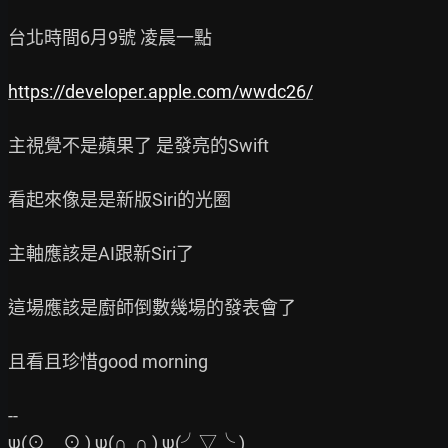
台北時間6月9號 凌晨一點

https://developer.apple.com/wwdc26/
主視覺不是蘋果了 是發亮的Swift

看起來像是是新版Siri的光圈

主軸應該是AI跟新Siri了

這場應該是廚師倒數幾場的發表會了

且看且珍惜good morning

--

ψ(⊙＿⊙ ) ψ(∩_∩ ) ψ(╯▽╰ )
