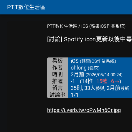
PTT
數位生活區
PTT數位生活區
/
iOS (蘋果iOS作業系統)
[討論] Spotify icon更新以後
看板
iOS
(蘋果iOS作業系統)
作者
ohlong
(強森)
時間
2月前
(2026/05/14 00:24)
推噓
-1
(
14
推
15
噓
6
→
)
留言
35則, 33人
, 2月前
參與
最新
討論串
1/1
https://i.verb.tw/oPwMn6Cr.jpg