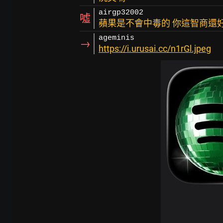
airgp32002
噓
蘋果是不會中毒的 你這智商還
ageminis
→
https://i.urusai.cc/n1rGl.jpeg