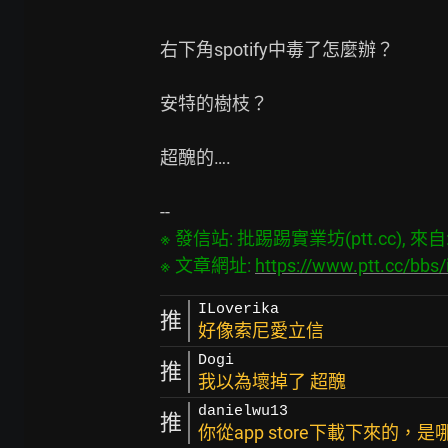
右下角spotify中毒了怎麼辦？

安特的樹枝？

超醜的….

※ 發信站: 批踢踢實業坊(ptt.cc), 來自: 2
※ 文章網址: 
https://www.ptt.cc/bb
ILoverika
推
好像索尼愛立信
Dogi
推
我以為壞掉了 超醜
danielwu13
推
你從app store下載下來的，