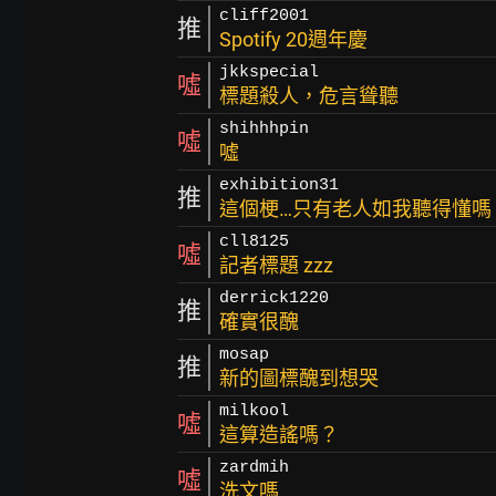
cliff2001
推
Spotify 20週年慶
jkkspecial
噓
標題殺人，危言聳聽
shihhhpin
噓
噓
exhibition31
推
這個梗…只有老人如我聽得懂嗎
cll8125
噓
記者標題 zzz
derrick1220
推
確實很醜
mosap
推
新的圖標醜到想哭
milkool
噓
這算造謠嗎？
zardmih
噓
洗文嗎