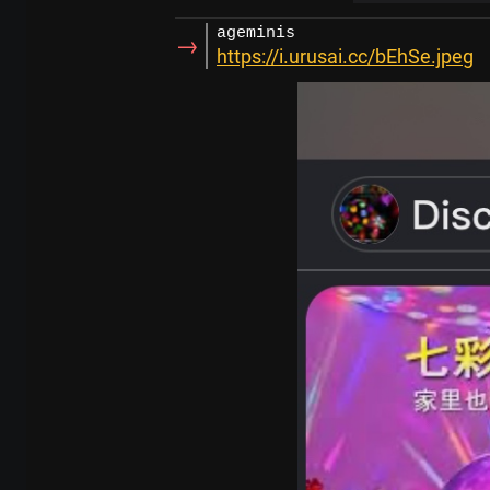
ageminis
→
https://i.urusai.cc/bEhSe.jpeg