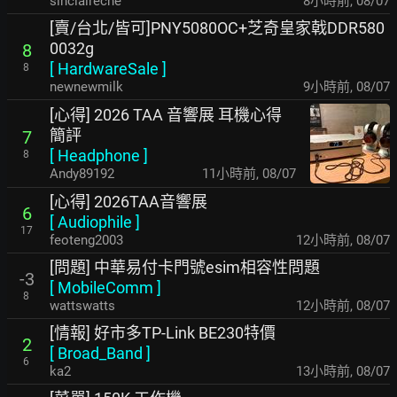
sinclaireche
8小時前
,
08/07
[賣/台北/皆可]PNY5080OC+芝奇皇家戟DDR580
0032g
8
[
HardwareSale
]
8
newnewmilk
9小時前
,
08/07
[心得] 2026 TAA 音響展 耳機心得
簡評
7
[
Headphone
]
8
Andy89192
11小時前
,
08/07
[心得] 2026TAA音響展
6
[
Audiophile
]
17
feoteng2003
12小時前
,
08/07
[問題] 中華易付卡門號esim相容性問題
-3
[
MobileComm
]
8
wattswatts
12小時前
,
08/07
[情報] 好市多TP-Link BE230特價
2
[
Broad_Band
]
6
ka2
13小時前
,
08/07