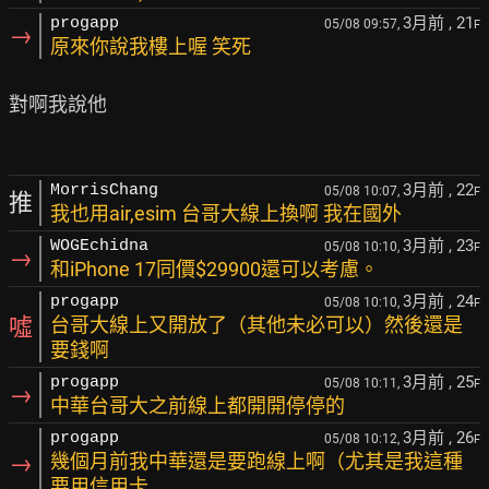
3月前
, 21
progapp
05/08 09:57,
F
→
原來你說我樓上喔 笑死
對啊我說他

3月前
, 22
MorrisChang
05/08 10:07,
F
推
我也用air,esim 台哥大線上換啊 我在國外
3月前
, 23
WOGEchidna
05/08 10:10,
F
→
和iPhone 17同價$29900還可以考慮。
3月前
, 24
progapp
05/08 10:10,
F
噓
台哥大線上又開放了（其他未必可以）然後還是
要錢啊
3月前
, 25
progapp
05/08 10:11,
F
→
中華台哥大之前線上都開開停停的
3月前
, 26
progapp
05/08 10:12,
F
→
幾個月前我中華還是要跑線上啊（尤其是我這種
要用信用卡