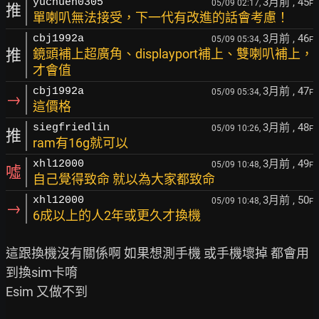
3月前
, 45
yuchueh0305
05/09 02:17,
F
推
單喇叭無法接受，下一代有改進的話會考慮！
3月前
, 46
cbj1992a
05/09 05:34,
F
推
鏡頭補上超廣角、displayport補上、雙喇叭補上，
才會值
3月前
, 47
cbj1992a
05/09 05:34,
F
→
這價格
3月前
, 48
siegfriedlin
05/09 10:26,
F
推
ram有16g就可以
3月前
, 49
xhl12000
05/09 10:48,
F
噓
自己覺得致命 就以為大家都致命
3月前
, 50
xhl12000
05/09 10:48,
F
→
6成以上的人2年或更久才換機
這跟換機沒有關係啊 如果想測手機 或手機壞掉 都會用
到換sim卡唷

Esim 又做不到
