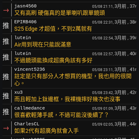
3月前
, 37
jasn4560
05/08 21:11,
F
→
又有高刷 硬傷真的是單喇叭跟單鏡頭
3月前
, 38
EPIRB406
05/08 22:31,
F
推
S25 Edge 才超值，不到2萬就有
3月前
, 39
lutein
05/08 22:54,
F
推
Air用到現在只能說滿意
3月前
, 40
lutein
05/08 22:57,
F
推
不過鏡頭能換成超廣角該有多好
3月前
, 41
vincent5236
05/08 23:11,
F
推
註定是只有部分人才想買的機型，我也用的很開
心。
3月前
, 42
xu3
05/08 23:42,
F
推
而且輕加上鈦邊框，我裸機摔好幾次也沒事
3月前
, 43
callmedance
05/09 01:09,
F
推
很喜歡輕薄手感，不過可能沒後續了？
3月前
, 44
CharlesCL
05/09 02:05,
F
→
如果2代有超廣角就會入手