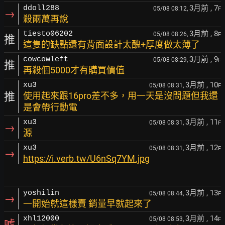
3月前
, 7
ddoll288
05/08 08:12,
F
→
殺兩萬再說
3月前
, 8
tiesto06202
05/08 08:26,
F
推
這隻的缺點還有背面設計太醜+厚度做太薄了
3月前
, 9
cowcowleft
05/08 08:29,
F
推
再殺個5000才有購買價值
3月前
, 10
xu3
05/08 08:31,
F
推
使用起來跟16pro差不多，用一天是沒問題但我還
是會帶行動電
3月前
, 11
xu3
05/08 08:31,
F
→
源
3月前
, 12
xu3
05/08 08:31,
F
→
https://i.verb.tw/U6nSq7YM.jpg
3月前
, 13
yoshilin
05/08 08:44,
F
→
一開始就這樣賣 銷量早就起來了
3月前
, 14
xhl12000
05/08 08:53,
F
噓