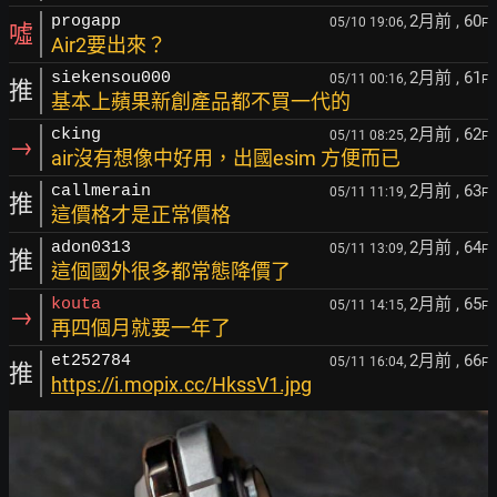
2月前
, 60
progapp
05/10 19:06,
F
噓
Air2要出來？
2月前
, 61
siekensou000
05/11 00:16,
F
推
基本上蘋果新創產品都不買一代的
2月前
, 62
cking
05/11 08:25,
F
→
air沒有想像中好用，出國esim 方便而已
2月前
, 63
callmerain
05/11 11:19,
F
推
這價格才是正常價格
2月前
, 64
adon0313
05/11 13:09,
F
推
這個國外很多都常態降價了
2月前
, 65
kouta
05/11 14:15,
F
→
再四個月就要一年了
2月前
, 66
et252784
05/11 16:04,
F
推
https://i.mopix.cc/HkssV1.jpg