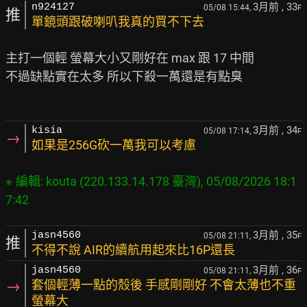
3月前
, 33
n924127
05/08 15:44,
F
推
單鏡頭跟破喇叭我真的買不下去
主打一個輕 螢幕大小又剛好在 max 跟 17 中間

不過缺點實在太多 所以下殺一萬還是有點臭

3月前
, 34
kisia
05/08 17:14,
F
→
如果是256G砍一萬我可以考慮
※ 編輯: kouta (220.133.14.178 臺灣), 05/08/2026 18:1
3月前
, 35
jasn4560
05/08 21:11,
F
推
不得不說 AIR的續航用起來比16P還長
3月前
, 36
jasn4560
05/08 21:11,
F
→
套個輕薄一點的殼後 手感剛剛好 不會太薄也不重
螢幕大