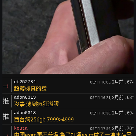
2月前
, 67
et252784
05/11 16:05,
F
→
超薄機真的讚
2月前
, 68
adon0313
05/11 16:21,
F
推
沒事 薄到瘋狂溢膠
2月前
, 69
adon0313
05/11 16:38,
F
推
西台灣256gb 7999>4999
2月前
, 70
kouta
05/11 17:56,
F
→
中國esim更不普遍 為了打通esim做了一堆庫存零