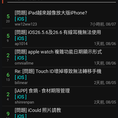
[問題] iPad越來越像放大版iPhone?
5
[
iOS
]
20
ww12ww123
7小時前
,
08/07
[問題] iOS26.5.6及26.6 有線耳機無法使用
5
[
iOS
]
9
ap1014
1天前
,
08/06
[問題] apple watch 複雜功能日期顯示形式
2
[
iOS
]
7
omniallme
1天前
,
08/06
Re: [問題] Touch ID壞掉導致無法轉移手機
6
[
iOS
]
13
bilinear
2天前
,
08/05
[iAPP] 食熵 - 食材期限管理
2
[
iOS
]
4
shinrenpan
2天前
,
08/05
[問題] iCould 照片請教
9
[
iOS
]