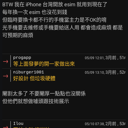
BTW 我在 iPhone 台灣開放 esim 就用到現在了

每年換一次 esim 也沒花到錢

但臨時要換卡都不行的手機當主力是不OK的唷

光手機要去維修或手機要給送人用 都會造成麻煩 都是
可預期的麻煩

3月前
, 51
progapp
05/09 12:01,
F
→
等上面發夢的開一家做出來
3月前
, 52
niburger1001
05/09 13:10,
F
→
好設計 但垃圾硬體
閹割太多了 不要閹厚一點點也沒關係

但他們就想做噱頭跟技術展示

2月前
, 53
Ilou
05/10 07:38,
F
→