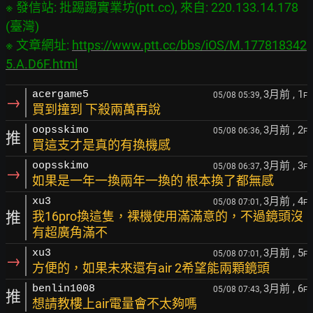
※ 發信站: 批踢踢實業坊(ptt.cc), 來自: 220.133.14.178 
(臺灣)

※ 文章網址: 
https://www.ptt.cc/bbs/iOS/M.177818342
5.A.D6F.html
3月前
, 1
acergame5
05/08 05:39,
F
→
買到撞到 下殺兩萬再說
3月前
, 2
oopsskimo
05/08 06:36,
F
推
買這支才是真的有換機感
3月前
, 3
oopsskimo
05/08 06:37,
F
→
如果是一年一換兩年一換的 根本換了都無感
3月前
, 4
xu3
05/08 07:01,
F
推
我16pro換這隻，裸機使用滿滿意的，不過鏡頭沒
有超廣角滿不
3月前
, 5
xu3
05/08 07:01,
F
→
方便的，如果未來還有air 2希望能兩顆鏡頭
3月前
, 6
benlin1008
05/08 07:43,
F
推
想請教樓上air電量會不太夠嗎