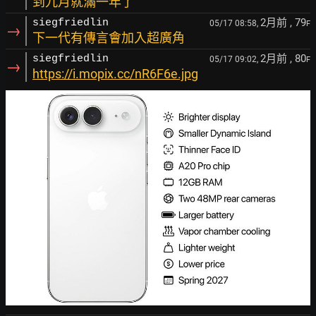
到九月就滿一年了
2月前
, 79
siegfriedlin
05/17 08:58,
F
→
下一代有傳言會加入超廣角
2月前
, 80
siegfriedlin
05/17 09:02,
F
→
https://i.mopix.cc/nR6F6e.jpg