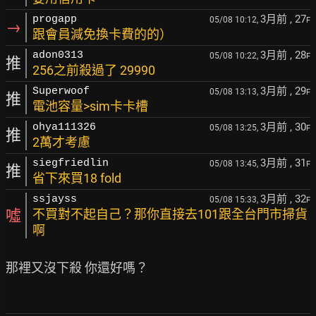
3月前
, 27
progapp
05/08 10:12,
F
→
跟會員減免換卡費的的）
3月前
, 28
adon0313
05/08 10:22,
F
推
256之前殺過了 29990
3月前
, 29
Superwoof
05/08 13:13,
F
推
電池容量>sim卡卡槽
3月前
, 30
ohya111326
05/08 13:25,
F
推
2萬才考慮
3月前
, 31
siegfriedlin
05/08 13:45,
F
推
省下來買18 fold
3月前
, 32
ssjayss
05/08 15:33,
F
噓
不買對不起自己？那你直接去101跟全台門市掃貨
啊
那裡又沒下殺 你還好嗎？
