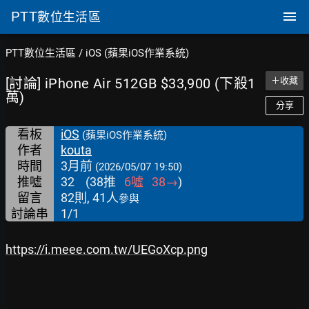
PTT
數位生活區
PTT數位生活區
/
iOS (蘋果iOS作業系統)
[討論] iPhone Air 512GB $33,900 (下殺1
＋收藏
萬)
分享
看板
iOS
(蘋果iOS作業系統)
作者
kouta
時間
3月前
(2026/05/07 19:50)
推噓
32
(
38
推
6
噓
38
→
)
留言
82則, 41人
參與
討論串
1/1
https://i.meee.com.tw/UEGoXcp.png