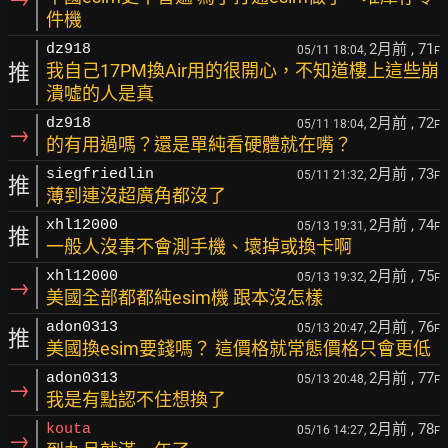
件機
2月前
, 71
dz918
05/11 18:04,
F
推
我自己17PM換Air用的很開心，不知道樓上這些崩
潰噓的人是真
2月前
, 72
dz918
05/11 18:04,
F
→
的有用過嗎？還是單純看硬體就在嘴？
2月前
, 73
siegfriedlin
05/11 21:32,
F
推
薄到連沒超廣角都沒了
2月前
, 74
xhl12000
05/13 19:31,
F
推
一般人沒事不會測手機、壞掉或換卡啊
2月前
, 75
xhl12000
05/13 19:32,
F
→
美國全部都都純esim機 跟本沒怎樣
2月前
, 76
adon0313
05/13 20:47,
F
推
美國換esim要錢嗎？ 這價格就常態價格只會更低
2月前
, 77
adon0313
05/13 20:48,
F
→
我是有點認不住想換了
2月前
, 78
kouta
05/16 14:27,
F
→