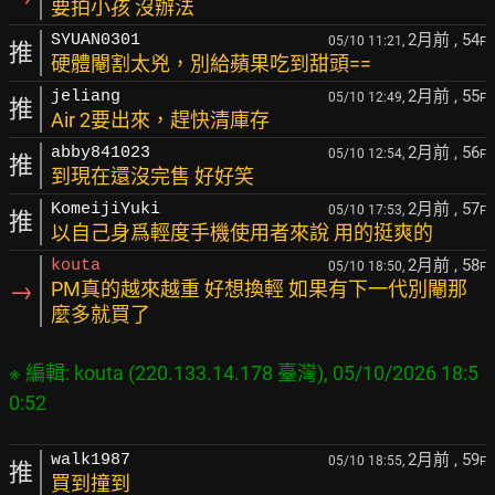
要拍小孩 沒辦法
2月前
, 54
SYUAN0301
05/10 11:21,
F
推
硬體閹割太兇，別給蘋果吃到甜頭==
2月前
, 55
jeliang
05/10 12:49,
F
推
Air 2要出來，趕快清庫存
2月前
, 56
abby841023
05/10 12:54,
F
推
到現在還沒完售 好好笑
2月前
, 57
KomeijiYuki
05/10 17:53,
F
推
以自己身爲輕度手機使用者來說 用的挺爽的
2月前
, 58
kouta
05/10 18:50,
F
→
PM真的越來越重 好想換輕 如果有下一代別閹那
麼多就買了
※ 編輯: kouta (220.133.14.178 臺灣), 05/10/2026 18:5
2月前
, 59
walk1987
05/10 18:55,
F
推
買到撞到