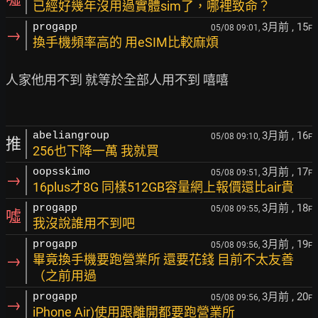
已經好幾年沒用過實體sim了，哪裡致命？
3月前
, 15
progapp
05/08 09:01,
F
→
換手機頻率高的 用eSIM比較麻煩
人家他用不到 就等於全部人用不到 嘻嘻

3月前
, 16
abeliangroup
05/08 09:10,
F
推
256也下降一萬 我就買
3月前
, 17
oopsskimo
05/08 09:51,
F
→
16plus才8G 同樣512GB容量網上報價還比air貴
3月前
, 18
progapp
05/08 09:55,
F
噓
我沒說誰用不到吧
3月前
, 19
progapp
05/08 09:56,
F
→
畢竟換手機要跑營業所 還要花錢 目前不太友善
（之前用過
3月前
, 20
progapp
05/08 09:56,
F
→
iPhone Air)使用跟離開都要跑營業所