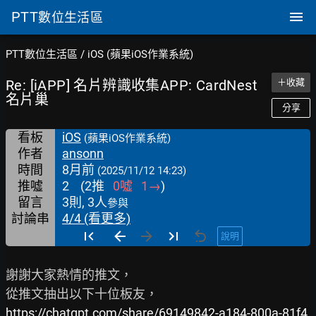
PTT
數位生活區
PTT數位生活區
/
iOS (蘋果iOS作業系統)
Re: [iAPP] 名片辨識收集APP: CardNest
＋收藏
名片巢
分享
看板
iOS
(蘋果iOS作業系統)
作者
ansonn
時間
8月前
(2025/11/12 14:23)
推噓
2
(
2
推
0
噓
1
→
)
留言
3則, 3人
參與
討論串
4/4 (看更多)
說明
謝謝大家熱情的推文，

https://chatgpt.com/share/69149842-a184-800a-81f4