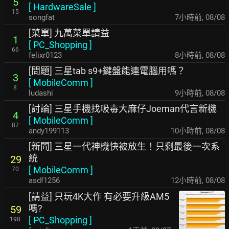
5
[
HardwareSale
]
15
songfat
7小時前
,
08/08
[菜單] 九萬菜單請益
1
[
PC_Shopping
]
66
felixr0123
8小時前
,
08/08
[問題] 三星tab s9+鍵盤能連電腦用嗎？
3
[
MobileComm
]
8
ludashi
9小時前
,
08/08
[討論] 三星手機找吸毒大麻仔Joeman代言新機
4
[
MobileComm
]
87
andy199113
10小時前
,
08/08
[新聞] 三星一代神機快被放生！只剩最後一次系
統
29
[
MobileComm
]
70
asdf1256
12小時前
,
08/08
[請益] 只玩4K大作 有必要升級AM5
嗎?
59
[
PC_Shopping
]
198