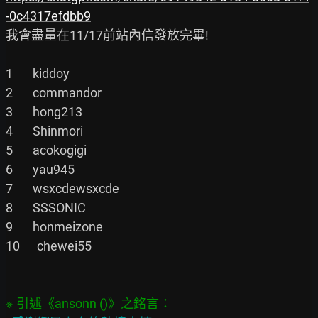
-0c4317efdbb9
我會盡量在11/17前站內信發放完畢!

1       kiddoy

2       commandor

3       hong213

4       Shinmori

5       acokogigi

6       yau945

7       wsxcdewsxcde

8       SSSONIC

9       honmeizone

10      chewei55
