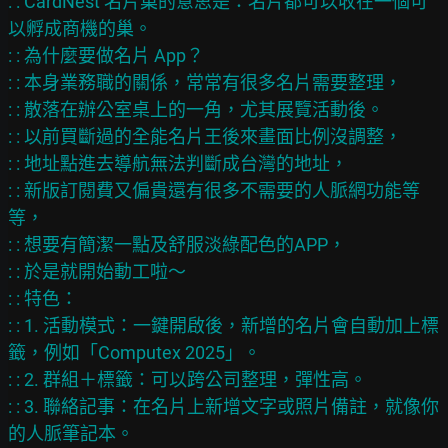
: : CardNest 名片巢的意思是：名片都可以收在一個可
以孵成商機的巢。

: : 為什麼要做名片 App？

: : 本身業務職的關係，常常有很多名片需要整理，

: : 散落在辦公室桌上的一角，尤其展覽活動後。

: : 以前買斷過的全能名片王後來畫面比例沒調整，

: : 地址點進去導航無法判斷成台灣的地址，

: : 新版訂閱費又偏貴還有很多不需要的人脈網功能等
等，

: : 想要有簡潔一點及舒服淡綠配色的APP，

: : 於是就開始動工啦～

: : 特色：

: : 1. 活動模式：一鍵開啟後，新增的名片會自動加上標
籤，例如「Computex 2025」。

: : 2. 群組＋標籤：可以跨公司整理，彈性高。

: : 3. 聯絡記事：在名片上新增文字或照片備註，就像你
的人脈筆記本。
