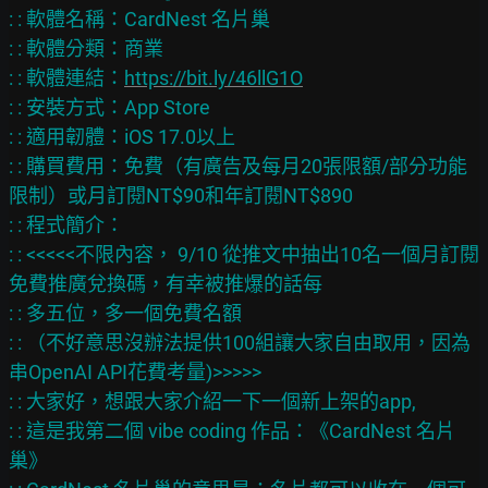
: : 軟體名稱：CardNest 名片巢

: : 軟體分類：商業

: : 軟體連結：
https://bit.ly/46llG1O
: : 安裝方式：App Store

: : 適用韌體：iOS 17.0以上

: : 購買費用：免費（有廣告及每月20張限額/部分功能
限制）或月訂閱NT$90和年訂閱NT$890

: : 程式簡介：

: : <<<<<不限內容， 9/10 從推文中抽出10名一個月訂閱
免費推廣兌換碼，有幸被推爆的話每

: : 多五位，多一個免費名額

: : （不好意思沒辦法提供100組讓大家自由取用，因為
串OpenAI API花費考量)>>>>>

: : 大家好，想跟大家介紹一下一個新上架的app,

: : 這是我第二個 vibe coding 作品：《CardNest 名片
巢》
