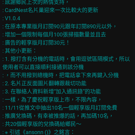
: 感謝鄉民上次的熱情支持，

: CardNest名片巢迎來一次比較大的更新

: V1.0.4

: 在原本專業版月訂閱90元跟年訂閱890元以外，

: 增加一個限制每個月100張掃描數量並且去

: 廣告的輕享版月訂閱30元！

: 其他小更新：

: 1. 撥打含有分機的電話時，會用逗號區隔模式，所以
使用者可以直接順利接通到該分機

: ，而不用撥到總機時，把電話拿下來再鍵入分機

: 2. 名片正反面圖片翻轉跟裁切功能

: 3. 在聯絡人資料新增“加入通訊錄”的功能

: 一樣，為了慶祝輕享版上市，不限內容，

: 11/11從推文中抽出10名一個輕享版月訂閱免費

: 推廣兌換碼，有幸被推爆的話，再加碼10名，

: 共20個輕享版的兌換碼給鄉民～

: ※ 引述《ansonn ()》之銘言：
