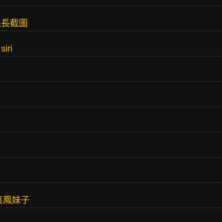
義長截圖
ri
哀鳳妹子