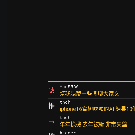
Yan5566
噓
幫我隱藏一些閒聊大家文
tndh
推
iphone16當初吹噓的AI 結果
tndh
→
年年換機 去年被騙 非常失望
higger