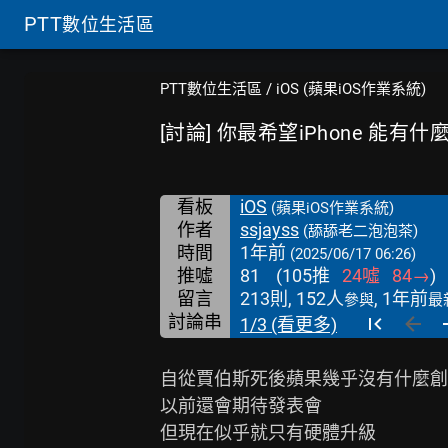
PTT
數位生活區
PTT數位生活區
/
iOS (蘋果iOS作業系統)
[討論] 你最希望iPhone 能有
看板
iOS
(蘋果iOS作業系統)
作者
ssjayss
(舔舔老二泡泡茶)
時間
1年前
(2025/06/17 06:26)
推噓
81
(
105
推
24
噓
84
→
)
留言
213則, 152人
, 1年前
參與
最
討論串
1/3 (看更多)
自從賈伯斯死後蘋果幾乎沒有什麼創
以前還會期待發表會

但現在似乎就只有硬體升級
