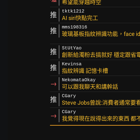
希望能穿越時空
tktk1212
推
AI siri快點完工
mms198316
推
玻璃基板指紋辨識功能，face 
StUtYao
推
創新給濁粉去搞就好 穩定跟省
Kevinsa
推
指紋辨識 記憶卡槽
NekomataOkay
→
可以跟我聊天和講幹話
CGary
推
Steve Jobs曾說:消費者通
CGary
→
我覺得現在說得出來的東西 都不