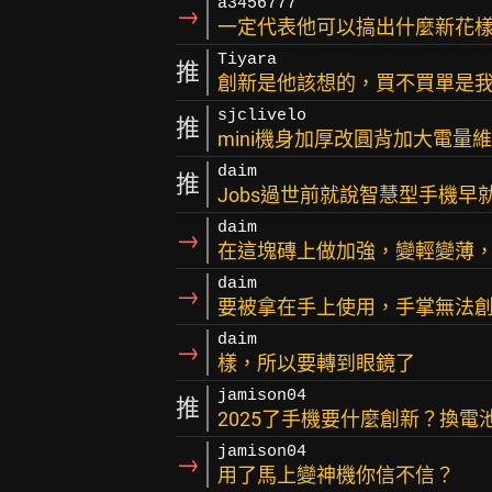
a3456777
→
一定代表他可以搞出什麼新花
Tiyara
推
創新是他該想的，買不買單是
sjclivelo
推
mini機身加厚改圓背加大電量
daim
推
Jobs過世前就說智慧型手機
daim
→
在這塊磚上做加強，變輕變薄
daim
→
要被拿在手上使用，手掌無法
daim
→
樣，所以要轉到眼鏡了
jamison04
推
2025了手機要什麼創新？換電
jamison04
→
用了馬上變神機你信不信？