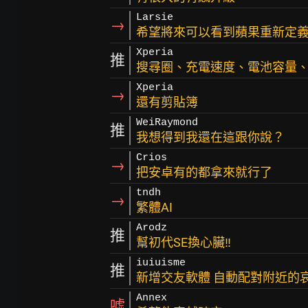
Larsie
→
希望將來可以看到蘋果重新定
Xperia
推
搜尋圈、充電速度、電池容量、si
Xperia
→
還有剪貼簿
WeiRaymond
推
我想得到我還在這跟你說？
Crios
→
把安卓有的都拿來就行了
tndh
→
繁體AI
Arodz
推
幫初代SE換心臟‼
iuiuisme
推
新增交友軟體 自動配對附近的
Annex
噓