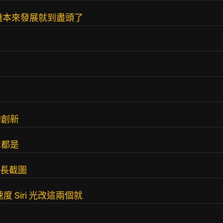
手機本來發展就到盡頭了
的創新
車都是
接長截圖
度 Siri 光改這兩個就