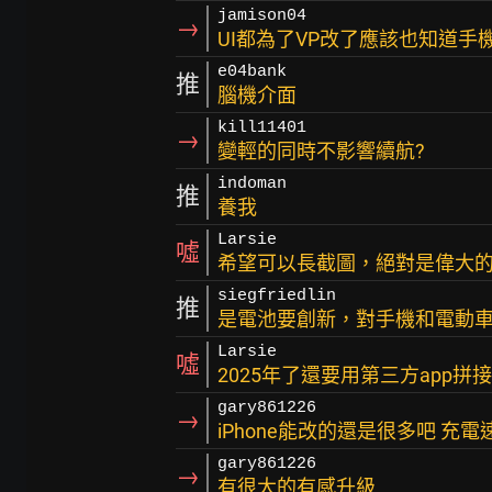
jamison04
→
UI都為了VP改了應該也知道
e04bank
推
腦機介面
kill11401
→
變輕的同時不影響續航?
indoman
推
養我
Larsie
噓
希望可以長截圖，絕對是偉大
siegfriedlin
推
是電池要創新，對手機和電動
Larsie
噓
2025年了還要用第三方app拼
gary861226
→
iPhone能改的還是很多吧 充電速
gary861226
→
有很大的有感升級