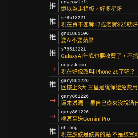
cowcowleft
推
還以為走錯板，好多星粉
s78513221
推
現在買不如等17或老實S25就好
gn01881106
推
要Ai不要蘋果
s78513221
推
GalaxyAI年底也要收費了，
oopsskimo
→
現在好像改叫iPhone 26了吧？
gary861226
推
回樓上S大 三星是說保證免費用
gary861226
→
還未透漏 三星自己從來沒說過
gary861226
→
機甚至送Gemini Pro
ohlong
推
現在應該是該賣的點 不是該買X