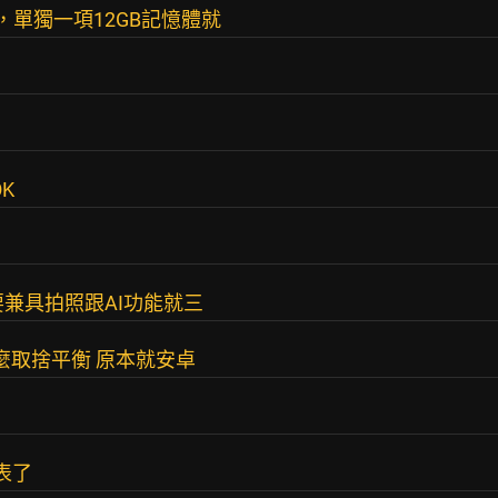
萬，單獨一項12GB記憶體就
K
 要兼具拍照跟AI功能就三
麼取捨平衡 原本就安卓
發表了