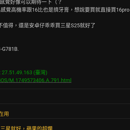
感覺好像可以期待一下（？

感覺高機率跟16比也是擠牙膏，想說要買就直接買16pr
不值得，還是安卓仔乖乖買三星S25就好了

-G781B.

7.51.49.163 (臺灣)

s/iOS/M.1749573406.A.791.html
沒在用
用三星就好，蘋果的超爛