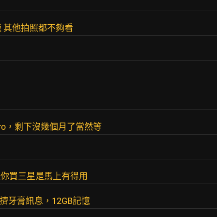
能選 其他拍照都不夠看
7pro，剩下沒幾個月了當然等
以你買三星是馬上有得用
o擠牙膏訊息，12GB記憶