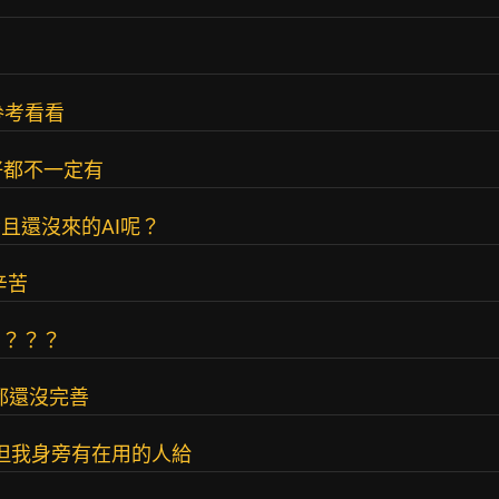
參考看看
好都不一定有
且還沒來的AI呢？
辛苦
？？？？
了都還沒完善
再用但我身旁有在用的人給