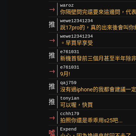
waroz
→
你隔壁問完還要來這邊問，代
wewe12341234
推
說17pro的，真的出來後會叫你
wewe12341234
→
。早買早享受
e761031
推
新機首發前三個月甚至半年除非
e761031
→
9月!
qaj759
推
沒有過iphone的我都會建議
tonyian
推
可以喔，快買
cchh179
→
拍照你還是乖乖用s25吧...
Expend
噓
小心，因為換過來就回不去了