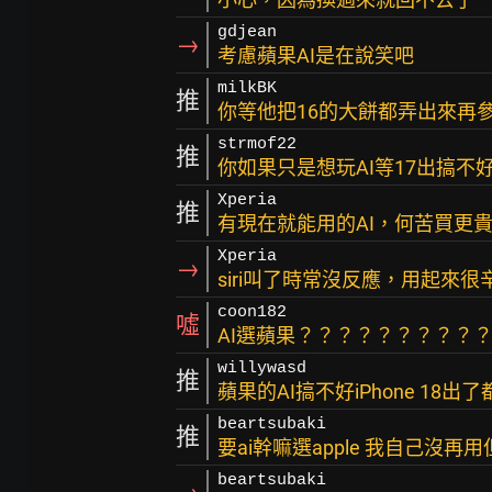
gdjean
→
考慮蘋果AI是在說笑吧
milkBK
推
你等他把16的大餅都弄出來再
strmof22
推
你如果只是想玩AI等17出搞不
Xperia
推
有現在就能用的AI，何苦買更貴
Xperia
→
siri叫了時常沒反應，用起來很
coon182
噓
AI選蘋果？？？？？？？？？
willywasd
推
蘋果的AI搞不好iPhone 18出
beartsubaki
推
要ai幹嘛選apple 我自己沒
beartsubaki