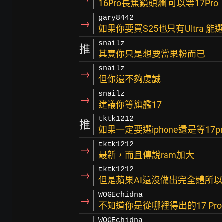
16Pro長焦鏡頭爛 可以等17Pro
gary8442
→
如果你要買S25也只有Ultra 
snailz
推
其實你只是想要當果粉而已
snailz
→
但你還不夠虔誠
snailz
→
建議你等旗艦17
tktk1212
推
如果一定要選iphone還是等1
tktk1212
→
最新，而且傳說ram加大
tktk1212
→
但是蘋果AI還沒做出完全體所
WOGEchidna
→
不知道你是從哪裡得出的17 Pr
WOGEchidna