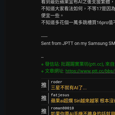
看到最近蘋果宣布AI之後支援繁體，
不知道大家看法如何，不等17是因為
便宜一些。

不知道多花個一萬多跳槽買16pro值
-----

Sent from JPTT on my Samsung SM
※ 發信站: 批踢踢實業坊(ptt.cc), 來自: 2
※ 文章網址: 
https://www.ptt.cc/bb
roder
推
三星不就有AI了...
fatjesus
推
蘋果ai超爛 Siri越來越笨 根本
roman80010
推
如果你要AI手機不離身的話就