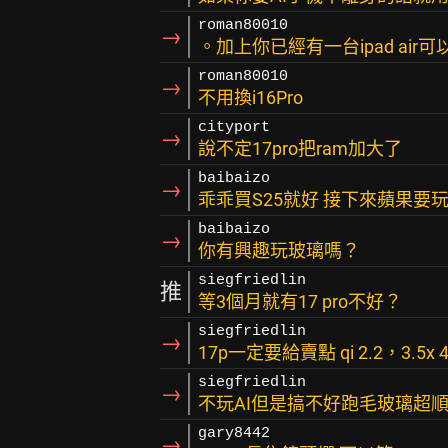
roman80010
→
。加上你已經有一台ipad air
roman80010
→
不用換i16Pro
cityport
→
說不定17pro把ram加大了
baibaizo
→
乖乖買S25就好 接下來蘋果要
baibaizo
→
你有興趣玩玻璃嗎？
siegfriedlin
推
等3個月就有17 pro不好？
siegfriedlin
→
17p一定要給賣點 qi 2.2，3.5x 
siegfriedlin
→
不玩AI但是搞不好跑毛玻璃超
gary8442
→