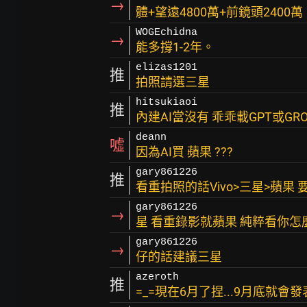
→
體+望遠4800萬+前鏡頭2400
WOGEchidna
→
能多撐1-2年。
elizas1201
推
拍照請選三星
hitsukiaoi
推
內建AI當沒有 乖乖載GPT或GRO
deann
噓
因為AI買 蘋果 ???
gary861226
推
看重拍照的話Vivo>三星>蘋果
gary861226
→
星 看重錄影就蘋果 純粹看你怎
gary861226
→
仔的話建議三星
azeroth
推
=_=現在6月了捏...9月底就會