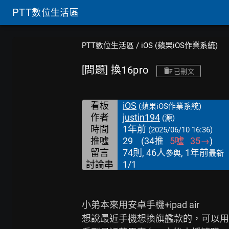
PTT
數位生活區
PTT數位生活區
/
iOS (蘋果iOS作業系統)
[問題] 換16pro
已刪文
看板
iOS
(蘋果iOS作業系統)
作者
justin194
(源)
時間
1年前
(2025/06/10 16:36)
推噓
29
(
34
推
5
噓
35
→
)
留言
74則, 46人
, 1年前
參與
最新
討論串
1/1
小弟本來用安卓手機+ipad air

想說最近手機想換旗艦款的，可以用