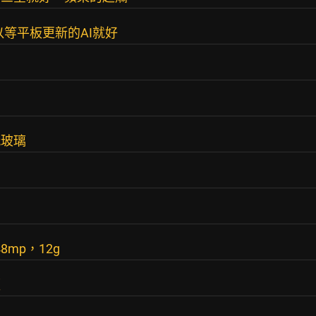
可以等平板更新的AI就好
玩玻璃
48mp，12g
順