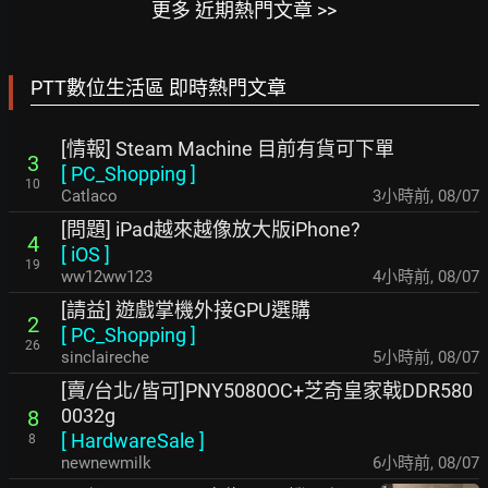
更多 近期熱門文章 >>
PTT數位生活區 即時熱門文章
[情報] Steam Machine 目前有貨可下單
3
[
PC_Shopping
]
10
Catlaco
3小時前
,
08/07
[問題] iPad越來越像放大版iPhone?
4
[
iOS
]
19
ww12ww123
4小時前
,
08/07
[請益] 遊戲掌機外接GPU選購
2
[
PC_Shopping
]
26
sinclaireche
5小時前
,
08/07
[賣/台北/皆可]PNY5080OC+芝奇皇家戟DDR580
0032g
8
[
HardwareSale
]
8
newnewmilk
6小時前
,
08/07