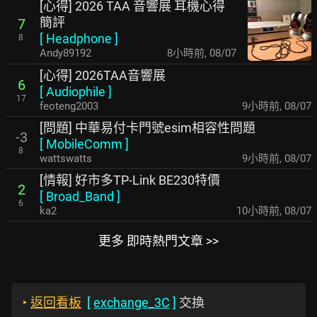
[心得] 2026 TAA 音響展 耳機心得
簡評
7
[
Headphone
]
8
Andy89192
8小時前
,
08/07
[心得] 2026TAA音響展
6
[
Audiophile
]
17
feoteng2003
9小時前
,
08/07
[問題] 中華易付卡門號esim相容性問題
-3
[
MobileComm
]
8
wattswatts
9小時前
,
08/07
[情報] 好市多TP-Link BE230特價
2
[
Broad_Band
]
6
ka2
10小時前
,
08/07
更多 即時熱門文章 >>
‣
返回看板
[
exchange_3C
]
交換