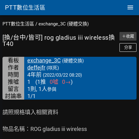
PTT
數位生活區
PTT數位生活區
/
exchange_3C (硬體交換)
[換/台中/皆可] rog gladius iii wireless換
＋收藏
T40
分享
看板
exchange_3C
(硬體交換)
作者
deffejfr
(咲死)
時間
4年前
(2022/03/22 08:20)
推噓
1
(
1
推
0
噓
0
→
)
留言
1則, 1人
參與
討論串
1/1
請照規格填入相關資料

物品名稱：ROG gladius iii wireless
