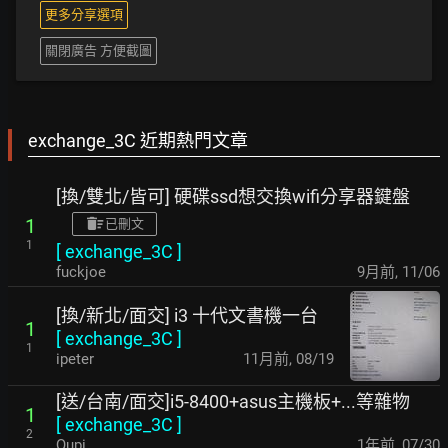
更多分享選項
關閉廣告 方便截圖
exchange_3C 近期熱門文章
[換/雙北/皆可] 硬碟ssd想交換wifi分享器鍵盤
1
已刪文
1
[
exchange_3C
]
fuckjoe
9月前
,
11/06
[換/新北/面交] i3 十代文書機一台
1
[
exchange_3C
]
1
ipeter
11月前
,
08/19
[送/台南/面交]i5-8400+asus主機板+...等雜物
1
[
exchange_3C
]
2
Qupi
1年前
,
07/30