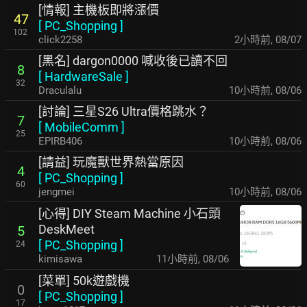
[情報] 主機板即將漲價
47
[
PC_Shopping
]
102
click2258
2小時前
,
08/07
[黑名] dargon0000 喊收後已讀不回
8
[
HardwareSale
]
32
Draculalu
10小時前
,
08/06
[討論] 三星S26 Ultra價格跳水？
7
[
MobileComm
]
25
EPIRB406
10小時前
,
08/06
[請益] 玩魔獸世界熱當原因
4
[
PC_Shopping
]
60
jengmei
10小時前
,
08/06
[心得] DIY Steam Machine 小石頭
DeskMeet
5
[
PC_Shopping
]
24
kimisawa
11小時前
,
08/06
[菜單] 50k遊戲機
0
[
PC_Shopping
]
17