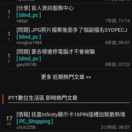
[分享] 盲人資訊服務中心
1
[
blind_pc
]
1
iddqd
7年前
,
11/14
[問題] JPG照片檔案後面多了個副檔名SYDPECJ
1
[
blind_pc
]
1
mingkai1984
8年前
,
09/07
[問題] 要去哪邊修電腦才不會被騙
1
[
blind_pc
]
2
gary50740
8年前
,
07/23
更多 近期熱門文章 >>
PTT數位生活區 即時熱門文章
[情報] 技嘉Infinity顯示卡16PIN插槽加裝散熱塊
17
[
PC_Shopping
]
29
click2258
2小時前
,
08/07