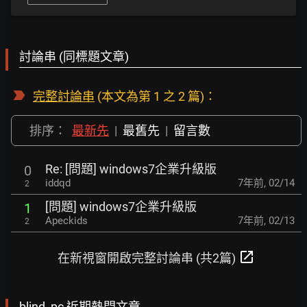
討論串 (同標題文章)
完整討論串
(本文為第 1 之 2 篇)：
排序：
最新先
|
最舊先
|
留言數
Re: [問題] windows7企業升級版
0
iddqd
7年前
,
02/14
2
[問題] windows7企業升級版
1
Apeckids
7年前
,
02/13
2
open_in_new
在新視窗開啟完整討論串 (共2篇)
blind_pc 近期熱門文章