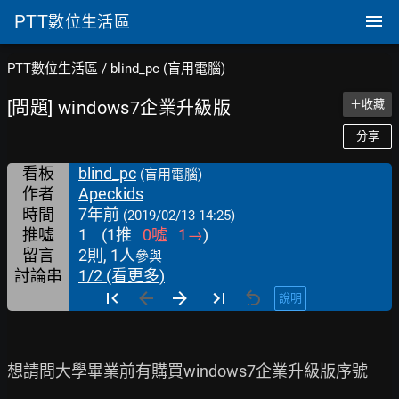
PTT
數位生活區
PTT數位生活區
/
blind_pc (盲用電腦)
[問題] windows7企業升級版
＋收藏
分享
看板
blind_pc
(盲用電腦)
作者
Apeckids
時間
7年前
(2019/02/13 14:25)
推噓
1
(
1
推
0
噓
1
→
)
留言
2則, 1人
參與
討論串
1/2 (看更多)
說明
想請問大學畢業前有購買windows7企業升級版序號
