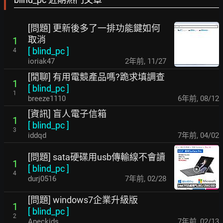
[問題] 更新後多了一排功能鍵如何
取消
1
[
blind_pc
]
4
ioriak47
2年前
,
11/27
[閒聊] 有用電競產品嗎?跪求填調查
1
[
blind_pc
]
1
breeze1110
6年前
,
08/12
[資訊] 盲人電子信箱
1
[
blind_pc
]
3
iddqd
7年前
,
04/02
[問題] sata硬碟用usb傳輸線不會讀
1
[
blind_pc
]
4
durj0516
7年前
,
02/28
[問題] windows7企業升級版
1
[
blind_pc
]
2
Apeckids
7年前
,
02/13