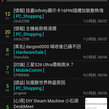
[情報] 技嘉Infinity顯示卡16PIN插槽加裝散熱塊
12
[
PC_Shopping
]
21
click2258
1小時前
,
08/07
[情報] 主機板即將漲價
20
[
PC_Shopping
]
50
click2258
1小時前
,
08/07
[黑名] dargon0000 喊收後已讀不回
8
[
HardwareSale
]
32
Draculalu
9小時前
,
08/06
[討論] 三星S26 Ultra價格跳水？
7
[
MobileComm
]
25
EPIRB406
9小時前
,
08/06
[請益] 玩魔獸世界熱當原因
5
[
PC_Shopping
]
59
jengmei
9小時前
,
08/06
[心得] DIY Steam Machine 小石頭
DeskMeet
5