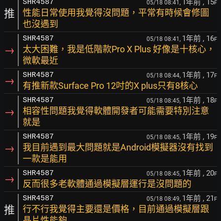
1年前
, 15
SHR4587
05/18 08:41,
F
推
性能日常使用我覺得沒問題，平常有時候會修圖
也沒遇到
1年前
, 16
SHR4587
05/18 08:41,
F
→
太大困難，我是低階款Pro X Plus 好像是十核心，
微軟最近
1年前
, 17
SHR4587
05/18 08:44,
F
→
有推新款Surface Pro 12吋的X plus只有8核心
1年前
, 18
SHR4587
05/18 08:45,
F
→
相容性問題我覺得軟體開發者可能需要特別注意
就是
1年前
, 19
SHR4587
05/18 08:45,
F
→
我目前遇到最大問題就是Android模擬器沒有找到
一款是能用
1年前
, 20
SHR4587
05/18 08:45,
F
→
反而很多老軟體通過模擬層運行是沒問題的
1年前
, 21
SHR4587
05/18 08:49,
F
推
行不行我覺得主要還是價格，目前通過模擬層跟
晶片性能夠