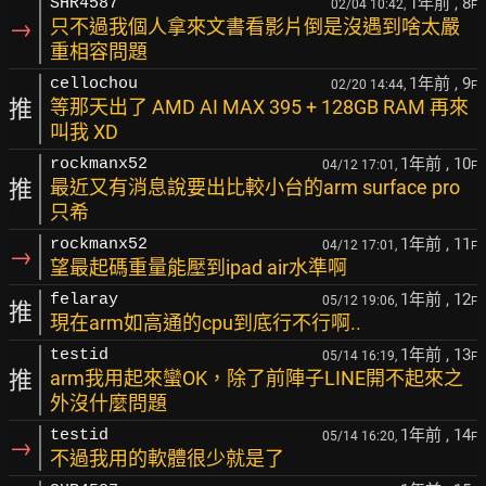
1年前
, 8
SHR4587
02/04 10:42,
F
→
只不過我個人拿來文書看影片倒是沒遇到啥太嚴
重相容問題
1年前
, 9
cellochou
02/20 14:44,
F
推
等那天出了 AMD AI MAX 395 + 128GB RAM 再來
叫我 XD
1年前
, 10
rockmanx52
04/12 17:01,
F
推
最近又有消息說要出比較小台的arm surface pro
只希
1年前
, 11
rockmanx52
04/12 17:01,
F
→
望最起碼重量能壓到ipad air水準啊
1年前
, 12
felaray
05/12 19:06,
F
推
現在arm如高通的cpu到底行不行啊..
1年前
, 13
testid
05/14 16:19,
F
推
arm我用起來蠻OK，除了前陣子LINE開不起來之
外沒什麼問題
1年前
, 14
testid
05/14 16:20,
F
→
不過我用的軟體很少就是了