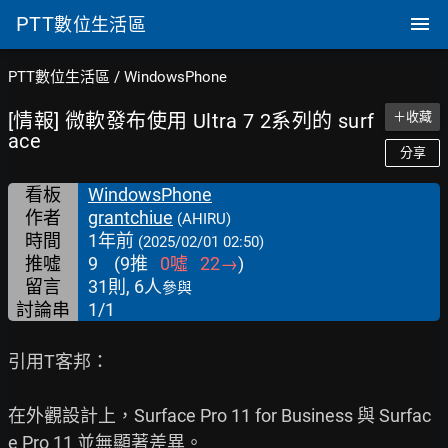
PTT
數位生活區
PTT數位生活區
/
WindowsPhone
[情報] 微軟發布使用 Ultra 7 2系列的 surf
＋收藏
ace
分享
看板
WindowsPhone
作者
grantchiue
(AHIRU)
時間
1年前
(2025/02/01 02:50)
推噓
9
(
9
推
0
噓
22
→
)
留言
31則, 6人
參與
討論串
1/1
引用T客邦：

在外觀設計上，Surface Pro 11 for Business 與 Surfac
e Pro 11 並無顯著差異。
