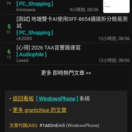
[
PC_Shopping
]
24
kimisawa
9小時前
,
08/06
[測試] 地端雙卡AI使用SFF-8654通道拆分簡易測
試
5
[
PC_Shopping
]
31
ck203l5
12小時前
,
08/06
[心得] 2026 TAA音響展速寫
6
[
Audiophile
]
12
Leasd
12小時前
,
08/06
更多 即時熱門文章 >>
‣
返回看板
[
WindowsPhone
]
系統
‣
更多 grantchiue 的文章
文章代碼(AID):
#1ddOmEm5
(WindowsPhone)