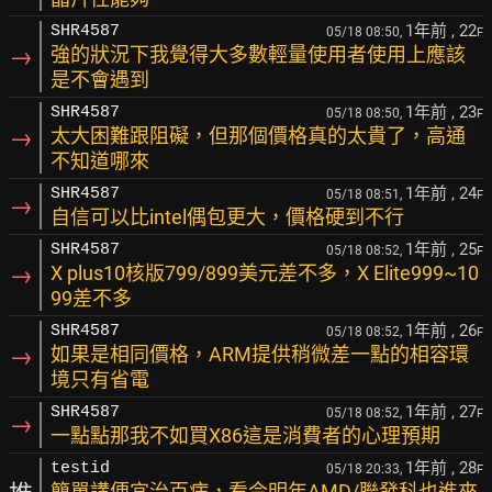
1年前
, 22
SHR4587
05/18 08:50,
F
→
強的狀況下我覺得大多數輕量使用者使用上應該
是不會遇到
1年前
, 23
SHR4587
05/18 08:50,
F
→
太大困難跟阻礙，但那個價格真的太貴了，高通
不知道哪來
1年前
, 24
SHR4587
05/18 08:51,
F
→
自信可以比intel偶包更大，價格硬到不行
1年前
, 25
SHR4587
05/18 08:52,
F
→
X plus10核版799/899美元差不多，X Elite999~10
99差不多
1年前
, 26
SHR4587
05/18 08:52,
F
→
如果是相同價格，ARM提供稍微差一點的相容環
境只有省電
1年前
, 27
SHR4587
05/18 08:52,
F
→
一點點那我不如買X86這是消費者的心理預期
1年前
, 28
testid
05/18 20:33,
F
簡單講便宜治百病，看今明年AMD/聯發科也進來