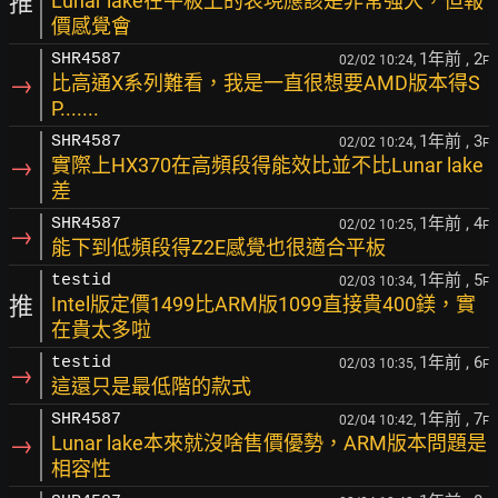
推
Lunar lake在平板上的表現應該是非常強大，但報
價感覺會
1年前
, 2
SHR4587
02/02 10:24,
F
→
比高通X系列難看，我是一直很想要AMD版本得S
P.......
1年前
, 3
SHR4587
02/02 10:24,
F
→
實際上HX370在高頻段得能效比並不比Lunar lake
差
1年前
, 4
SHR4587
02/02 10:25,
F
→
能下到低頻段得Z2E感覺也很適合平板
1年前
, 5
testid
02/03 10:34,
F
推
Intel版定價1499比ARM版1099直接貴400鎂，實
在貴太多啦
1年前
, 6
testid
02/03 10:35,
F
→
這還只是最低階的款式
1年前
, 7
SHR4587
02/04 10:42,
F
→
Lunar lake本來就沒啥售價優勢，ARM版本問題是
相容性