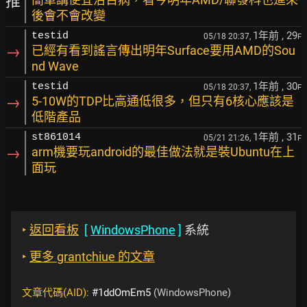
推
後會不會改變
1年前
, 29
testid
05/18 20:37,
F
→
已經有看到謠言傳出明年Surface要用AMD的Sou
nd Wave
1年前
, 30
testid
05/18 20:37,
F
→
5-10W的TDP比高通低很多，但只有6核心應該是
低階產品
1年前
, 31
st861014
05/21 21:26,
F
→
arm機要玩android的最佳做法就是裝Ubuntu在上
面玩
‣
返回看板
[
WindowsPhone
]
系統
‣
更多 grantchiue 的文章
文章代碼(AID):
#1ddOmEm5
(WindowsPhone)