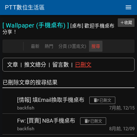
PTT
數位生活區
＋收藏
[ Wallpaper (手機桌布)
]
[桌布] 歡迎手機桌布
分享！
最新
熱門
分頁 (3置底文)
搜尋
文章
|
推文總分
|
留言數
|
已刪文
已刪除文章的搜尋結果
[情報] 填Email換取手機桌布
已刪文
backfish
7月前
,
12/15
Fw: [買賣] NBA手機桌布
已刪文
backfish
8月前
,
12/09