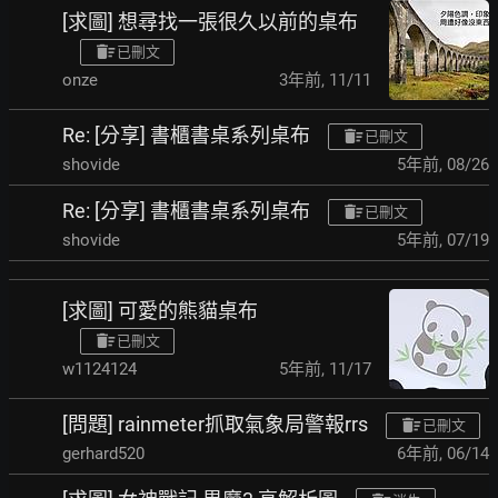
[求圖] 想尋找一張很久以前的桌布
已刪文
onze
3年前
,
11/11
Re: [分享] 書櫃書桌系列桌布
已刪文
shovide
5年前
,
08/26
Re: [分享] 書櫃書桌系列桌布
已刪文
shovide
5年前
,
07/19
[求圖] 可愛的熊貓桌布
已刪文
w1124124
5年前
,
11/17
[問題] rainmeter抓取氣象局警報rrs
已刪文
gerhard520
6年前
,
06/14