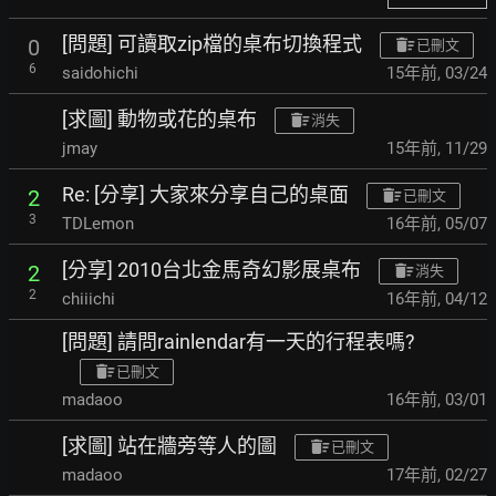
[問題] 可讀取zip檔的桌布切換程式
0
已刪文
6
saidohichi
15年前
,
03/24
[求圖] 動物或花的桌布
消失
jmay
15年前
,
11/29
Re: [分享] 大家來分享自己的桌面
2
已刪文
3
TDLemon
16年前
,
05/07
[分享] 2010台北金馬奇幻影展桌布
2
消失
2
chiiichi
16年前
,
04/12
[問題] 請問rainlendar有一天的行程表嗎?
已刪文
madaoo
16年前
,
03/01
[求圖] 站在牆旁等人的圖
已刪文
madaoo
17年前
,
02/27