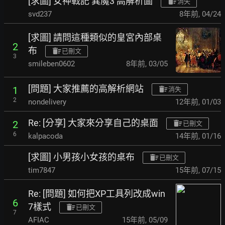
[求圖] 女神戰記 異魔3 高解析圖
消失
svd237
8年前
,
04/24
[求圖] 請問這種類似的皇宮內部桌
2
布
已刪文
3
smileben0602
8年前
,
03/05
[問題] 大家推薦的高解析網站
1
消失
2
nondelivery
12年前
,
01/03
Re: [分享] 大家來分享自己的桌面
2
已刪文
6
kalpacoda
14年前
,
01/16
[求圖] 小男孩小女孩的桌布
已刪文
tim7847
15年前
,
07/15
Re: [問題] 如何把XP工具列改成win
6
7樣式
已刪文
7
AFIAC
15年前
,
05/09