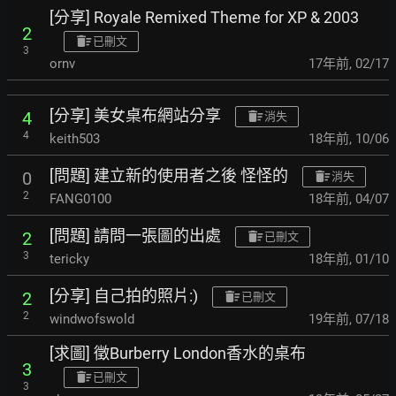
[分享] Royale Remixed Theme for XP & 2003
2
已刪文
3
ornv
17年前
,
02/17
[分享] 美女桌布網站分享
4
消失
4
keith503
18年前
,
10/06
[問題] 建立新的使用者之後 怪怪的
0
消失
2
FANG0100
18年前
,
04/07
[問題] 請問一張圖的出處
2
已刪文
3
tericky
18年前
,
01/10
[分享] 自己拍的照片:)
2
已刪文
2
windwofswold
19年前
,
07/18
[求圖] 徵Burberry London香水的桌布
3
已刪文
3