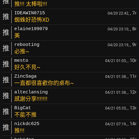
推
推!!! 太棒啦!!!
, 7
IDEAWIN0715
04/20 22:42,
F
推
蜘蛛好恐怖XD
, 8
elaine199079
04/20 23:10,
F
推
美
, 9
rebooting
04/20 23:19,
F
推
必推~
, 10
mesto
04/21 01:05,
F
推
好久不見~
, 11
ZincSaga
04/21 01:38,
F
推
一直都很喜歡你的桌布~
, 12
alteclansing
04/21 01:38,
F
推
感謝分享!!!!!!!
, 13
BigCat
04/21 05:35,
F
推
不能不推
, 14
nickdc625
04/21 07:19,
F
推
推!!!