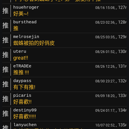
, 127
hsuehroger
08/16 15:08,
F
推
好美~!
, 128
bursthead
08/23 02:36,
F
推
推
, 129
melrosejin
08/25 03:35,
F
推
蜘蛛被拍的好俏皮
, 130
uteru
08/26 01:52,
F
推
great!!
, 131
eTRADEe
08/26 12:26,
F
推
推推 !!!
, 132
daypass
08/30 23:27,
F
推
有下有推!
, 133
picaris
09/09 18:20,
F
推
好喜歡!!
, 134
destiny09
09/24 01:17,
F
推
好喜歡!!!!!
, 135
lanyuchen
10/07 02:52,
F
推