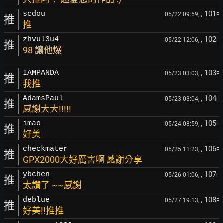
, 101
scdou
05/22 09:59,
F
推
推
, 102
zhvul3u4
05/22 12:06,
F
推
98 讓他爆
, 103
IAMPANDA
05/23 03:03,
F
推
我推
, 104
AdamsPaul
05/23 03:04,
F
推
感謝大大!!!!!
, 105
imao
05/24 08:59,
F
推
好美
, 106
checkmater
05/25 11:23,
F
推
GPX2000大好厲害啊 感謝分享
, 107
ybchen
05/26 01:06,
F
推
太讚了 ~~感謝
, 108
deblue
05/27 19:13,
F
推
好美!!推推