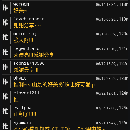
, 118
wcmwcm
06/14 13:34,
F
推
好美~
, 119
lovehinaagin
06/15 00:28,
F
推
謝謝分享~~
, 120
momofishj
06/16 00:52,
F
推
強大阿!!!
, 121
legendtaro
06/17 13:10,
F
推
超漂亮!!!感謝分享
, 122
sophia748596
06/19 15:39,
F
推
感謝分享!!!
, 123
OhyEt
06/19 23:52,
F
推
推啊~~ 山景的好美 蜘蛛也好可愛:p
, 124
clover1211
06/22 12:01,
F
推
推
, 125
evilpoa
07/04 17:00,
F
推
正翻了!!!!!
, 126
ayumori
07/21 15:47,
F
推
不小心看到蜘蛛了T_T 第一張使用中推~