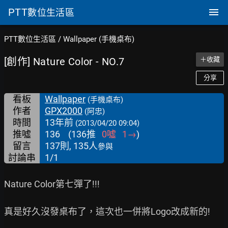
PTT
數位生活區
PTT數位生活區
/
Wallpaper (手機桌布)
[創作] Nature Color - NO.7
＋收藏
分享
看板
Wallpaper
(手機桌布)
作者
GPX2000
(阿忠)
時間
13年前
(2013/04/20 09:04)
推噓
136
(
136
推
0
噓
1
→
)
留言
137則, 135人
參與
討論串
1/1
Nature Color第七彈了!!!

真是好久沒發桌布了，這次也一併將Logo改成新的!
