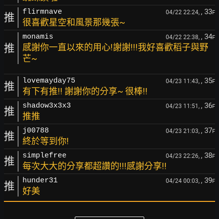
, 33
flirmnave
04/22 22:24,
F
推
很喜歡星空和風景那幾張~
, 34
monamis
04/22 22:38,
F
推
感謝你一直以來的用心!謝謝!!!我好喜歡稻子與野
芒~
, 35
lovemayday75
04/23 11:43,
F
推
有下有推!! 謝謝你的分享~ 很棒!!
, 36
shadow3x3x3
04/23 11:51,
F
推
推推
, 37
j00788
04/23 21:03,
F
推
終於等到你!
, 38
simplefree
04/23 22:26,
F
推
每次大大的分享都超讚的!!!感謝分享!!
, 39
hunder31
04/24 00:03,
F
推
好美