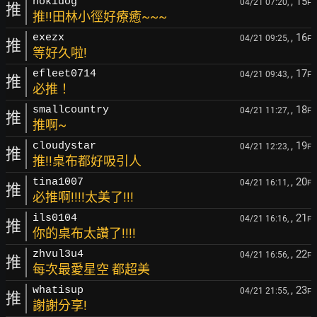
, 15
hokidog
04/21 07:20,
F
推
推!!田林小徑好療癒~~~
, 16
exezx
04/21 09:25,
F
推
等好久啦!
, 17
efleet0714
04/21 09:43,
F
推
必推！
, 18
smallcountry
04/21 11:27,
F
推
推啊~
, 19
cloudystar
04/21 12:23,
F
推
推!!桌布都好吸引人
, 20
tina1007
04/21 16:11,
F
推
必推啊!!!!太美了!!!
, 21
ils0104
04/21 16:16,
F
推
你的桌布太讚了!!!!
, 22
zhvul3u4
04/21 16:56,
F
推
每次最愛星空 都超美
, 23
whatisup
04/21 21:55,
F
推
謝謝分享!