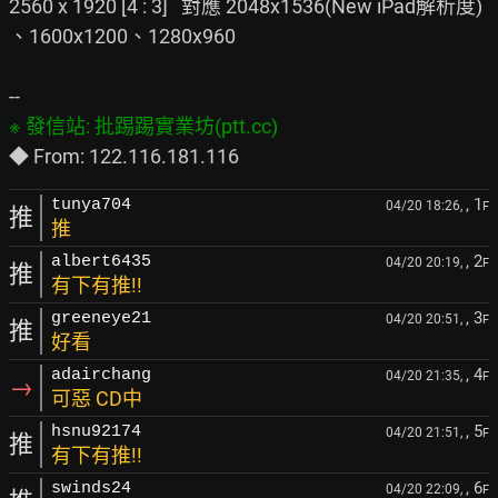
2560 x 1920 [4 : 3]   對應 2048x1536(New iPad解析度) 
、1600x1200、1280x960

, 1
tunya704
04/20 18:26,
F
推
推
, 2
albert6435
04/20 20:19,
F
推
有下有推!!
, 3
greeneye21
04/20 20:51,
F
推
好看
, 4
adairchang
04/20 21:35,
F
→
可惡 CD中
, 5
hsnu92174
04/20 21:51,
F
推
有下有推!!
, 6
swinds24
04/20 22:09,
F