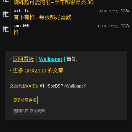
蜘蛛超可愛的啦~桌布都很漂亮 3Q
, 136
bibilo
04/16 15:27,
F
推
有下有推...每張都好喜歡..
, 137
cmid05
10/16 17:52,
F
推
推
‣
返回看板
[
Wallpaper
]
資訊
‣
更多 GPX2000 的文章
文章代碼(AID):
#1HSbeBSP
(Wallpaper)
更多分享選項
關閉廣告 方便截圖