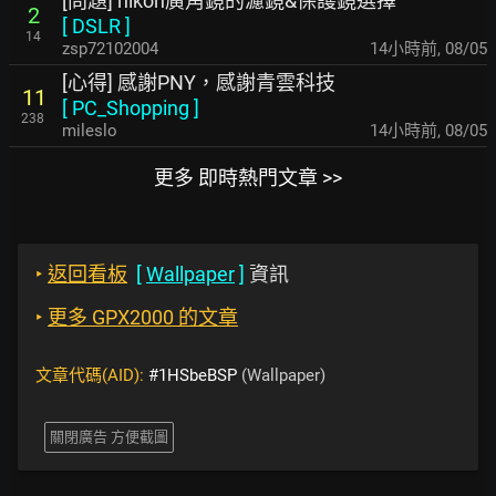
[問題] nikon廣角鏡的濾鏡&保護鏡選擇
2
[
DSLR
]
14
zsp72102004
14小時前
,
08/05
[心得] 感謝PNY，感謝青雲科技
11
[
PC_Shopping
]
238
mileslo
14小時前
,
08/05
更多 即時熱門文章 >>
‣
返回看板
[
Wallpaper
]
資訊
‣
更多 GPX2000 的文章
文章代碼(AID):
#1HSbeBSP
(Wallpaper)
關閉廣告 方便截圖