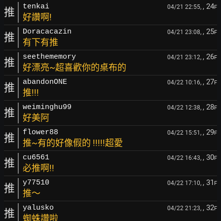
, 24
tenkai
04/21 22:55,
F
推
好讚啊!
, 25
Doracacazin
04/21 23:08,
F
推
有下有推
, 26
seethememory
04/21 23:12,
F
推
好漂亮~超喜歡你的桌布的
, 27
abandonONE
04/22 10:16,
F
推
推!!!
, 28
weiminghu99
04/22 12:38,
F
推
好美阿
, 29
flower88
04/22 15:51,
F
推
推~有的好像假的 !!!!!超愛
, 30
cu6561
04/22 16:43,
F
推
必推啊!!
, 31
y77510
04/22 17:10,
F
推
推～
, 32
yalusko
04/22 21:23,
F
推
蜘蛛讚啦