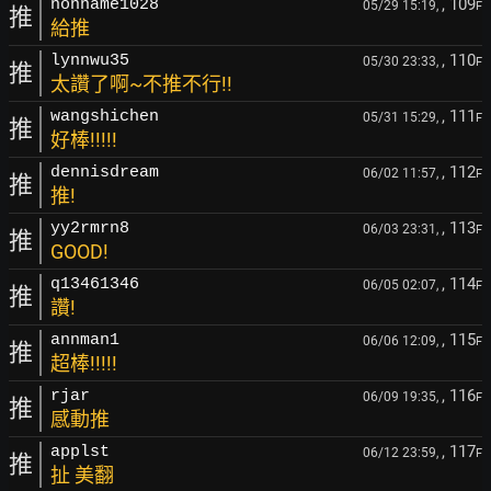
, 109
nonname1028
05/29 15:19,
F
推
給推
, 110
lynnwu35
05/30 23:33,
F
推
太讚了啊~不推不行!!
, 111
wangshichen
05/31 15:29,
F
推
好棒!!!!!
, 112
dennisdream
06/02 11:57,
F
推
推!
, 113
yy2rmrn8
06/03 23:31,
F
推
GOOD!
, 114
q13461346
06/05 02:07,
F
推
讚!
, 115
annman1
06/06 12:09,
F
推
超棒!!!!!
, 116
rjar
06/09 19:35,
F
推
感動推
, 117
applst
06/12 23:59,
F
推
扯 美翻