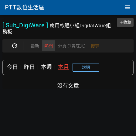
PTT
數位生活區
＋收藏
[ Sub_DigiWare
]
應用軟體小組DigitalWare組
務板
最新
熱門
分頁 (1置底文)
搜尋
今日
|
昨日
|
本週
|
本月
說明
沒有文章