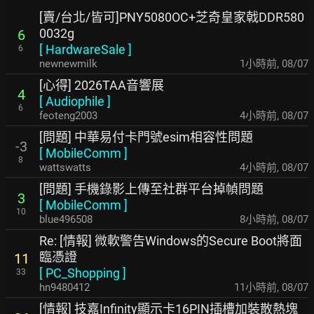
[賣/台北/皆可]PNY5080OC+芝奇皇家戟DDR580
0032g
6
[
HardwareSale
]
6
newnewmilk
1小時前
,
08/07
[心得] 2026TAA音響展
4
[
Audiophile
]
6
feoteng2003
4小時前
,
08/07
[問題] 中華易付卡門號esim相容性問題
-3
[
MobileComm
]
8
wattswatts
4小時前
,
08/07
[問題] 手機錄影上傳至社群平台掉幀問題
3
[
MobileComm
]
10
blue496508
8小時前
,
08/07
Re: [情報] 微軟警告Windows的Secure Boot將面
臨憑證
11
[
PC_Shopping
]
33
hn9480412
11小時前
,
08/07
[情報] 技嘉Infinity顯示卡16PIN插槽加裝散熱塊