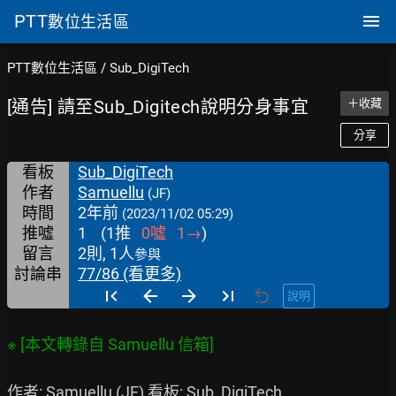
PTT
數位生活區
PTT數位生活區
/
Sub_DigiTech
[通告] 請至Sub_Digitech說明分身事宜
＋收藏
分享
看板
Sub_DigiTech
作者
Samuellu
(JF)
時間
2年前
(2023/11/02 05:29)
推噓
1
(
1
推
0
噓
1
→
)
留言
2則, 1人
參與
討論串
77/86 (看更多)
說明
作者: Samuellu (JF) 看板: Sub_DigiTech
