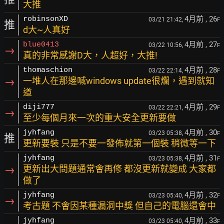
大推
4月前
, 26
robinsonXD
03/21 21:42,
F
推
d大~人真好
4月前
, 27
blue0413
03/22 10:56,
F
→
真的非常感謝D大，人超好，大推!
4月前
, 28
thomaschion
03/22 22:14,
F
→
一堆人在那邊喊windows update很爛，遇到就知
道
4月前
, 29
diji777
03/22 22:21,
F
→
至少每個月來一次的重大安全更新要做
4月前
, 30
jyhfang
03/23 05:38,
F
推
更新要裝 只是不要一發佈就第一個裝 稍微等一下
4月前
, 31
jyhfang
03/23 05:38,
F
→
更新出大問題通常會再修 都沒更新就變成 大家都
做了
4月前
, 32
jyhfang
03/23 05:40,
F
→
考古題 不會因某種漏洞中獎 但自己的電腦還會中
4月前
, 33
jyhfang
03/23 05:40,
F