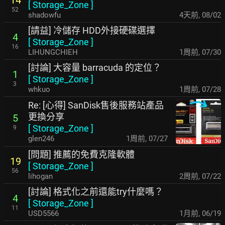
14
[
Storage_Zone
]
52
shadowfu
4天前
,
08/02
[請益] 冷儲存 HDD外接硬碟選擇
4
[
Storage_Zone
]
16
LIHUNGCHIEH
1周前
,
07/30
[討論] 大容量 barracuda 的定位？
1
[
Storage_Zone
]
3
whkuo
1周前
,
07/28
Re: [心得] SanDisk售後服務站產品
更換分享
5
[
Storage_Zone
]
9
glen246
1周前
,
07/27
[問題] 推薦的免費克隆軟體
19
[
Storage_Zone
]
56
lihogan
2周前
,
07/22
[討論] 格式化之前還能try什麼嗎？
4
[
Storage_Zone
]
11
USD5566
1月前
,
06/19