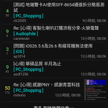
[測試] 地端雙卡AI使用SFF-8654通道拆分簡易測
試
4
[
PC_Shopping
]
30
ck203l5
9小時前
,
08/06
Re: [心得] 客製化喇叭訂購流程分享-火狼電聲
9
[
Audiophile
]
9
carstenan
12小時前
,
08/06
[問題] iOS26.5.6及26.6 有線耳機無法使用
3
[
iOS
]
7
ap1014
12小時前
,
08/06
[心得] 華碩品質 半月為止
9
[
PC_Shopping
]
45
asdf1256
12小時前
,
08/06
Re: [心得] 感謝PNY，感謝青雲科技
50
[
PC_Shopping
]
172
mileslo
12小時前
,
08/06