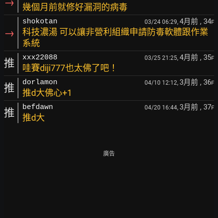
→
幾個月前就修好漏洞的病毒
4月前
, 34
shokotan
03/24 06:29,
F
→
科技濃湯 可以讓非營利組織申請防毒軟體跟作業
系統
4月前
, 35
xxx22088
03/25 21:25,
F
推
哇賽diji777也太佛了吧！
3月前
, 36
dorlamon
04/10 12:12,
F
推
推d大佛心+1
3月前
, 37
befdawn
04/20 16:44,
F
推
推d大
廣告