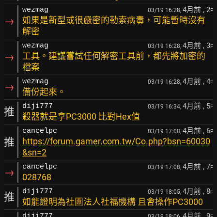
4月前
, 2
wezmag
03/19 16:28,
F
→
如果是新型或很嚴密的勒索病毒，可能暫時沒有
解密
4月前
, 3
wezmag
03/19 16:28,
F
→
工具。建議嘗試任何解密工具前，都先將加密的
檔案
4月前
, 4
wezmag
03/19 16:28,
F
→
備份起來。
4月前
, 5
diji777
03/19 16:34,
F
推
殺器就是拿PC3000 比對Hex值
4月前
, 6
cancelpc
03/19 17:08,
F
推
https://forum.gamer.com.tw/Co.php?bsn=60030
&sn=2
4月前
, 7
cancelpc
03/19 17:08,
F
→
028768
4月前
, 8
diji777
03/19 18:05,
F
推
如能證明為社團法人社福機構 且會操作PC3000
4月前
, 9
diji777
03/19 18:06,
F