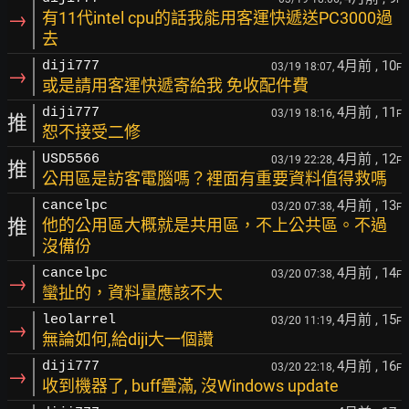
→
有11代intel cpu的話我能用客運快遞送PC3000過
去
4月前
, 10
diji777
03/19 18:07,
F
→
或是請用客運快遞寄給我 免收配件費
4月前
, 11
diji777
03/19 18:16,
F
推
恕不接受二修
4月前
, 12
USD5566
03/19 22:28,
F
推
公用區是訪客電腦嗎？裡面有重要資料值得救嗎
4月前
, 13
cancelpc
03/20 07:38,
F
推
他的公用區大概就是共用區，不上公共區。不過
沒備份
4月前
, 14
cancelpc
03/20 07:38,
F
→
蠻扯的，資料量應該不大
4月前
, 15
leolarrel
03/20 11:19,
F
→
無論如何,給diji大一個讚
4月前
, 16
diji777
03/20 22:18,
F
→
收到機器了, buff疊滿, 沒Windows update