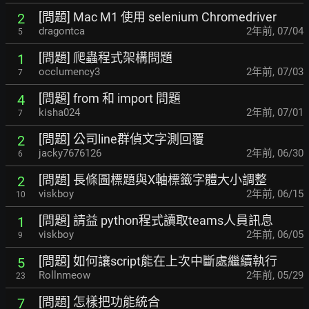
[問題] Mac M1 使用 selenium Chromedriver
2
dragontca
2年前
,
07/04
5
[問題] 爬蟲程式架構問題
1
occlumency3
2年前
,
07/03
7
[問題] from 和 import 問題
4
kisha024
2年前
,
07/01
7
[問題] 公司line群偵文字測回覆
2
jacky7676126
2年前
,
06/30
6
[問題] 長條圖標題與X軸標籤字體大小調整
2
viskboy
2年前
,
06/15
10
[問題] 請益 python程式讀取teams人員訊息
1
viskboy
2年前
,
06/05
9
[問題] 如何讓script能在上次中斷處繼續執行
5
Rollnmeow
2年前
,
05/29
23
[問題] 怎樣把功能統合
7