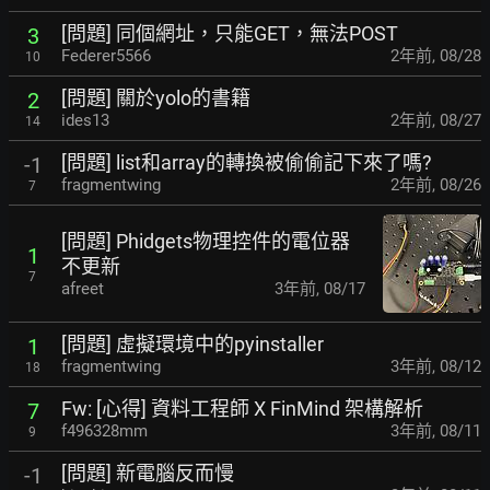
[問題] 同個網址，只能GET，無法POST
3
Federer5566
2年前
,
08/28
10
[問題] 關於yolo的書籍
2
ides13
2年前
,
08/27
14
[問題] list和array的轉換被偷偷記下來了嗎?
-1
fragmentwing
2年前
,
08/26
7
[問題] Phidgets物理控件的電位器
1
不更新
7
afreet
3年前
,
08/17
[問題] 虛擬環境中的pyinstaller
1
fragmentwing
3年前
,
08/12
18
Fw: [心得] 資料工程師 X FinMind 架構解析
7
f496328mm
3年前
,
08/11
9
[問題] 新電腦反而慢
-1