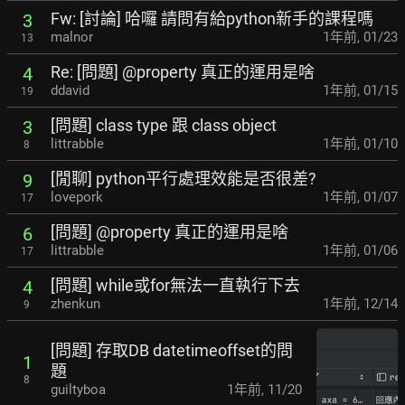
Fw: [討論] 哈囉 請問有給python新手的課程嗎
3
malnor
1年前
,
01/23
13
Re: [問題] @property 真正的運用是啥
4
ddavid
1年前
,
01/15
19
[問題] class type 跟 class object
3
littrabble
1年前
,
01/10
8
[閒聊] python平行處理效能是否很差?
9
lovepork
1年前
,
01/07
17
[問題] @property 真正的運用是啥
6
littrabble
1年前
,
01/06
17
[問題] while或for無法一直執行下去
4
zhenkun
1年前
,
12/14
9
[問題] 存取DB datetimeoffset的問
1
題
8
guiltyboa
1年前
,
11/20