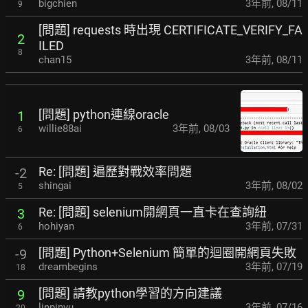
bigchien
3年前
,
08/11
9
[問題] requests 時出現 CERTIFICATE_VERIFY_FA
2
ILED
8
chan15
3年前
,
08/11
[問題] python連線oracle
1
willie88ai
3年前
,
08/03
6
Re: [問題] 遍歷對戰效率問題
-2
shingai
3年前
,
08/02
5
Re: [問題] selenium開網頁一直卡在查詢紐
3
hohiyan
3年前
,
07/31
6
[問題] Python+Selenium 簡單的迴圈開網頁失敗
-9
dreambegins
3年前
,
07/19
18
[問題] 請教python學習的方向建議
9
linpinyu
3年前
,
07/16
20