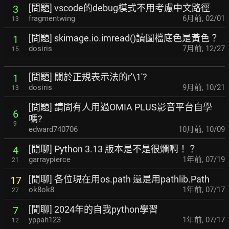
[問題] vscode的debug模式不用考慮中文路徑
3
fragmentwing
6月前
,
02/01
13
[問題] skimage.io.imread()讀圖檔底色是黃色？
1
dosiris
7月前
,
12/27
15
[問題] 關於正規表示法的r'\1'?
1
dosiris
9月前
,
10/21
13
[問題] 請問有人用過OMIA PLUS影音平台自學
6
嗎?
9
edward740706
10月前
,
10/09
[閒聊] Python 3.13 版本是不是很爛啊！？
4
garraypierce
1年前
,
07/19
21
[閒聊] 各位現在用os.path 還是用pathlib.Path
17
ok8ok8
1年前
,
07/17
27
[閒聊] 2024年的自我python學習
7
yppah123
1年前
,
07/17
12