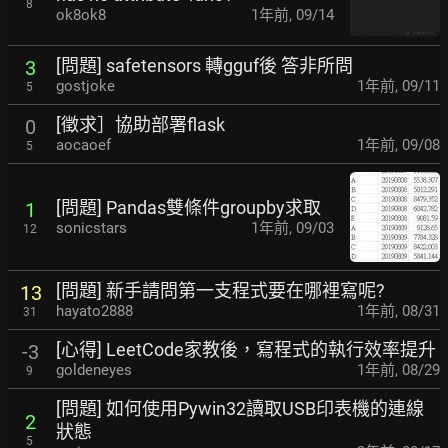
8
ok8ok8
1年前
,
09/14
[問題] safetensors 轉gguf後 答非所問
3
gostjoke
1年前
,
09/11
5
[徵求］協助部署flask
0
aocaoef
1年前
,
09/08
5
[問題] Pandas雙條件groupby求取
1
sonicstars
1年前
,
09/03
12
[問題] 新手請問第一支程式要在哪裡寫呢?
13
hayato2888
1年前
,
08/31
31
[心得] LeetCode家教後，寫程式的執行效率提升
-3
goldeneyes
1年前
,
08/29
9
[問題] 如何使用Pywin32讀取USB印表機的連線
2
狀態
5