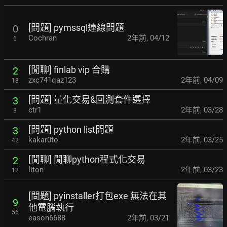
[問題] pymssql連線問題
0
Cochran
2年前
,
04/12
6
[閒聊] finlab vip 合購
2
zxc741qaz123
2年前
,
04/09
18
[問題] 量化交易&回測套件選擇
3
ctr1
2年前
,
03/28
8
[問題] python list問題
3
kakar0to
2年前
,
03/25
42
[閒聊] 閒聊python程式化交易
2
liton
2年前
,
03/23
12
[問題] pyinstaller打包exe 無法在其
9
他電腦執行
56
eason6688
2年前
,
03/21