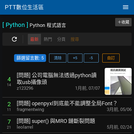
PTT
數位生活區
＋收藏
[ Python
]
Python 程式語言
最新
熱門
分頁
搜尋
篩選留言數: 5
清除
+5
-5
自訂
[問題] 公司電腦無法透過python讀
4
取usb攝像頭
14
z123296
1月前
,
07/07
[問題] openpyxl到底能不能調整全局Font？
2
fragmentwing
3月前
,
05/06
11
[問題] super() 與MRO 鏈斷裂問題
7
leolarrel
5月前
,
02/24
21