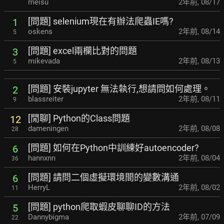
meisu
2年前
,
08/17
[問題] selenium現在有辦法爬蟲IE嗎?
1
oskens
2年前
,
08/14
5
[問題] excel兩欄比對的問題
3
mikevada
2年前
,
08/13
5
[問題] 安裝jupyter 無法執行,想請問如何處理。
2
blassreiter
2年前
,
08/11
9
[閒聊] Python的Class問題
12
dameningen
2年前
,
08/08
28
[問題] 如何在Python中訓練好autoencoder?
6
hannxnn
2年前
,
08/04
36
[問題] 請問二個虛擬環境間的變數溝通
6
HerryL
2年前
,
08/02
11
[問題] python爬取蝦皮聊聊ID的方法
5
Dannybigma
2年前
,
07/09
22