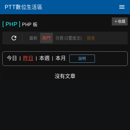
PTT
數位生活區
＋收藏
[ PHP
]
PHP 板
最新
熱門
分頁 (2置底文)
搜尋
今日
|
昨日
|
本週
|
本月
說明
沒有文章