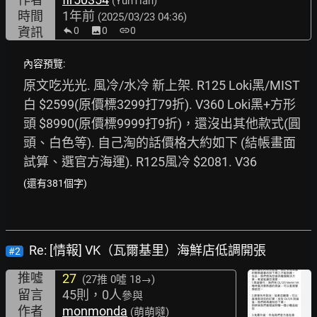
(YunTian)
時間
1年前
(2025/03/23 04:36)
資訊
0
image
0
link
0
內容預覽:
原文吃光光. 風冷/水冷 新上架. R125 Loki黑/MIST
白 $2599(原價標3299打79折). V360 Loki黑+方形
頭 $8990(原價標9999打9折)，還沒出其他款式(圓
頭、白色等). 自己淘的話價格大約如下 (結帳畫面
試算、選官方海運). R125風冷 $2081. V36
(還有381個字)
Re: [情報] VK（瓦爾基里）海鮮店低調開張
#2
推噓
27
(27推
0噓 18→
)
留言
45則，0人
參與
作者
monmonda
(萌萌噠)