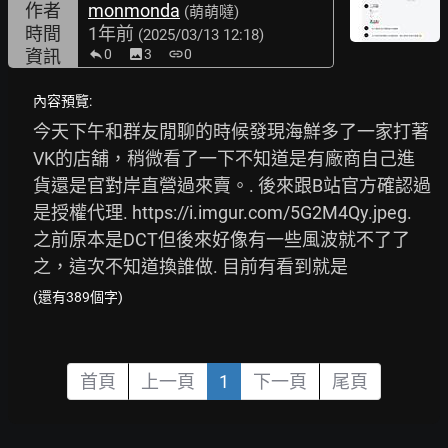
作者
monmonda
(萌萌噠)
時間
1年前
(2025/03/13 12:18)
資訊
0
image
3
link
0
內容預覽:
今天下午和群友閒聊的時候發現海鮮多了一家打著
VK的店舖，稍微看了一下不知道是有廠商自己進
貨還是官對岸直營過來賣。. 後來跟B站官方確認過
是授權代理. 
https://i.imgur.com/5G2M4Qy.jpeg.
之前原本是DCT但後來好像有一些風波就不了了
之，這次不知道換誰做. 目前有看到就是
(還有389個字)
首頁
上一頁
1
下一頁
尾頁