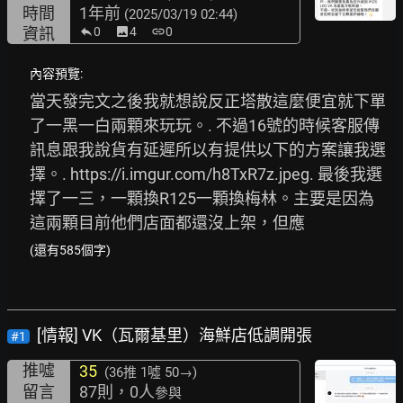
時間
1年前
(2025/03/19 02:44)
資訊
0
image
4
link
0
內容預覽:
當天發完文之後我就想說反正塔散這麼便宜就下單
了一黑一白兩顆來玩玩。. 不過16號的時候客服傳
訊息跟我說貨有延遲所以有提供以下的方案讓我選
擇。. 
https://i.imgur.com/h8TxR7z.jpeg.
 最後我選
擇了一三，一顆換R125一顆換梅林。主要是因為
這兩顆目前他們店面都還沒上架，但應
(還有585個字)
[情報] VK（瓦爾基里）海鮮店低調開張
#1
推噓
35
(36推
1噓 50→
)
留言
87則，0人
參與