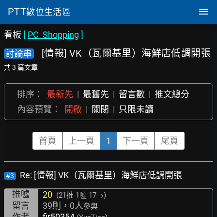
PTT
數位生活區
看板
[
PC_Shopping
]
[情報] VK（瓦爾基里）海鮮店低調開張
討論串
共 3 篇文章
排序：
最新先
|
最舊先
|
留言數
|
推文總分
內容預覽：
開啟
|
關閉
|
只限未讀
首頁
上一頁
1
下一頁
尾頁
Re: [情報] VK（瓦爾基里）海鮮店低調開張
#3
推噓
20
(21推
1噓 17→
)
留言
39則，0人
參與
作者
fir50354