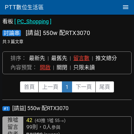
PTT
數位生活區
看板
[
PC_Shopping
]
[請益] 550w 配RTX3070
討論串
共 3 篇文章
排序：
最新先
|
最舊先
|
留言數
|
推文總分
內容預覽：
開啟
|
關閉
|
只限未讀
首頁
上一頁
1
下一頁
尾頁
[請益] 550w 配RTX3070
#1
推噓
42
(43推
1噓 55→
)
留言
99則，0人
參與
作者
ruyanc