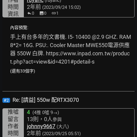
(ruyanc)
時間
2年前
(2023/09/24 15:02)
資訊
0
image
0
link
1
內容預覽:
手上有台多年的文書機. I5- 10400 @2.9 GHZ. RAM 
8*2= 16G. PSU:. Cooler Master MWE550電源供應
器 550W 白牌. 
https://www.inpad.com.tw/produc
t.php?act=view&id=4201#pdetail-s
(還有33個字)
Re: [請益] 550w 配RTX3070
#2
推噓
4
(4推
0噓 9→
)
留言
13則，0人
參與
作者
johnny9667
(大八)
時間
2年前
(2023/09/25 05:51)