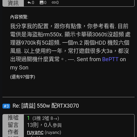
資訊
0
image
0
link
0
內容預覽:
我分享我的配置，跟你有點像，你參考看看. 目前
電供是海盜船rm550x. 顯示卡華碩3060ti沒超頻 處
理器9700k有5G超頻. 一個m.2 兩個HDD 機殼六個
風扇. 以上使用約一年，常打遊戲很多大3a，都沒
出現過關機什麼異常。. ----. Sent from 
BePTT
 on 
my Son
(還有97個字)
Re: [請益] 550w 配RTX3070
#3
推噓
1
(3推
2噓 8→
)
留言
13則，0人
參與
作者
ruyanc
(ruyanc)