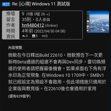
Re: [心得] Windows 11 測試版
#27
推噓
9
(9推
0噓 26→
)
留言
35則，0人
參與
作者
hn9480412
(ilinker)
時間
4年前
(2022/04/30 04:58)
資訊
0
image
5
link
0
內容預覽:
微軟在今日釋出Build 22610，微軟預告下一次更
新時Beta通道的組建不會再與Dev同步。要切換頻
道的使用者請把握最後機會。如果桌面右下角有浮
水印為正常現象. 在Windows 10 1709中，SMBv1
就已經設定為預設不會啟用，但此項措施只適用於
企業版與教育版。在22610後也會適用於家用
(還有629個字)