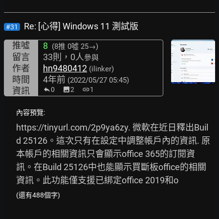
Re: [心得] Windows 11 測試版
#31
推噓
8
(8推
0噓 25→
)
留言
33則，0人
參與
作者
hn9480412
(ilinker)
時間
4年前
(2022/05/27 05:45)
資訊
0
image
2
link
1
內容預覽:
https://tinyurl.com/2p9ya6zy.
 微軟在近日釋出Buil
d 25126。這次只有在設定中調整帳戶內的資訊. 原
本帳戶的相關資訊只會顯示office 365的訂閱資
訊。在Build 25126中也能顯示買斷板office的相關
資訊。此功能僅支援已綁定office 2019和o
(還有488個字)