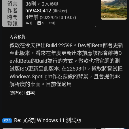
留言
36則，0人
參與
作者
hn9480412
(ilinker)
時間
4年前
(2022/04/13 19:07)
資訊
0
image
4
link
0
內容預覽:
微軟在今天釋出Build 22598。Dev和Beta都會更新
至此版本，看來在年度更新出來前應該都會維持D
ev和Beta的Build並行的方式。微軟也把官網的測
試版ISO更新至此版本. 在22598中，微軟將嘗試把
Windows Spotlight作為預設的背景，且會提供4K
解析度的桌面。目前僅適用
(還有631個字)
Re: [心得] Windows 11 測試版
#25