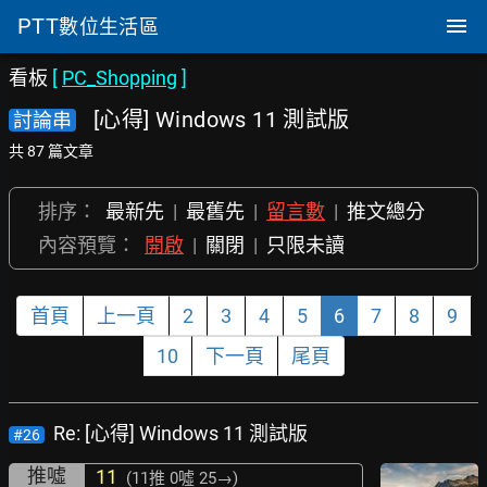
PTT
數位生活區
看板
[
PC_Shopping
]
[心得] Windows 11 測試版
討論串
共 87 篇文章
排序：
最新先
|
最舊先
|
留言數
|
推文總分
內容預覽：
開啟
|
關閉
|
只限未讀
首頁
上一頁
2
3
4
5
6
7
8
9
10
下一頁
尾頁
Re: [心得] Windows 11 測試版
#26
推噓
11
(11推
0噓 25→
)