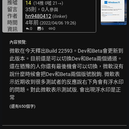
推噓
14
(14推
0噓 21→
)
留言
35則，0人
參與
作者
hn9480412
(ilinker)
時間
4年前
(2022/04/06 19:26)
資訊
0
image
6
link
0
內容預覽:
微軟在今天釋出Build 22593。Dev和Beta會更新到
此版本。目前還是可以切換Dev和Beta兩個通道。
還在猶豫的人你還有最後機會可以切換，微軟沒有
說什麼時候會把Dev和Beta兩個版號脫鉤. 微軟表
示近期收到很多測試者的反應說右下角會有浮水印
的問題。對此微軟表示測試版. 會出現浮水印是正
常
(還有650個字)