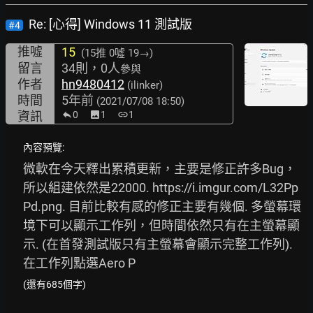
Re: [心得] Windows 11 測試版
#4
推噓
15
(15推
0噓 19→
)
留言
34則，0人
參與
作者
hn9480412
(ilinker)
時間
5年前
(2021/07/08 18:50)
資訊
0
image
1
link
1
內容預覽:
微軟在今天釋出累積更新，主要是修正許多Bug，
所以組建依然是22000. 
https://i.imgur.com/L32Pp
Pd.png.
 目前比較有感的修正主要有幾個. 多螢幕環
境下可以顯示工作列，但時間依然只有在主螢幕顯
示. (在首發測試版只有主螢幕會顯示完整工作列). 
在工作列點選Aero P
(還有685個字)