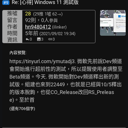
Re: [心得] Windows 11 測試版
#9
推噓
28
(29推
1噓 62→
)
留言
92則，0人
參與
作者
hn9480412
(ilinker)
時間
5年前
(2021/09/02 19:34)
資訊
0
image
3
link
3
內容預覽:
https://tinyurl.com/ymutadj3.
 微軟先前說Dev頻道
會開始進行超前性的測試，所以提醒使用者調整至
Beta頻道。今天. 微軟開始對Dev頻道釋出新的測
試版。組建也來到22449，也就是已經與10/5釋出
的版本脫鉤，也從CO_Release改回RS_Preleas
e)。至於首
(還有706個字)