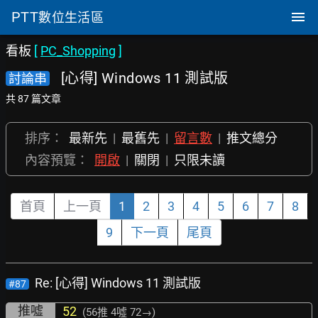
PTT
數位生活區
看板
[
PC_Shopping
]
[心得] Windows 11 測試版
討論串
共 87 篇文章
排序：
最新先
|
最舊先
|
留言數
|
推文總分
內容預覽：
開啟
|
關閉
|
只限未讀
首頁
上一頁
1
2
3
4
5
6
7
8
9
下一頁
尾頁
Re: [心得] Windows 11 測試版
#87
推噓
52
(56推
4噓 72→
)