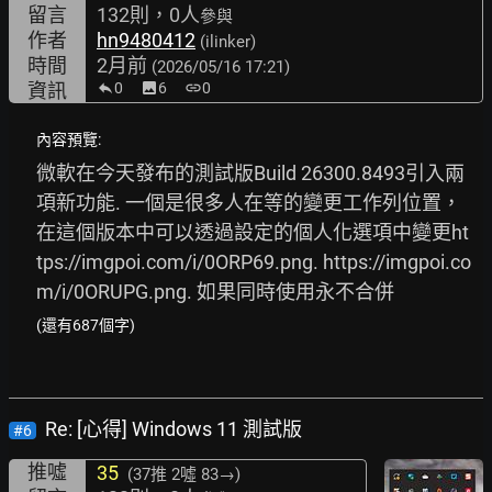
留言
132則，0人
參與
作者
hn9480412
(ilinker)
時間
2月前
(2026/05/16 17:21)
資訊
0
image
6
link
0
內容預覽:
微軟在今天發布的測試版Build 26300.8493引入兩
項新功能. 一個是很多人在等的變更工作列位置，
在這個版本中可以透過設定的個人化選項中變更
ht
tps://imgpoi.com/i/0ORP69.png.
https://imgpoi.co
m/i/0ORUPG.png.
 如果同時使用永不合併
(還有687個字)
Re: [心得] Windows 11 測試版
#6
推噓
35
(37推
2噓 83→
)