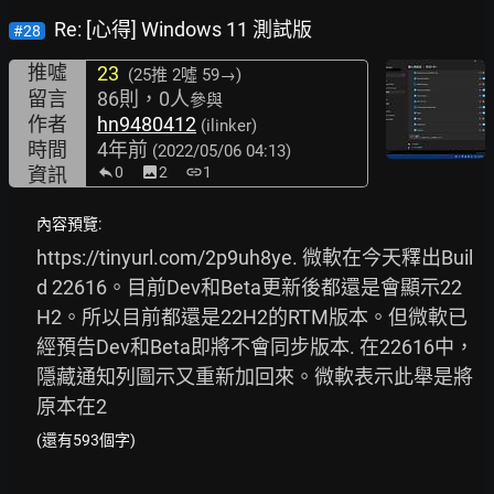
Re: [心得] Windows 11 測試版
#28
推噓
23
(25推
2噓 59→
)
留言
86則，0人
參與
作者
hn9480412
(ilinker)
時間
4年前
(2022/05/06 04:13)
資訊
0
image
2
link
1
內容預覽:
https://tinyurl.com/2p9uh8ye.
 微軟在今天釋出Buil
d 22616。目前Dev和Beta更新後都還是會顯示22
H2。所以目前都還是22H2的RTM版本。但微軟已
經預告Dev和Beta即將不會同步版本. 在22616中，
隱藏通知列圖示又重新加回來。微軟表示此舉是將
原本在2
(還有593個字)