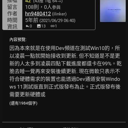
推噓
42
(43推
1噓 64→
)
留言
108則，0人
參與
作者
hn9480412
(ilinker)
時間
5年前
(2021/06/29 06:40)
資訊
0
image
13
link
1
內容預覽:
因為本來就是在使用Dev頻道在測試Win10的，所
以凌晨一點就開始接收到更新. 但不知道是不是更
新的人太多到凌晨四點下載進度都還卡在99%。乾
脆去睡一覺再來安裝後續更新. 現在微軟只表示不
符合硬體需求的裝置也能透過Dev通道安裝Windo
ws 11測試版直到正式版發布為止。正式版發布後
需要更新硬體或
(還有1984個字)