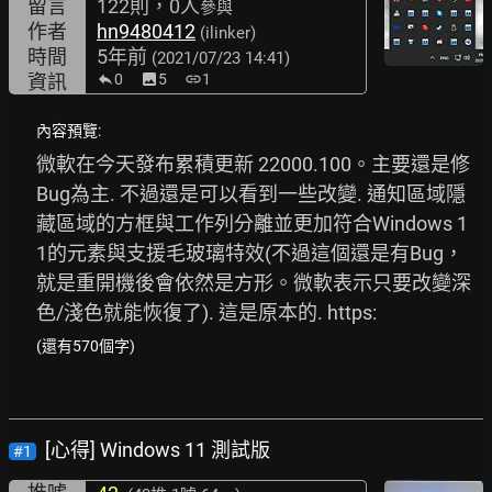
留言
122則，0人
參與
作者
hn9480412
(ilinker)
時間
5年前
(2021/07/23 14:41)
資訊
0
image
5
link
1
內容預覽:
微軟在今天發布累積更新 22000.100。主要還是修
Bug為主. 不過還是可以看到一些改變. 通知區域隱
藏區域的方框與工作列分離並更加符合Windows 1
1的元素與支援毛玻璃特效(不過這個還是有Bug，
就是重開機後會依然是方形。微軟表示只要改變深
色/淺色就能恢復了). 這是原本的. https:
(還有570個字)
[心得] Windows 11 測試版
#1