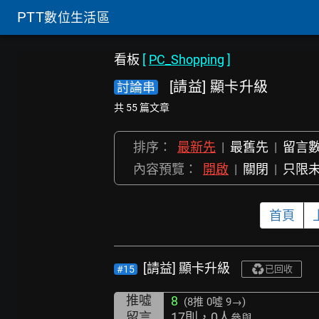
PTT
數位生活區
看板
[
PC_Shopping
]
[請益] 顯卡升級
討論串
共 55 篇文章
排序：
最新先
|
最舊先
|
留言
內容預覽：
開啟
|
關閉
|
只限
首頁
[請益] 顯卡升級
#15
已回收
推噓
8
(8推
0噓 9→
)
留言
17則，0人
參與