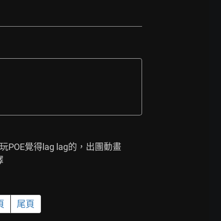
00w. 最近玩POE覺得lag lag的，出團動畫
擇
頁
尾頁