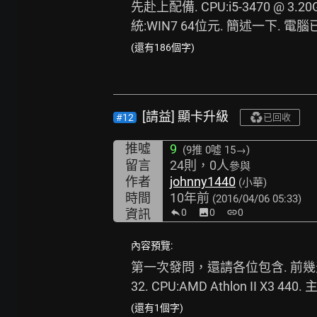
先赴上配備. CPU:i5-3470 @ 3.20GH
統:WIN7 64位元. 簡述一下.
(還有186個字)
[請益] 顯卡升級
#12
已回收
推噓
9
(9推
0噓 15→
)
留言
24則，0人
參與
作者
johnny1440
(小華)
時間
10年前
(2016/04/06 05:33)
資訊
0
image
0
link
0
內容預覽:
第一次發問，還請各位包含. 前幾天顯
32. CPU:AMD Athlon II X3 
(還有1個字)