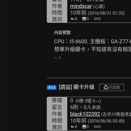
作者
mindscar
(心痕)
時間
10年前
(2016/08/31 01:33)
資訊
0
image
0
link
0
內容預覽:
CPU：I5-6600. 主機板：GA-Z7
想單升級顯卡，不知道有沒有相容性
-. 
※
[請益] 顯卡升級
#14
已回收
推噓
0
(0推
0噓 6→
)
留言
6則，0人
參與
作者
black102392
(古手川唯我老婆
時間
10年前
(2016/06/06 05:49)
資訊
0
image
0
link
0