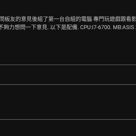
問板友的意見後組了第一台自組的電腦 專門玩遊戲跟看影片.
想問一下意見. 以下是配備. CPU:I7-6700. MB:ASIS Z