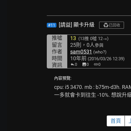
[請益] 顯卡升級
#11
已回收
推噓
13
(13推
0噓 12→
)
留言
25則，0人
參與
作者
sam0531
(who?)
時間
10年前
(2016/03/26 12:39)
資訊
0
image
0
link
0
內容預覽:
cpu: i5 3470. mb : b75m-d3h
一多就會卡到往生 -10%. 想說升
首頁