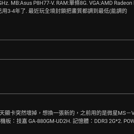
z. MB:Asus P8H77-V. RAM:單條8G. VGA:AMD Radeon HD
 電腦已用3-4年了. 最近玩全境封鎖把畫質都調到最低(能調的
卡突然壞掉，想換一張新的，之前用的是微星MS－V279. 硬體
440. 主機板：技嘉 GA-880GM-UD2H. 記憶體：DDR3 2G*2. 