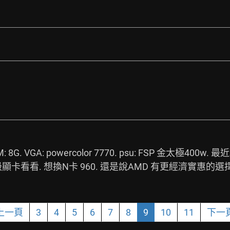
. RAM: 8G. VGA: powercolor 7770. psu: FSP 金太極4
級顯卡看看. 想換N卡 960. 還是說AMD 有更經濟實惠的選
上一頁
3
4
5
6
7
8
9
10
11
下一