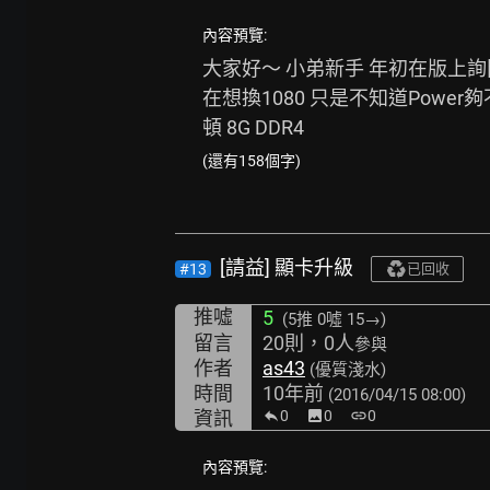
內容預覽:
大家好～ 小弟新手 年初在版上詢
在想換1080 只是不知道Power夠不夠力
頓 8G DDR4
(還有158個字)
[請益] 顯卡升級
#13
已回收
推噓
5
(5推
0噓 15→
)
留言
20則，0人
參與
作者
as43
(優質淺水)
時間
10年前
(2016/04/15 08:00)
資訊
0
image
0
link
0
內容預覽: