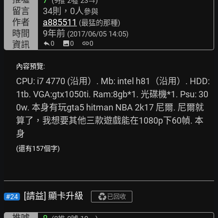
(9推
2噓 23→
)
留言
34則，0人
參與
作者
a885511
(最猛的那種)
時間
9年前
(2017/06/05 14:05)
資訊
0
image
0
link
0
內容預覽:
CPU: i7 4770 (沿用）. Mb: intel h81（沿用）. HDD:
1tb. VGA:gtx1050ti. Ram:8gb*1. 光碟機*1. Psu: 30
0w. 本身有玩gta5 hitman NBA 2k17 尼爾. 尼爾就
算了，我想要其他三款遊戲能在1080p下60幀. 本
身
(還有157個字)
[請益] 顯卡升級
#24
已回收
推噓