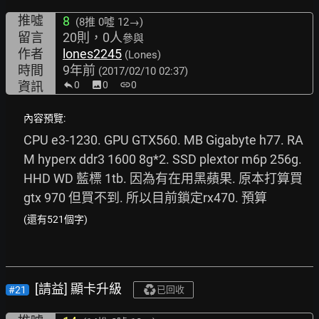
推噓
8
(8推
0噓 12→
)
留言
20則，0人
參與
作者
lones2245
(Lones)
時間
9年前
(2017/02/10 02:37)
資訊
0
image
0
link
0
內容預覽:
CPU e3-1230. GPU GTX560. MB Gigabyte h77. RA
M hyperx ddr3 1600 8g*2. SSD plextor m6p 256g. 
HHD WD 藍標 1tb. 因為有在用黑蘋果. 原本打算買
gtx 970 但買不到. 所以目前鎖定rx470. 預算
(還有521個字)
[請益] 顯卡升級
#21
已回收