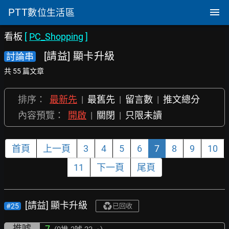
PTT
數位生活區
看板
[
PC_Shopping
]
[請益] 顯卡升級
討論串
共 55 篇文章
排序：
最新先
|
最舊先
|
留言數
|
推文總分
內容預覽：
開啟
|
關閉
|
只限未讀
首頁
上一頁
3
4
5
6
7
8
9
10
11
下一頁
尾頁
[請益] 顯卡升級
#25
已回收
推噓
7