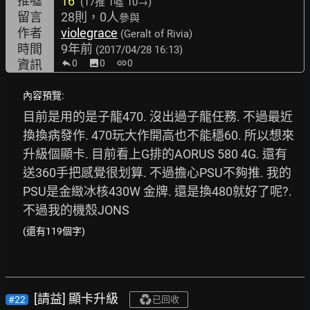
推噓
16
(17推
1噓 10→
)
留言
28則，0人
參與
作者
violegrace
(Geralt of Rivia)
時間
9年前
(2017/04/28 16:13)
資訊
0
image
0
link
0
內容預覽:
目前是用的是子龍470. 沒出過子龍任務. 不過最近
換換病發作. 470玩大作開高也不能穩60. 所以想來
升級個顯卡. 目前看上G排的AORUS 580 4G. 還有
送360手把感覺很划算. 不過擔心PSU不夠推. 我的
PSU是金緻冰核430W 金牌. 還是換480就好了呢?. 
不過我的機殼JONS
(還有119個字)
[請益] 顯卡升級
#22
已回收