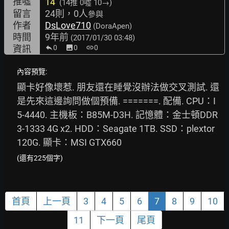
推噓
14
(14推
0噓 10→
)
留言
24則，0人
參與
作者
DsLove710
(DoraApen)
時間
9年前
(2017/01/30 03:48)
資訊
0
image
0
link
0
內容預覽:
顯卡好像壞惹. 朋友還在睡覺沒辦法做交叉測試. 還
是先來這邊詢問做個預備. =======. 配備. CPU：I
5-4440. 主機板：B85M-D3H. 記憶體：金士頓DDR
3-1333 4G x2. HDD：Seagate 1TB. SSD：plextor 
120G. 顯卡：MSI GTX660
(還有225個字)
首頁
上一頁
3
4
5
6
7
8
9
10
11
下一頁
尾頁