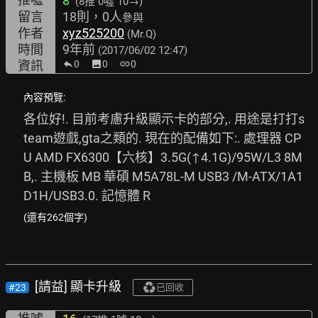
8
(8推
0噓 10→
)
留言
18則，0人
參與
作者
xyz525200
(Mr.Q)
時間
9年前
(2017/06/02 12:47)
資訊
0
image
0
link
0
內容預覽:
各位好!. 目前考慮升級顯示卡的部分,. 用途是打打s
team遊戲,gta之類的. 現在的配備如下:. 處理器 CP
U AMD FX6300【六核】3.5G(↑4.1G)/95W/L3 8M
B,. 主機板 MB 華碩 M5A78L-M USB3 /M-ATX/1A1
D1H/USB3.0. 記憶體 R
(還有262個字)
[請益] 顯卡升級
#23
已回收