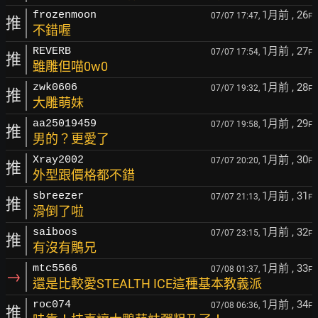
1月前
, 26
frozenmoon
07/07 17:47,
F
推
不錯喔
1月前
, 27
REVERB
07/07 17:54,
F
推
雖雕但喵0w0
1月前
, 28
zwk0606
07/07 19:32,
F
推
大雕萌妹
1月前
, 29
aa25019459
07/07 19:58,
F
推
男的？更愛了
1月前
, 30
Xray2002
07/07 20:20,
F
推
外型跟價格都不錯
1月前
, 31
sbreezer
07/07 21:13,
F
推
滑倒了啦
1月前
, 32
saiboos
07/07 23:15,
F
推
有沒有鵰兄
1月前
, 33
mtc5566
07/08 01:37,
F
→
還是比較愛STEALTH ICE這種基本教義派
1月前
, 34
roc074
07/08 06:36,
F
推