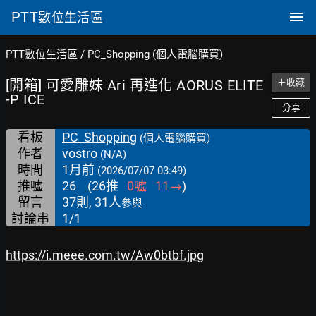
PTT
數位生活區
PTT數位生活區
/
PC_Shopping (個人電腦購買)
[開箱] 可愛雕妹 Ari 再進化 AORUS ELITE
＋收藏
-P ICE
分享
看板
PC_Shopping
(個人電腦購買)
作者
vostro
(N/A)
時間
1月前
(2026/07/07 03:49)
推噓
26
(
26
推
0
噓
11
→
)
留言
37則, 31人
參與
討論串
1/1
https://i.meee.com.tw/Aw0btbf.jpg