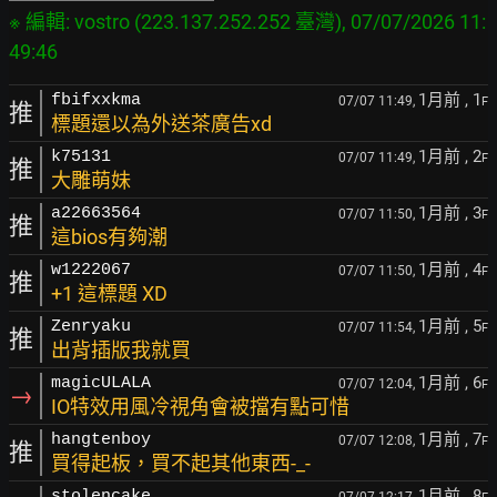
※ 編輯: vostro (223.137.252.252 臺灣), 07/07/2026 11:
1月前
, 1
fbifxxkma
07/07 11:49,
F
推
標題還以為外送茶廣告xd
1月前
, 2
k75131
07/07 11:49,
F
推
大雕萌妹
1月前
, 3
a22663564
07/07 11:50,
F
推
這bios有夠潮
1月前
, 4
w1222067
07/07 11:50,
F
推
+1 這標題 XD
1月前
, 5
Zenryaku
07/07 11:54,
F
推
出背插版我就買
1月前
, 6
magicULALA
07/07 12:04,
F
→
IO特效用風冷視角會被擋有點可惜
1月前
, 7
hangtenboy
07/07 12:08,
F
推
買得起板，買不起其他東西-_-
1月前
, 8
stolencake