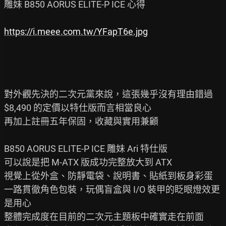
雕妹 B850 AORUS ELITE-P ICE 心得

https://i.meee.com.tw/YFapT6e.jpg
對外觀先決的二次元黨來說，這張幾乎沒有理由錯過

$8,490 的定價以特仕版而言相當良心

再加上註冊五年保固，收藏與實用兼顧

B850 AORUS ELITE-P ICE 雕妹 Ari 特仕版

可以說是把 M-ATX 版成功完整放大到 ATX

視覺上從外盒、防靜電袋、說明書、貼紙到板身彩蛋

一路貫徹角色包裝，玩偶盲盒與 I/O 裝甲的眨眼燈效更
是用心

整體完成度在目前的二次元主題板中確實走在前面
