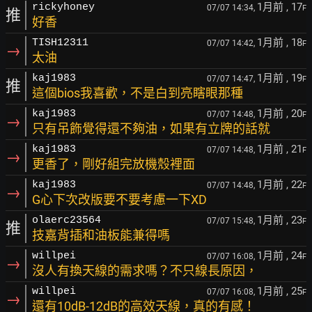
1月前
, 17
rickyhoney
07/07 14:34,
F
推
好香
1月前
, 18
TISH12311
07/07 14:42,
F
→
太油
1月前
, 19
kaj1983
07/07 14:47,
F
推
這個bios我喜歡，不是白到亮瞎眼那種
1月前
, 20
kaj1983
07/07 14:48,
F
→
只有吊飾覺得還不夠油，如果有立牌的話就
1月前
, 21
kaj1983
07/07 14:48,
F
→
更香了，剛好組完放機殼裡面
1月前
, 22
kaj1983
07/07 14:48,
F
→
G心下次改版要不要考慮一下XD
1月前
, 23
olaerc23564
07/07 15:48,
F
推
技嘉背插和油板能兼得嗎
1月前
, 24
willpei
07/07 16:08,
F
→
沒人有換天線的需求嗎？不只線長原因，
1月前
, 25
willpei
07/07 16:08,
F
→
還有10dB-12dB的高效天線，真的有感！