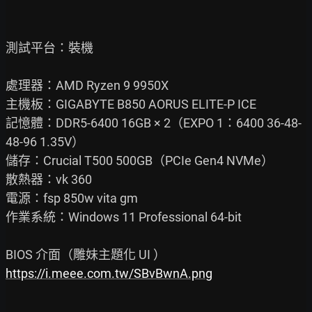
測試平台：裝機

處理器：AMD Ryzen 9 9950X

主機板：GIGABYTE B850 AORUS ELITE-P ICE

記憶體：DDR5-6400 16GB × 2（EXPO 1：6400 36-48-
48-96 1.35V）

儲存：Crucial T500 500GB（PCIe Gen4 NVMe）

散熱器：vk 360

電源：fsp 850w vita gm

作業系統：Windows 11 Professional 64-bit

https://i.meee.com.tw/SBvBwnA.png