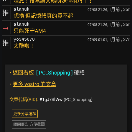
哇靠！技嘉讓大鵰萌妹彈粗乃了！
1月前
, 35
alanuk
07/08 21:26,
F
推
想換 但記憶體真的買不起
1月前
, 36
alanuk
07/08 21:26,
F
→
只能死守AM4
1月前
, 37
yo345678
07/09 01:01,
F
推
太雕啦！
‣
返回看板
[
PC_Shopping
]
硬體
‣
更多 vostro 的文章
文章代碼(AID):
#1gJ7SlWw
(PC_Shopping)
更多分享選項
關閉廣告 方便截圖