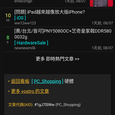
elnacongo
1天前
,
08/07
[問題] iPad越來越像放大版iPhone?
10
[
iOS
]
38
ww12ww123
1天前
,
08/07
[賣/台北/皆可]PNY5080OC+芝奇皇家戟DDR580
0032g
8
[
HardwareSale
]
9
newnewmilk
1天前
,
08/07
更多 即時熱門文章 >>
‣
返回看板
[
PC_Shopping
]
硬體
‣
更多 vostro 的文章
文章代碼(AID):
#1gJ7SlWw
(PC_Shopping)