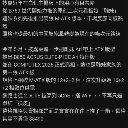
技嘉近年在白化主機板上的用心有目共睹

從 B760 世代開始力推的原創二次元看板娘「雕妹」

雕妹系列先後推出兩張 M-ATX 版本，市場反應同樣熱
烈

風格也從最初的中國旗袍風轉變為現在的喵次元路線

今年 5 月，技嘉更進一步把雕妹 Ari 帶上 ATX 版型

推出 B850 AORUS ELITE-P ICE Ari 特仕版

並在 COMPUTEX 2026 正式亮相，這也是雕妹家族的
第一張 ATX 板

規格上相較 M-ATX 版的 12+2+2 相，這次升級為 16+2
+2 相數位供電

網路也從 2.5GbE 拉高到 5GbE，搭 Wi-Fi 7，不再只是
單純「換皮」

整格規格與賣相都是而是實實在在往上推了一階，價格
其實不貴僅 $8490
