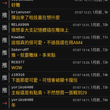
07/07 12:17,
F
→
好雕
1月前
, 9
brianuser
07/07 12:21,
F
推
彈出來了啦技嘉在想什麼
1月前
, 10
RELAX999
07/07 12:31,
F
推
很想拿大支記憶體插在雕妹上
1月前
, 11
Kowdan
07/07 12:45,
F
推
這個真的很可愛，不過我還在用AM4
1月前
, 12
SakeruMT
07/07 13:14,
F
推
推，就要雕妹，多來點
1月前
, 13
RC8377
07/07 13:26,
F
推
WOW
1月前
, 14
z10316
07/07 14:05,
F
推
下面那麼可愛，可惜會被顯卡擋住
1月前
, 15
yoriko6406
07/07 14:11,
F
推
主板還是有點貴，不然想買一張戰到29
1月前
, 16
yoriko6406
07/07 14:11,
F
→
年