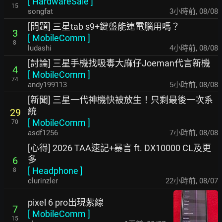
[
HardwareSale
]
15
songfat
3小時前
,
08/08
[問題] 三星tab s9+鍵盤能連電腦用嗎？
3
[
MobileComm
]
8
ludashi
4小時前
,
08/08
[討論] 三星手機找吸毒大麻仔Joeman代言新機
4
[
MobileComm
]
74
andy199113
5小時前
,
08/08
[新聞] 三星一代神機快被放生！只剩最後一次系
統
29
[
MobileComm
]
70
asdf1256
7小時前
,
08/08
[心得] 2026 TAA速記+暴言 ft. DX10000 CL及更
多
6
[
Headphone
]
8
clurinzler
22小時前
,
08/07
pixel 6 pro出現紫線
7
[
MobileComm
]
15