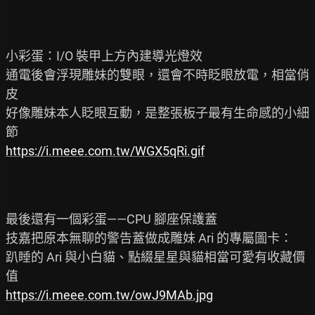
小彩蛋：I/O 裝甲上方內建導光燈效

通電後會浮現雕妹的雙眼，還會不時眨眼放電，相當俏
皮

好像雕妹本人眨眼互動，是整張板子最有生命感的小細
https://i.meee.com.tw/WGX5qRi.gif
最後還有一個彩蛋——CPU 腳座保護蓋

技嘉把原本無聊的警告蓋做成雕妹 Ari 的專屬圖卡：

趴睡的 Ari 與小白貓、點綴星星與貓相當可愛有收藏價
https://i.meee.com.tw/owJ9MAb.jpg