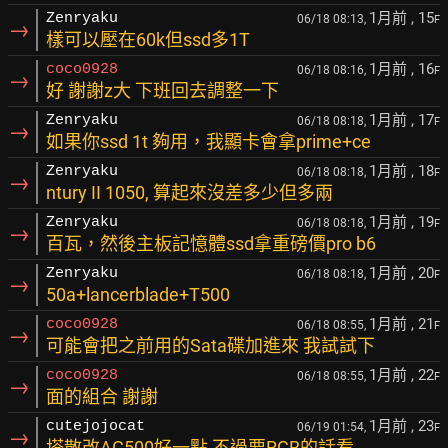
1月前
, 15
Zenryaku
06/18 08:13,
F
→
樣可以壓在60k但ssd多1T
1月前
, 16
coco0928
06/18 08:16,
F
→
好 謝謝z大 下班回去調整一下
1月前
, 17
Zenryaku
06/18 08:18,
F
→
如果你ssd 1t 夠用，我顯卡會拿prime+ce
1月前
, 18
Zenryaku
06/18 08:18,
F
→
ntury II 1050, 算起來沒差多少但多兩
1月前
, 19
Zenryaku
06/18 08:18,
F
→
百瓦，然後主板記憶體ssd拿重磅價pro b6
1月前
, 20
Zenryaku
06/18 08:18,
F
→
50a+lancerblade+T500
1月前
, 21
coco0928
06/18 08:55,
F
→
可能會把之前用的Sata碟加進來 我試試下
1月前
, 22
coco0928
06/18 08:55,
F
→
面的組合 謝謝
1月前
, 23
cutejojocat
06/19 01:54,
F
→
塔散改AG500好一點 不過要RGB的話看