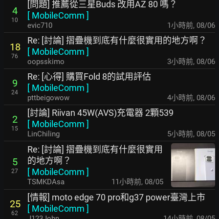
[問題] 推薦從三星Buds 改用AZ 80 嗎？
4
[
MobileComm
]
10
evic710
1小時前
,
08/06
Re: [討論] 摺疊機到底有什麼很實用的地方啊？
18
[
MobileComm
]
76
oopsskimo
3小時前
,
08/06
Re: [心得] 購買Fold 8的試用評估
9
[
MobileComm
]
24
pttbeigowow
4小時前
,
08/06
[討論] Riivan 45W(AVS)充電器 2顆539
2
[
MobileComm
]
15
LinChiling
5小時前
,
08/05
Re: [討論] 摺疊機到底有什麼很實用
的地方啊？
5
[
MobileComm
]
27
TSMKDAsa
11小時前
,
08/05
[情報] moto edge 70 pro和g37 power臺灣上市
25
[
MobileComm
]
62
J123John
14小時前
,
08/05