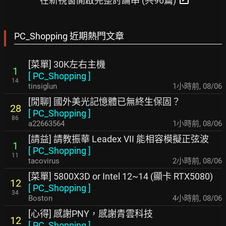
在新視窗開啟完整討論串 (共96篇)
PC_Shopping 近期熱門文章
[菜單] 30K左右主機
1
[
PC_Shopping
]
14
tinsiglun
1小時前
,
08/06
[閒聊] 國外美光記憶體已無終生保固？
28
[
PC_Shopping
]
86
a22663564
1小時前
,
08/06
[請益] 請教振華 Leadex VII 能相容模擬正弦波
1
[
PC_Shopping
]
11
tacovirus
2小時前
,
08/06
[菜單] 5800X3D or Intel 12~14 (顯卡 RTX5080)
12
[
PC_Shopping
]
34
Boston
4小時前
,
08/06
[心得] 感謝PNY，感謝青雲科技
12
[
PC_Shopping
]