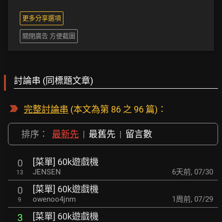
更多分享選項
關閉廣告 方便截圖
討論串 (同標題文章)
完整討論串
(本文為第 86 之 96 篇)：
排序：
最新先
|
最舊先
|
留言數
[菜單] 60k遊戲機
0
JENSEN
6天前
,
07/30
13
[菜單] 60k遊戲機
0
owenoo4jnm
1周前
,
07/29
9
[菜單] 60k遊戲機
3