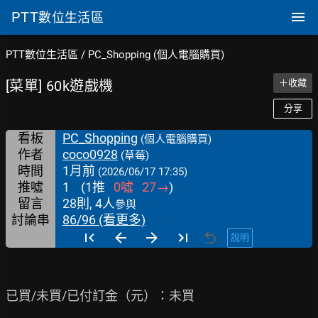
PTT
數位生活區
PTT數位生活區
/
PC_Shopping (個人電腦購買)
[菜單] 60k遊戲機
＋收藏
分享
看板
PC_Shopping
(個人電腦購買)
作者
coco0928
(草莓)
時間
1月前
(2026/06/17 17:35)
推噓
1
(
1
推
0
噓
27
→
)
留言
28則, 4人
參與
討論串
86/96 (看更多)
說明
已買/未買/已付訂金（元）：未買
