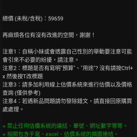
總價 (未稅/含稅)：59659

再麻煩各位有沒有改進的空間，謝謝！

注意1：自稱小妹或會透露自己性別的舉動要注意可能
會引來不必要的紛擾，請注意。

注意2：標題是否有寫明"預算"、"用途"? 沒有請按Ctrl+
x 然後按T改標題

注意3：請多加利用線上估價系統來進行估價以及價格
查詢 (僅供參考)

注意4：若遇新品問題請勿發除錯文，請直接回原購買
處處理。

※ 禁止任何估價系統的連結、單號、網址數字等等。
※ 相關包含手寫、excel、估價系統的擷圖連結。