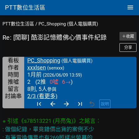
PTT
數位生活區
PTT數位生活區
/
PC_Shopping (個人電腦購買)
Re: [閒聊] 酷澎記憶體佛心價事件紀錄
＋收藏
分享
看板
PC_Shopping
(個人電腦購買)
作者
xxxlsen
(senxxx)
時間
1月前
(2026/06/09 13:59)
推噓
2
(
2
推
0
噓
6
→
)
留言
8則, 5人
參與
討論串
2/3 (看更多)
說明
: 做個紀錄，畢竟錯價出貨的案例不少

: 有筆電換傳票也有269照樣出螢幕的
