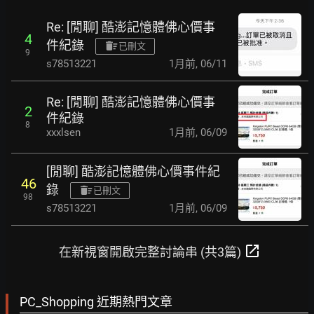
Re: [閒聊] 酷澎記憶體佛心價事
4
件紀錄
已刪文
9
s78513221
1月前
,
06/11
Re: [閒聊] 酷澎記憶體佛心價事
2
件紀錄
8
xxxlsen
1月前
,
06/09
[閒聊] 酷澎記憶體佛心價事件紀
46
錄
已刪文
98
s78513221
1月前
,
06/09
open_in_new
在新視窗開啟完整討論串 (共3篇)
PC_Shopping 近期熱門文章