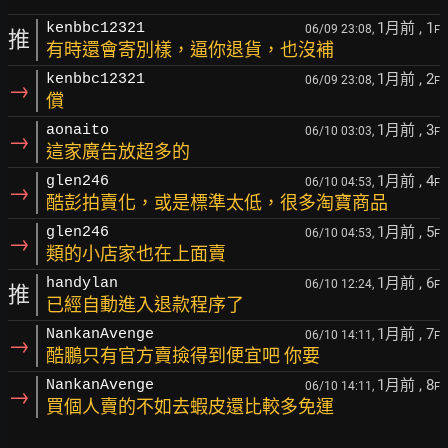
1月前
, 1
kenbbc12321
06/09 23:08,
F
推
有時還會寄別樣，逼你退貨，也沒補
1月前
, 2
kenbbc12321
06/09 23:08,
F
→
償
1月前
, 3
aonaito
06/10 03:03,
F
→
這家廣告放超多的
1月前
, 4
glen246
06/10 04:53,
F
→
酷彭拍賣化，或是標準太低，很多淘寶商品
1月前
, 5
glen246
06/10 04:53,
F
→
類的小店家也在上面賣
1月前
, 6
handylan
06/10 12:24,
F
推
已經自動進入退款程序了
1月前
, 7
NankanAvenge
06/10 14:11,
F
→
酷鵬只有官方賣撿得到便宜吧 你要
1月前
, 8
NankanAvenge
06/10 14:11,
F
→
買個人賣的不如去蝦皮還比較多免運