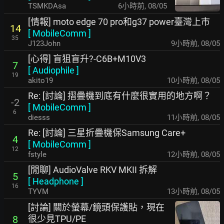
TSMKDAsa
6小時前
,
08/05
[情報] moto edge 70 pro和g37 power臺灣上市
14
[
MobileComm
]
35
J123John
9小時前
,
08/05
[心得] 盲狙盲升?-C6B+M10V3
7
[
Audiophile
]
19
akito19
10小時前
,
08/05
Re: [討論] 摺疊機到底有什麼很實用的地方啊？
-2
[
MobileComm
]
6
diesss
11小時前
,
08/05
Re: [討論] 三星折疊機保Samsung Care+
4
[
MobileComm
]
12
fstyle
12小時前
,
08/05
[閒聊] AudioValve RKV MKII 拆解
5
[
Headphone
]
16
TYVM
13小時前
,
08/05
[討論] 關於螢幕/鏡頭保護貼，現在
很少見TPU/PE
8