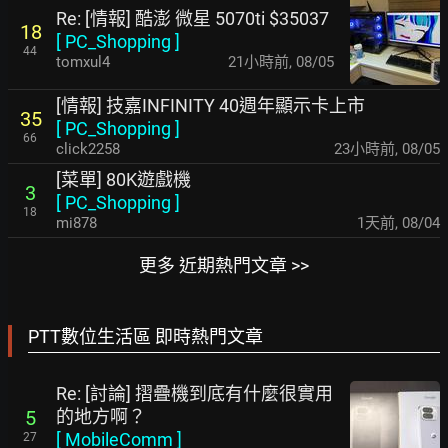
Re: [情報] 酷澎 微星 5070ti $35037
18
[
PC_Shopping
]
44
tomxul4
21小時前
,
08/05
[情報] 技嘉INFINITY 40週年顯示卡上市
35
[
PC_Shopping
]
66
click2258
23小時前
,
08/05
[菜單] 80K遊戲機
3
[
PC_Shopping
]
18
mi878
1天前
,
08/04
更多 近期熱門文章 >>
PTT數位生活區 即時熱門文章
Re: [討論] 摺疊機到底有什麼很實用
的地方啊？
5
[
MobileComm
]
27