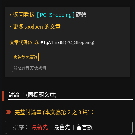
‣
返回看板
[
PC_Shopping
]
硬體
‣
更多 xxxlsen 的文章
文章代碼(AID):
#1gA1mat8
(PC_Shopping)
更多分享選項
關閉廣告 方便截圖
討論串 (同標題文章)
完整討論串
(本文為第 2 之 3 篇)：
排序：
最新先
|
最舊先
|
留言數