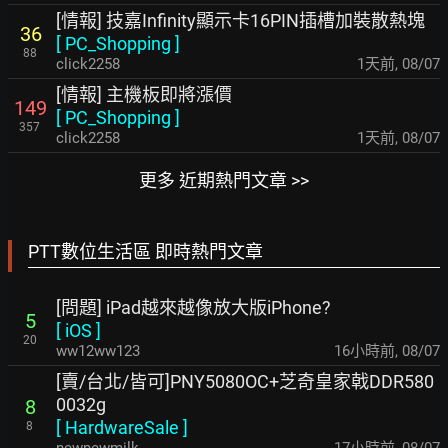
[情報] 技嘉Infinity顯示卡16PIN插槽加裝散熱塊
36
[
PC_Shopping
]
88
click2258
1天前
,
08/07
[情報] 主機板即將漲價
149
[
PC_Shopping
]
357
click2258
1天前
,
08/07
更多 近期熱門文章 >>
PTT數位生活區 即時熱門文章
[問題] iPad越來越像放大版iPhone?
5
[
iOS
]
20
ww12ww123
16小時前
,
08/07
[賣/台北/皆可]PNY5080OC+芝奇皇家戟DDR580
0032g
8
[
HardwareSale
]
8