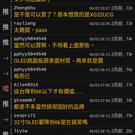
2月前
, 12
ZhengShu
06/02 03:07,
F
推
是不是可以買了？原本想買的是XG32UCG
2月前
, 13
rayliang
06/02 03:39,
F
推
太鏡面，pass
2月前
, 14
pphyy5844548
06/02 06:15,
F
推
當然可以買啊，不用看上面那些。
2月前
, 15
pphyy5844548
06/02 06:15,
F
→
OLED挑面板跟表面材質，再來就是價
2月前
, 16
pphyy5844548
06/02 06:15,
F
→
格而已
2月前
, 17
Allen0315
06/02 07:00,
F
噓
這台降到6K以下才有價值......
2月前
, 18
gtoamdk7
06/02 07:44,
F
推
都差不多當然挑保固好的品牌
2月前
, 19
zespri71
06/02 08:13,
F
→
32寸OLED要降到6k是在搞笑嗎
2月前
, 20
ltytw
06/02 08:19,
F
推