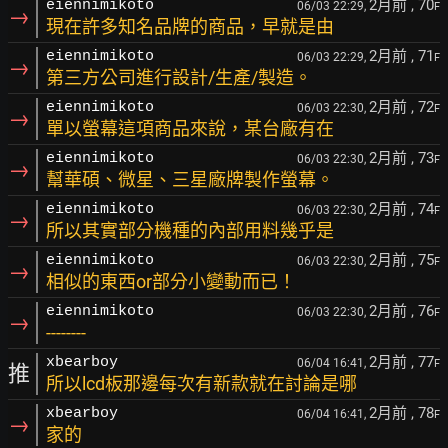
2月前
, 70
eiennimikoto
06/03 22:29,
F
→
現在許多知名品牌的商品，早就是由
2月前
, 71
eiennimikoto
06/03 22:29,
F
→
第三方公司進行設計/生產/製造。
2月前
, 72
eiennimikoto
06/03 22:30,
F
→
單以螢幕這項商品來說，某台廠有在
2月前
, 73
eiennimikoto
06/03 22:30,
F
→
幫華碩、微星、三星廠牌製作螢幕。
2月前
, 74
eiennimikoto
06/03 22:30,
F
→
所以其實部分機種的內部用料幾乎是
2月前
, 75
eiennimikoto
06/03 22:30,
F
→
相似的東西or部分小變動而已！
2月前
, 76
eiennimikoto
06/03 22:30,
F
→
--------
2月前
, 77
xbearboy
06/04 16:41,
F
推
所以lcd板那邊每次有新款就在討論是哪
2月前
, 78
xbearboy
06/04 16:41,
F
→
家的