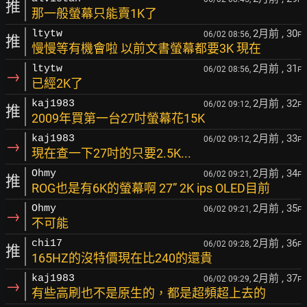
推
那一般螢幕只能賣1K了
2月前
, 30
ltytw
06/02 08:56,
F
推
慢慢等有機會啦 以前文書螢幕都要3K 現在
2月前
, 31
ltytw
06/02 08:56,
F
→
已經2K了
2月前
, 32
kaj1983
06/02 09:12,
F
推
2009年買第一台27吋螢幕花15K
2月前
, 33
kaj1983
06/02 09:12,
F
→
現在查一下27吋的只要2.5K...
2月前
, 34
Ohmy
06/02 09:21,
F
推
ROG也是有6K的螢幕啊 27” 2K ips OLED目前
2月前
, 35
Ohmy
06/02 09:21,
F
→
不可能
2月前
, 36
chi17
06/02 09:28,
F
推
165HZ的沒特價現在比240的還貴
2月前
, 37
kaj1983
06/02 09:29,
F
→
有些高刷也不是原生的，都是超頻超上去的