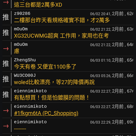
→
這三台都是2萬多XD
2月前
, 62
z90286
06/02 20:41,
F
推
二樓那台昨天看規格確實不錯，才2萬多
2月前
, 63
mOuOm
06/02 21:22,
F
推
XG32UCWMG超爽 工作用，家用也在考
2月前
, 64
mOuOm
06/02 21:22,
F
→
慮
2月前
, 65
ZhengShu
06/03 01:10,
F
推
今天有卷 又便宜1100多了
2月前
, 66
WU3CO00J
06/03 05:26,
F
推
woled比較漂亮，等27的降價再說
2月前
, 67
eiennimikoto
06/03 22:27,
F
推
有點想買！但是怕鍍膜的問題！
2月前
, 68
eiennimikoto
06/03 22:27,
F
→
#1fkgm6tA (PC_Shopping)
2月前
, 69
eiennimikoto
06/03 22:29,
F
→
--------