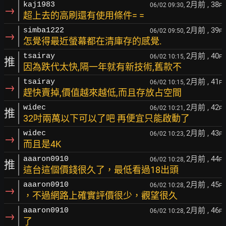
2月前
, 38
kaj1983
06/02 09:30,
F
→
超上去的高刷還有使用條件= =
2月前
, 39
simba1222
06/02 09:50,
F
→
怎覺得最近螢幕都在清庫存的感覺.
2月前
, 40
tsairay
06/02 10:15,
F
推
因為跌代太快,隔一年就有新技術,舊款不
2月前
, 41
tsairay
06/02 10:15,
F
→
趕快賣掉,價值越來越低,而且存放占空間
2月前
, 42
widec
06/02 10:21,
F
推
32吋兩萬以下可以了吧 再便宜只能啟動了
2月前
, 43
widec
06/02 10:23,
F
→
而且是4K
2月前
, 44
aaaron0910
06/02 10:28,
F
推
這台這個價錢很久了，最低看過18出頭
2月前
, 45
aaaron0910
06/02 10:28,
F
→
，不過網路上確實評價很少，觀望很久
2月前
, 46
aaaron0910
06/02 10:28,
F
→
了