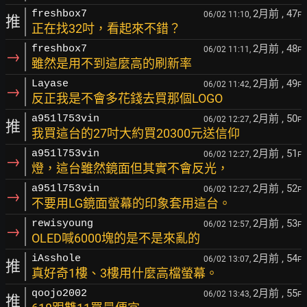
2月前
, 47
freshbox7
06/02 11:10,
F
推
正在找32吋，看起來不錯？
2月前
, 48
freshbox7
06/02 11:11,
F
→
雖然是用不到這麼高的刷新率
2月前
, 49
Layase
06/02 11:42,
F
→
反正我是不會多花錢去買那個LOGO
2月前
, 50
a951l753vin
06/02 12:27,
F
推
我買這台的27吋大約買20300元送信仰
2月前
, 51
a951l753vin
06/02 12:27,
F
→
燈，這台雖然鏡面但其實不會反光，
2月前
, 52
a951l753vin
06/02 12:27,
F
→
不要用LG鏡面螢幕的印象套用這台。
2月前
, 53
rewisyoung
06/02 12:57,
F
→
OLED喊6000塊的是不是來亂的
2月前
, 54
iAsshole
06/02 13:07,
F
推
真好奇1樓、3樓用什麼高檔螢幕。
2月前
, 55
qoojo2002
06/02 13:43,
F
推