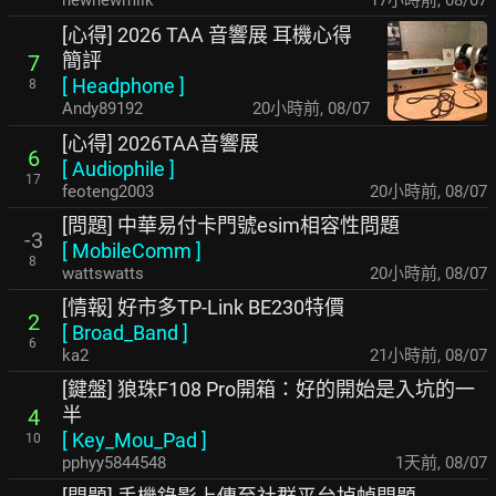
newnewmilk
17小時前
,
08/07
[心得] 2026 TAA 音響展 耳機心得
簡評
7
[
Headphone
]
8
Andy89192
20小時前
,
08/07
[心得] 2026TAA音響展
6
[
Audiophile
]
17
feoteng2003
20小時前
,
08/07
[問題] 中華易付卡門號esim相容性問題
-3
[
MobileComm
]
8
wattswatts
20小時前
,
08/07
[情報] 好市多TP-Link BE230特價
2
[
Broad_Band
]
6
ka2
21小時前
,
08/07
[鍵盤] 狼珠F108 Pro開箱：好的開始是入坑的一
半
4
[
Key_Mou_Pad
]
10
pphyy5844548
1天前
,
08/07