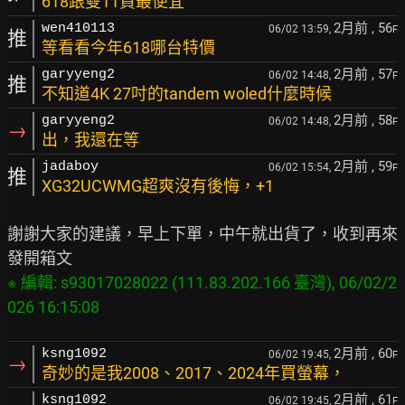
618跟雙11買最便宜
2月前
, 56
wen410113
06/02 13:59,
F
推
等看看今年618哪台特價
2月前
, 57
garyyeng2
06/02 14:48,
F
推
不知道4K 27吋的tandem woled什麼時候
2月前
, 58
garyyeng2
06/02 14:48,
F
→
出，我還在等
2月前
, 59
jadaboy
06/02 15:54,
F
推
XG32UCWMG超爽沒有後悔，+1
謝謝大家的建議，早上下單，中午就出貨了，收到再來
※ 編輯: s93017028022 (111.83.202.166 臺灣), 06/02/2
2月前
, 60
ksng1092
06/02 19:45,
F
→
奇妙的是我2008、2017、2024年買螢幕，
2月前
, 61
ksng1092
06/02 19:45,
F