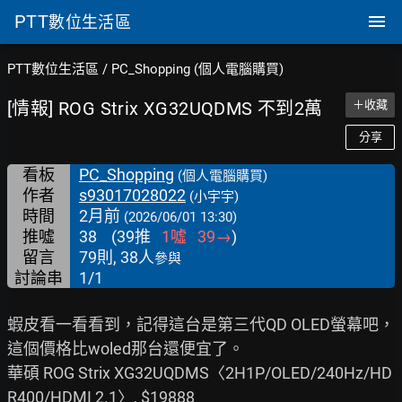
PTT
數位生活區
PTT數位生活區
/
PC_Shopping (個人電腦購買)
[情報] ROG Strix XG32UQDMS 不到2萬
＋收藏
分享
看板
PC_Shopping
(個人電腦購買)
作者
s93017028022
(小宇宇)
時間
2月前
(2026/06/01 13:30)
推噓
38
(
39
推
1
噓
39
→
)
留言
79則, 38人
參與
討論串
1/1
蝦皮看一看看到，記得這台是第三代QD OLED螢幕吧，
這個價格比woled那台還便宜了。

華碩 ROG Strix XG32UQDMS〈2H1P/OLED/240Hz/HD
R400/HDMI 2.1〉, $19888
