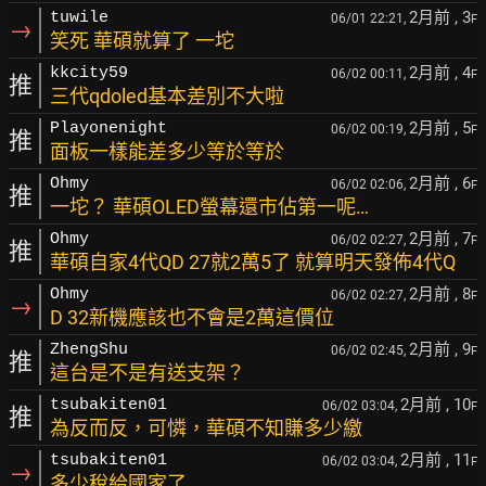
2月前
, 3
tuwile
06/01 22:21,
F
→
笑死 華碩就算了 一坨
2月前
, 4
kkcity59
06/02 00:11,
F
推
三代qdoled基本差別不大啦
2月前
, 5
Playonenight
06/02 00:19,
F
推
面板一樣能差多少等於等於
2月前
, 6
Ohmy
06/02 02:06,
F
推
一坨？ 華碩OLED螢幕還市佔第一呢…
2月前
, 7
Ohmy
06/02 02:27,
F
推
華碩自家4代QD 27就2萬5了 就算明天發佈4代Q
2月前
, 8
Ohmy
06/02 02:27,
F
→
D 32新機應該也不會是2萬這價位
2月前
, 9
ZhengShu
06/02 02:45,
F
推
這台是不是有送支架？
2月前
, 10
tsubakiten01
06/02 03:04,
F
推
為反而反，可憐，華碩不知賺多少繳
2月前
, 11
tsubakiten01
06/02 03:04,
F
→
多少稅給國家了