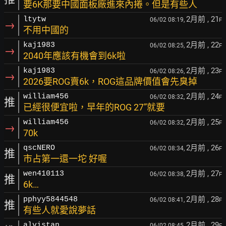
要6K那要中國面板廠進來內捲。但是有些人
2月前
, 21
ltytw
06/02 08:19,
F
→
不用中國的
2月前
, 22
kaj1983
06/02 08:25,
F
→
2040年應該有機會到6k啦
2月前
, 23
kaj1983
06/02 08:26,
F
→
2026要ROG賣6k，ROG這品牌價值會先臭掉
2月前
, 24
william456
06/02 08:32,
F
推
已經很便宜啦，早年的ROG 27”就要
2月前
, 25
william456
06/02 08:32,
F
→
70k
2月前
, 26
qscNERO
06/02 08:34,
F
推
市占第一還一坨 好喔
2月前
, 27
wen410113
06/02 08:38,
F
推
6k…
2月前
, 28
pphyy5844548
06/02 08:41,
F
推
有些人就愛說夢話
2月前
, 29
alvistan
06/02 08:45,
F