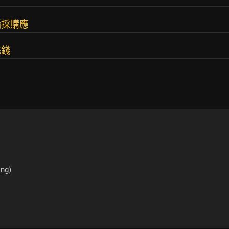
腦採購應
花錢
ng)