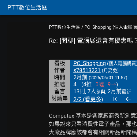
PTT
數位生活區
PTT數位生活區
/
PC_Shopping (個人電腦
Re: [閒聊] 電腦展還會有優惠嗎
看板
PC_Shopping
(個人電腦購買
作者
s78513221
(月亮兔)
時間
2月前
(2026/06/01 11:57)
推噓
4
(
4
推
0
噓
9
→
)
留言
13則, 7人
, 2月前
參與
最新
討論串
2/2 (看更多)
Computex 基本是各家廠商秀新創
如果說來只看消費性電子產品，那也不
大廠品牌應該都會有相關新品新聞稿