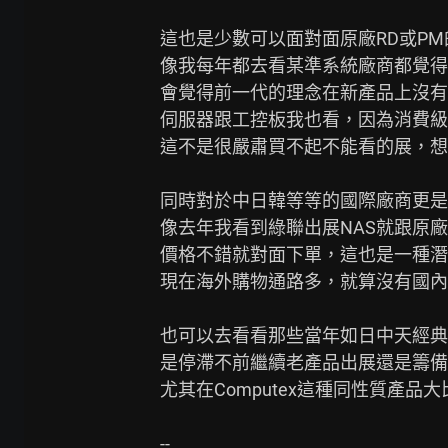
這也是少數可以面對面原廠RD或PM
像我每年都去看某準系統廠商都覺得
會覺得前一代的理念在新產品上沒有
伺服器跟工控板我也看，因為消費級
這不是很嚴肅買不起不能看的展，想
同時對於中日韓等等的國際廠商更是
像去年我看到綠聯出展NAS就跟原廠
價格不錯就對面下單，這也是一種潛
現在海外購物通路多，就算沒有國內
也可以去看看那些當年如日中天經典
是停滯不前繼續老產品出展還是籌備
尤其在Computex這種同性質產品