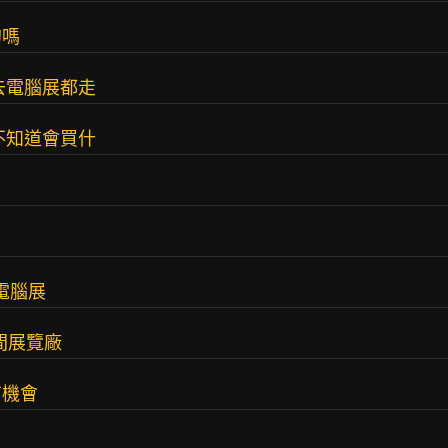
的嗎
去電腦展都走
不知道會買什
電腦展
間展覽廠
有機會