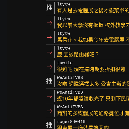
ltytw
推
有人是去電腦展之後才擬菜單
ltytw
→
我以前大學沒有摳摳 校外教學
ltytw
→
馬看花。我如果今年去電腦展 
ltytw
→
麼 因該路由器吧？
tuwile
→
很難吧 現在這時期要折扣很難
WeAntiTVBS
推
沒啦 網購選擇太多 公會主辦的
WeAntiTVBS
→
近10年都陸續收光了 只剩下民
WeAntiTVBS
→
商辦的多媒體展的通路攤位才
roger840410
推
跟車展一樣就看熱鬧的