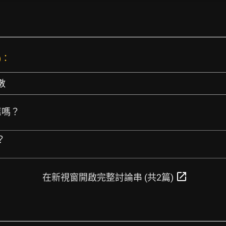
)：
數
惠嗎？
？
open_in_new
在新視窗開啟完整討論串 (共2篇)