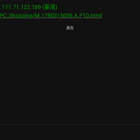
11.71.122.189 (臺灣)

s/PC_Shopping/M.1780315056.A.F1D.html
廣告