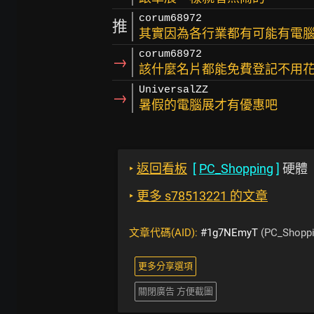
corum68972
推
其實因為各行業都有可能有電
corum68972
→
該什麼名片都能免費登記不用
UniversalZZ
→
暑假的電腦展才有優惠吧
‣
返回看板
[
PC_Shopping
]
硬體
‣
更多 s78513221 的文章
文章代碼(AID):
#1g7NEmyT
(PC_Shoppi
更多分享選項
關閉廣告 方便截圖