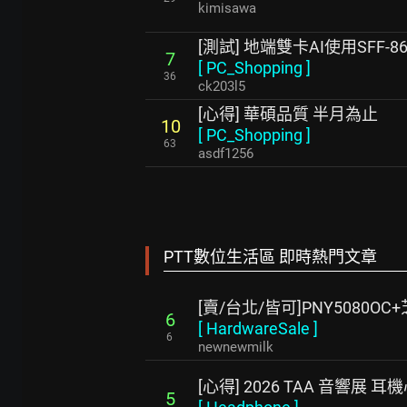
kimisawa
[測試] 地端雙卡AI使用SFF
7
[
PC_Shopping
]
36
ck203l5
[心得] 華碩品質 半月為止
10
[
PC_Shopping
]
63
asdf1256
PTT數位生活區 即時熱門文章
[賣/台北/皆可]PNY5080OC
6
[
HardwareSale
]
6
newnewmilk
[心得] 2026 TAA 音響展 
5