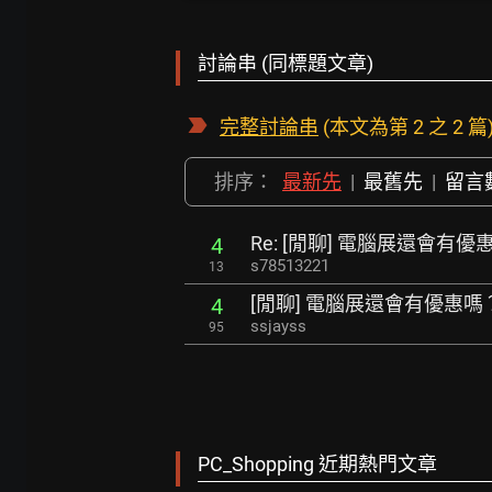
討論串 (同標題文章)
完整討論串
(本文為第 2 之 2 篇
排序：
最新先
|
最舊先
|
留言
Re: [閒聊] 電腦展還會有優
4
s78513221
13
[閒聊] 電腦展還會有優惠嗎
4
ssjayss
95
PC_Shopping 近期熱門文章