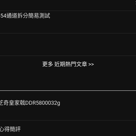
-8654通道拆分簡易測試
更多 近期熱門文章 >>
+芝奇皇家戟DDR5800032g
耳機心得簡評