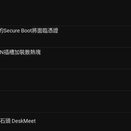
s的Secure Boot將面臨憑證
16PIN插槽加裝散熱塊
 小石頭 DeskMeet