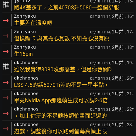
2月前
, 15
jy1112
05/18 11:11,
F
推
跑4K差多了，之前4070S升5080一整個舒服
2月前
, 16
Zenryaku
05/18 11:14,
F
→
主要差在溫度吧
2月前
, 17
Zenryaku
05/18 11:14,
F
→
但換顯卡 與其擔心瓦數 不如擔心沒有原
2月前
, 18
Zenryaku
05/18 11:14,
F
→
生16pin
2月前
, 19
dkchronos
05/18 11:21,
F
推
雖然我覺得3080沒那麼差，但是你會開D
2月前
, 20
dkchronos
05/18 11:21,
F
→
LSS 4.5的話5070Ti差的不是一星半點，
2月前
, 21
dkchronos
05/18 11:21,
F
→
畢竟Nvidia App那邊幀生成可以調2-6倍
2月前
, 22
dkchronos
05/18 11:21,
F
→
，加上你玩的不是競技類怕畫面延遲的
2月前
, 23
dkchronos
05/18 11:21,
F
→
遊戲，調整後你可以跑到螢幕高幀上限