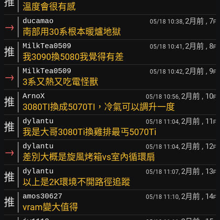
推
溫度會很有感
2月前
, 7
ducamao
05/18 10:38,
F
→
南部用30系根本暖爐地獄
2月前
, 8
MilkTea0509
05/18 10:41,
F
推
我3090換5080我覺得有差
2月前
, 9
MilkTea0509
05/18 10:42,
F
→
3系又熱又吃電怪獸
2月前
, 10
ArnoX
05/18 10:56,
F
推
3080TI換成5070TI，冷氣可以調升一度
2月前
, 11
dylantu
05/18 11:04,
F
推
我是大哥3080Ti換雞排最丐5070Ti
2月前
, 12
dylantu
05/18 11:04,
F
→
差別大概是旋風烤箱vs室內循環扇
2月前
, 13
dylantu
05/18 11:07,
F
推
以上是2K環境不開路徑追蹤
2月前
, 14
amos30627
05/18 11:10,
F
推
vram變大值得