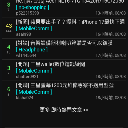
Re: [賣/台北] Acer NL16-71G 13420H/16G/2050
3
[
nb-shopping
]
7
p522315398
13小時前
,
08/08
[新聞] 蘋果要出手了？爆料：iPhone 17最快下週
43
[
MobileComm
]
144
asahi98
16小時前
,
08/08
[討論] 音響設備器材喇叭箱體是否可以鍍膜
4
[
Headphone
]
13
wl1445644
17小時前
,
08/08
[問題] 三星wallet數位鑰匙疑問
3
[
MobileComm
]
7
shatter0921
18小時前
,
08/08
[閒聊] 三星螢幕1200元維修專案不適用型號
6
[
MobileComm
]
8
kisha024
18小時前
,
08/08
更多 即時熱門文章 >>