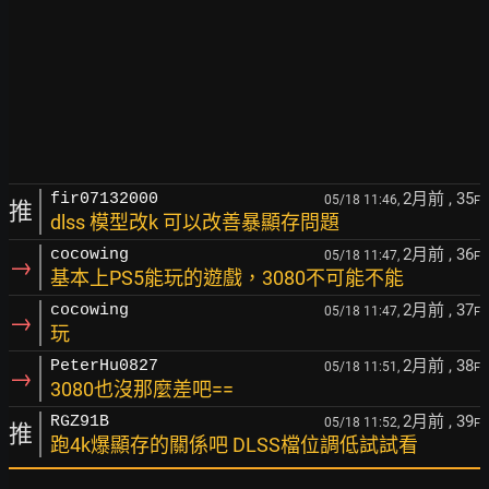
2月前
, 35
fir07132000
05/18 11:46,
F
推
dlss 模型改k 可以改善暴顯存問題
2月前
, 36
cocowing
05/18 11:47,
F
→
基本上PS5能玩的遊戲，3080不可能不能
2月前
, 37
cocowing
05/18 11:47,
F
→
玩
2月前
, 38
PeterHu0827
05/18 11:51,
F
→
3080也沒那麼差吧==
2月前
, 39
RGZ91B
05/18 11:52,
F
推
跑4k爆顯存的關係吧 DLSS檔位調低試試看