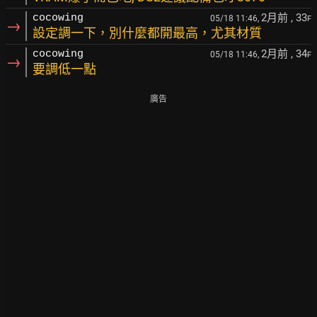
2月前
, 33
cocowing
05/18 11:46,
F
→
設定調一下，別什麼都開最高，尤其材質
2月前
, 34
cocowing
05/18 11:46,
F
→
要調低一點
廣告