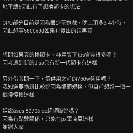
地平線6因此有了想換顯卡的想法

CPU部分目前是因為很少玩遊戲，晚上頂多3-4小時，
因此想等5800x3d如果有復出的話再買

想問如果真的換顯卡，4k畫質下fps會差很多嗎？

因考慮到新的dlss只有新一代顯卡有這樣

另外借版問一下，電供用之前的750w夠用嗎？

我知道要換新比較好因為插頭規格，但目前想說一個一
個慢慢換這樣

話說asus 5070ti oc超頻版好嗎？

因為有點數關係，只能在px電商買這樣

謝謝大家
