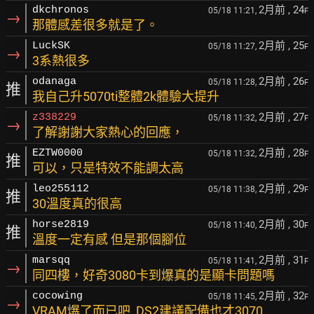
2月前
, 24
dkchronos
05/18 11:21,
F
→
那體感差很多就是了。
2月前
, 25
LuckSK
05/18 11:27,
F
→
3系熱很多
2月前
, 26
odanaga
05/18 11:28,
F
推
我自己升5070ti整體2k體驗大提升
2月前
, 27
z338229
05/18 11:32,
F
→
了解謝謝大家熱心的回應，
2月前
, 28
EZTW0000
05/18 11:32,
F
推
可以，只是特效不能調太高
2月前
, 29
leo255112
05/18 11:38,
F
推
30溫度真的很高
2月前
, 30
horse2819
05/18 11:40,
F
推
溫度一定有感 但是那個腳位
2月前
, 31
marsqq
05/18 11:41,
F
→
同四樓，好奇3080卡到爆真的是顯卡問題嗎
2月前
, 32
cocowing
05/18 11:45,
F
→
VRAM爆了而已吧, DS2建議配備也才3070