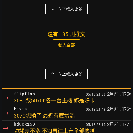
向下載入更多
還有 135 則推文
載入全部
向上載入更多
2月前
, 175
flipflap
05/18 21:38,
F
→
3080跟5070ti各一台主機 都是好卡
2月前
, 176
kisia
05/18 21:48,
F
→
3070想換了 最近有感增溫
2月前
, 177
hduek153
05/18 23:15,
F
→
功耗差不多 不如再往上升全部換掉