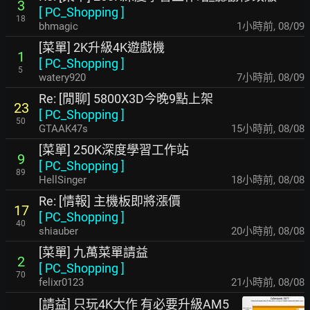
3
[
PC_Shopping
]
18
bhmagic
1小時前
,
08/09
[菜單] 2K升級4K遊戲機
1
[
PC_Shopping
]
5
watery920
7小時前
,
08/09
Re: [閒聊] 5800X3D今晚9點上架
23
[
PC_Shopping
]
50
GTAAK47s
15小時前
,
08/08
[菜單] 250K深度學習工作站
9
[
PC_Shopping
]
89
HellSinger
18小時前
,
08/08
Re: [情報] 主機板即將漲價
17
[
PC_Shopping
]
40
shiauber
20小時前
,
08/08
[菜單] 九萬菜單請益
2
[
PC_Shopping
]
70
felixr0123
21小時前
,
08/08
[請益] 只玩4K大作 有必要升級AM5