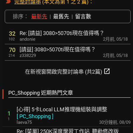
完整討論串
(本文為第 1 之 2 篇)：
排序：
最新先
|
最舊先
|
留言數
Re: [請益] 3080>5070ti現在值得嗎？
32
andonie
2月前
,
05/18
102
[請益] 3080>5070ti現在值得嗎？
70
z338229
2月前
,
05/18
214
open_in_new
在新視窗開啟完整討論串 (共2篇)
PC_Shopping 近期熱門文章
[心得] 5卡Local LLM推理機組裝與調整
1
[
PC_Shopping
]
1
laeva75
30分鐘前
,
08/09
Re: [菜單] 250K深度學習工作站_聽勸修改版