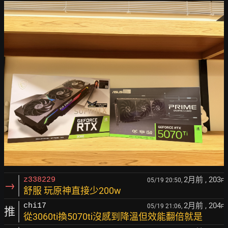
2月前
, 203
z338229
05/19 20:50,
F
→
舒服 玩原神直接少200w
2月前
, 204
chi17
05/19 21:06,
F
推
從3060ti換5070ti沒感到降溫但效能翻倍就是