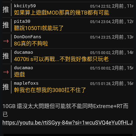
2月前
, 11
kkcity59
05/14 22:52,
F
推
如果算上遊戲MOD那真的幾TB都有可能
2月前
, 12
pita30
05/14 23:04,
F
推
聽說1050TI就能玩了
2月前
, 13
DonDonFans
05/14 23:25,
F
→
8G真的不夠啦
2月前
, 14
ducamao
05/15 00:02,
F
推
4070ti s可以再戰...不對我好像都只玩老
2月前
, 15
ducamao
05/15 00:02,
F
→
遊戲
2月前
, 16
maplefoxs
05/15 01:28,
F
推
幹我也在想我的3080扛不住了
10GB 還沒太大問題但可能就不能同時Extreme+RT而
https://youtu.be/rtiSGyy-84w?si=1wcuSVQ4eYu0fHLJ