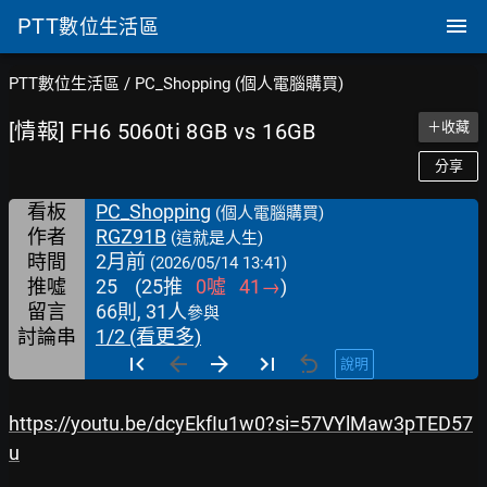
PTT
數位生活區
PTT數位生活區
/
PC_Shopping (個人電腦購買)
[情報] FH6 5060ti 8GB vs 16GB
＋收藏
分享
看板
PC_Shopping
(個人電腦購買)
作者
RGZ91B
(這就是人生)
時間
2月前
(2026/05/14 13:41)
推噓
25
(
25
推
0
噓
41
→
)
留言
66則, 31人
參與
討論串
1/2 (看更多)
說明
https://youtu.be/dcyEkfIu1w0?si=57VYlMaw3pTED57
u