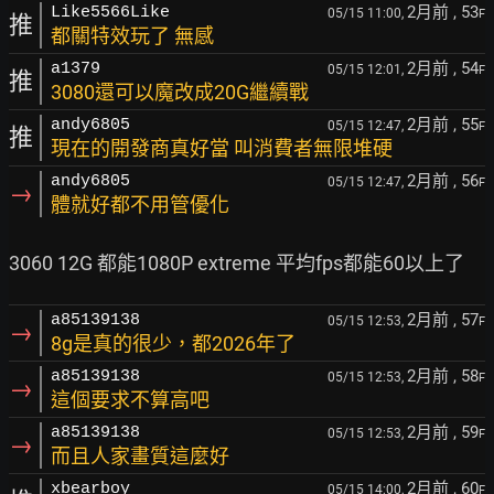
2月前
, 53
Like5566Like
05/15 11:00,
F
推
都關特效玩了 無感
2月前
, 54
a1379
05/15 12:01,
F
推
3080還可以魔改成20G繼續戰
2月前
, 55
andy6805
05/15 12:47,
F
推
現在的開發商真好當 叫消費者無限堆硬
2月前
, 56
andy6805
05/15 12:47,
F
→
體就好都不用管優化
2月前
, 57
a85139138
05/15 12:53,
F
→
8g是真的很少，都2026年了
2月前
, 58
a85139138
05/15 12:53,
F
→
這個要求不算高吧
2月前
, 59
a85139138
05/15 12:53,
F
→
而且人家畫質這麼好
2月前
, 60
xbearboy
05/15 14:00,
F