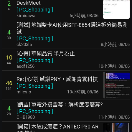
DeskMeet
2
[
PC_Shopping
]
4
kimisawa
6小時前
,
08/06
[測試] 地端雙卡AI使用SFF-8654通道拆分簡易測
試
4
[
PC_Shopping
]
30
ck203l5
8小時前
,
08/06
[心得] 華碩品質 半月為止
10
[
PC_Shopping
]
44
asdf1256
10小時前
,
08/06
Re: [心得] 感謝PNY，感謝青雲科技
46
[
PC_Shopping
]
161
mileslo
10小時前
,
08/06
[請益] 筆電外接螢幕，解析度怎麼算?
4
[
PC_Shopping
]
28
CHB1980
11小時前
,
08/06
[開箱] 木紋成癮症？ANTEC P30 AR