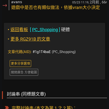
2月前
, 66
avans
05/23 11:19,
F
→
遊戲中是否也有類似做法，依據vram大小決定
‣
返回看板
[
PC_Shopping
]
硬體
‣
更多 RGZ91B 的文章
文章代碼(AID):
#1g1T4baE
(PC_Shopping)
更多分享選項
關閉廣告 方便截圖
討論串 (同標題文章)
完整討論串
(本文為第 1 之 2 篇)：