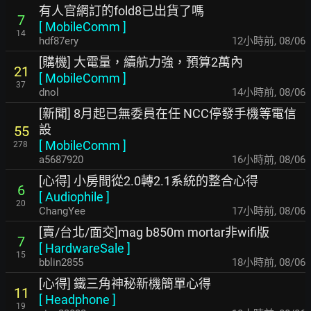
有人官網訂的fold8已出貨了嗎
7
[
MobileComm
]
14
hdf87ery
12小時前
,
08/06
[購機] 大電量，續航力強，預算2萬內
21
[
MobileComm
]
37
dnol
14小時前
,
08/06
[新聞] 8月起已無委員在任 NCC停發手機等電信
設
55
[
MobileComm
]
278
a5687920
16小時前
,
08/06
[心得] 小房間從2.0轉2.1系統的整合心得
6
[
Audiophile
]
20
ChangYee
17小時前
,
08/06
[賣/台北/面交]mag b850m mortar非wifi版
7
[
HardwareSale
]
15
bblin2855
18小時前
,
08/06
[心得] 鐵三角神秘新機簡單心得
11
[
Headphone
]
19