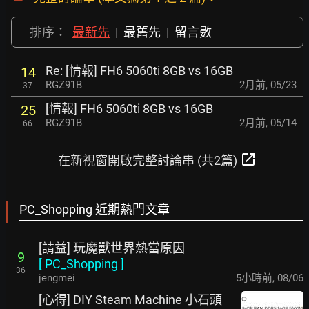
排序：
最新先
|
最舊先
|
留言數
Re: [情報] FH6 5060ti 8GB vs 16GB
14
RGZ91B
2月前
,
05/23
37
[情報] FH6 5060ti 8GB vs 16GB
25
RGZ91B
2月前
,
05/14
66
open_in_new
在新視窗開啟完整討論串 (共2篇)
PC_Shopping 近期熱門文章
[請益] 玩魔獸世界熱當原因
9
[
PC_Shopping
]
36
jengmei
5小時前
,
08/06
[心得] DIY Steam Machine 小石頭