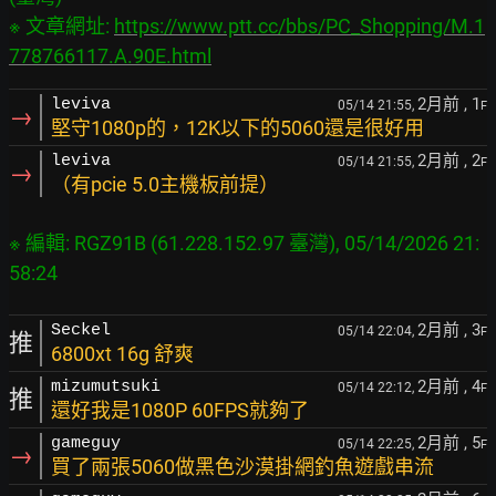
※ 文章網址: 
https://www.ptt.cc/bbs/PC_Shopping/M.1
778766117.A.90E.html
2月前
, 1
leviva
05/14 21:55,
F
→
堅守1080p的，12K以下的5060還是很好用
2月前
, 2
leviva
05/14 21:55,
F
→
（有pcie 5.0主機板前提）
※ 編輯: RGZ91B (61.228.152.97 臺灣), 05/14/2026 21:
58:24
2月前
, 3
Seckel
05/14 22:04,
F
推
6800xt 16g 舒爽
2月前
, 4
mizumutsuki
05/14 22:12,
F
推
還好我是1080P 60FPS就夠了
2月前
, 5
gameguy
05/14 22:25,
F
→
買了兩張5060做黑色沙漠掛網釣魚遊戲串流