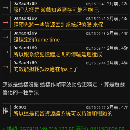
2月前
, 42
DaMaoMi69
05/15 09:43,
F
→
原理大概是 遊戲知道顯存可能不夠 已
2月前
, 43
DaMaoMi69
05/15 09:43,
F
→
經預先將一些資源丟到系統記憶體 來保
2月前
, 44
DaMaoMi69
05/15 09:43,
F
→
證穩定的frame time
2月前
, 45
DaMaoMi69
05/15 09:44,
F
→
所以跟系統記憶體之間的傳輸延遲造成
2月前
, 46
DaMaoMi69
05/15 09:44,
F
→
的效能損耗就反應在fps上了
應該是這樣沒錯 這樣作幀率波動會更穩定 ，算是遊戲
2月前
, 47
dos01
05/15 09:57,
F
推
所以這是預留資源讓系統可以持續順暢跑的
※ 編輯: RGZ91B (49.216.130.90 臺灣), 05/15/2026 09: