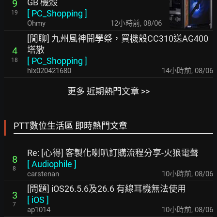
GB 機殼
9
[
PC_Shopping
]
19
Ohmy
12小時前
,
08/06
[閒聊] 九州風神開學祭，買機殼CC310送AG400
塔散
4
[
PC_Shopping
]
18
hix020421680
14小時前
,
08/06
更多 近期熱門文章 >>
PTT數位生活區 即時熱門文章
Re: [心得] 客製化喇叭訂購流程分享-火狼電聲
8
[
Audiophile
]
8
carstenan
10小時前
,
08/06
[問題] iOS26.5.6及26.6 有線耳機無法使用
3
[
iOS
]
7
ap1014
10小時前
,
08/06