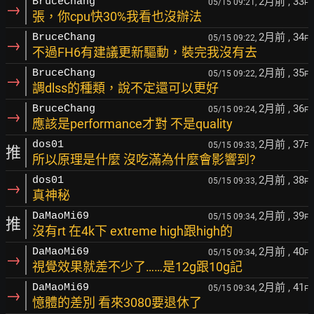
2月前
, 33
BruceChang
05/15 09:21,
F
→
張，你cpu快30%我看也沒辦法
2月前
, 34
BruceChang
05/15 09:22,
F
→
不過FH6有建議更新驅動，裝完我沒有去
2月前
, 35
BruceChang
05/15 09:22,
F
→
調dlss的種類，說不定還可以更好
2月前
, 36
BruceChang
05/15 09:24,
F
→
應該是performance才對 不是quality
2月前
, 37
dos01
05/15 09:33,
F
推
所以原理是什麼 沒吃滿為什麼會影響到?
2月前
, 38
dos01
05/15 09:33,
F
→
真神秘
2月前
, 39
DaMaoMi69
05/15 09:34,
F
推
沒有rt 在4k下 extreme high跟high的
2月前
, 40
DaMaoMi69
05/15 09:34,
F
→
視覺效果就差不少了……是12g跟10g記
2月前
, 41
DaMaoMi69
05/15 09:34,
F
→
憶體的差別 看來3080要退休了