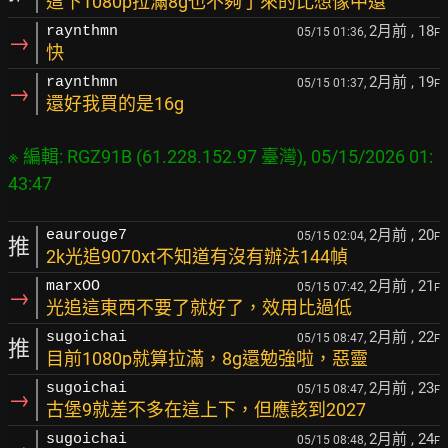
這下1080p拉滿8g也不夠了來的比想像中還
2月前
, 18
raynthmn
05/15 01:36,
F
→
快
2月前
, 19
raynthmn
05/15 01:37,
F
→
還好我買的是16g
※ 編輯: RGZ91B (61.228.152.97 臺灣), 05/15/2026 01:
43:47
2月前
, 20
eaurouge7
05/15 02:04,
F
推
2k光追9070xt不知道有沒有辦法144幀
2月前
, 21
marxOO
05/15 07:42,
F
→
光追這東西不要了就好了，效用比過低
2月前
, 22
sugoichai
05/15 08:47,
F
推
目前1080p就算拉滿，8g還勉強啦，惡靈
2月前
, 23
sugoichai
05/15 08:47,
F
→
古堡9就差不多在這上下，但應該到2027
2月前
, 24
sugoichai
05/15 08:48,
F