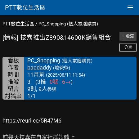
PTT
數位生活區
PTT數位生活區
/
PC_Shopping (個人電腦購買)
[情報] 技嘉推出Z890&14600K銷售組合
＋收藏
分享
看板
PC_Shopping
(個人電腦購買)
作者
baddaddy
(壞爸爸)
時間
11月前
(2025/08/11 11:54)
推噓
3
(
3
推
0
噓
6
→
)
留言
9則, 9人
參與
討論串
1/1
https://reurl.cc/5R47M6
前幾天技嘉在自家社群媒體上
