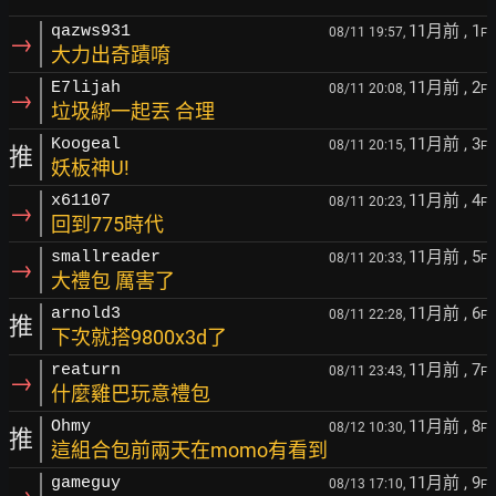
11月前
, 1
qazws931
08/11 19:57,
F
→
大力出奇蹟唷
11月前
, 2
E7lijah
08/11 20:08,
F
→
垃圾綁一起丟 合理
11月前
, 3
Koogeal
08/11 20:15,
F
推
妖板神U!
11月前
, 4
x61107
08/11 20:23,
F
→
回到775時代
11月前
, 5
smallreader
08/11 20:33,
F
→
大禮包 厲害了
11月前
, 6
arnold3
08/11 22:28,
F
推
下次就搭9800x3d了
11月前
, 7
reaturn
08/11 23:43,
F
→
什麼雞巴玩意禮包
11月前
, 8
Ohmy
08/12 10:30,
F
推
這組合包前兩天在momo有看到
11月前
, 9
gameguy
08/13 17:10,
F
→