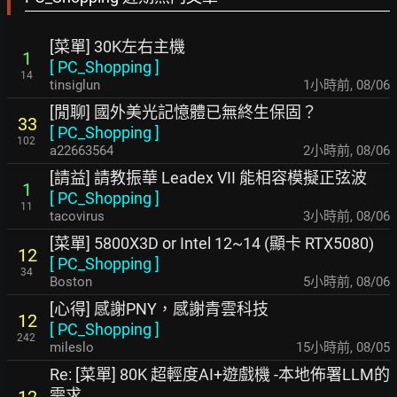
[菜單] 30K左右主機
1
[
PC_Shopping
]
14
tinsiglun
1小時前
,
08/06
[閒聊] 國外美光記憶體已無終生保固？
33
[
PC_Shopping
]
102
a22663564
2小時前
,
08/06
[請益] 請教振華 Leadex VII 能相容模擬正弦波
1
[
PC_Shopping
]
11
tacovirus
3小時前
,
08/06
[菜單] 5800X3D or Intel 12~14 (顯卡 RTX5080)
12
[
PC_Shopping
]
34
Boston
5小時前
,
08/06
[心得] 感謝PNY，感謝青雲科技
12
[
PC_Shopping
]
242
mileslo
15小時前
,
08/05
Re: [菜單] 80K 超輕度AI+遊戲機 -本地佈署LLM的
需求
12