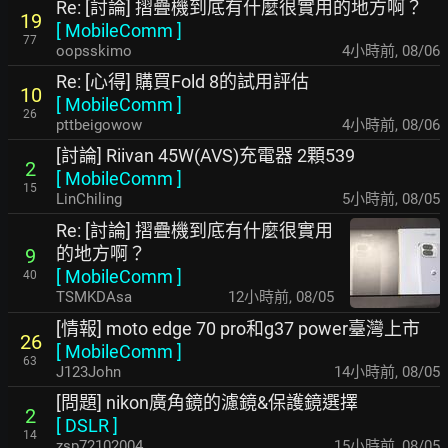
Re: [討論] 摺疊機到底有什麼很實用的地方啊？
19
[
MobileComm
]
77
oopsskimo
4小時前
,
08/06
Re: [心得] 購買Fold 8的試用評估
10
[
MobileComm
]
26
pttbeigowow
4小時前
,
08/06
[討論] Riivan 45W(AVS)充電器 2顆539
2
[
MobileComm
]
15
LinChiling
5小時前
,
08/05
Re: [討論] 摺疊機到底有什麼很實用
的地方啊？
9
[
MobileComm
]
40
TSMKDAsa
12小時前
,
08/05
[情報] moto edge 70 pro和g37 power臺灣上市
26
[
MobileComm
]
63
J123John
14小時前
,
08/05
[問題] nikon廣角鏡的濾鏡&保護鏡選擇
2
[
DSLR
]
14
zsp72102004
15小時前
,
08/05