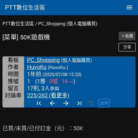
PTT
數位生活區
PTT數位生活區
/
PC_Shopping (個人電腦購買)
[菜單] 50K遊戲機
＋收藏
分享
看板
PC_Shopping
(個人電腦購買)
作者
HuvoKu
(HuvoKu.)
時間
1年前
(2025/07/08 15:20)
推噓
1
(
1
推
0
噓
16
→
)
留言
17則, 3人
參與
討論串
225/262 (看更多)
說明
已買/未買/已付訂金（元）：50K
