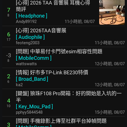
[心得] 2026 TAA 音響展 耳機心得
簡評
7
[
Headphone
]
8
Andy89192
11小時前
,
08/07
[心得] 2026TAA音響展
6
[
Audiophile
]
17
feoteng2003
11小時前
,
08/07
[問題] 中華易付卡門號esim相容性問題
-3
[
MobileComm
]
8
wattswatts
12小時前
,
08/07
[情報] 好市多TP-Link BE230特價
2
[
Broad_Band
]
6
ka2
12小時前
,
08/07
[鍵盤] 狼珠F108 Pro開箱：好的開始是入坑的一
半
4
[
Key_Mou_Pad
]
10
pphyy5844548
15小時前
,
08/07
[問題] 手機錄影上傳至社群平台掉幀問題
3