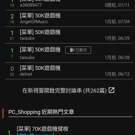
a36089477
3周前
,
07/11
10
[菜單] 50K遊戲機
2
AngelOfMusic
1月前
,
07/04
18
[菜單] 50K遊戲機
1
taisuke
1月前
,
06/29
21
[菜單] 50K遊戲機
1
已刪文
7
taisuke
1月前
,
06/28
[菜單] 50K遊戲機
0
delnet
1月前
,
06/12
22
open_in_new
在新視窗開啟完整討論串 (共262篇)
PC_Shopping 近期熱門文章
[菜單] 70K遊戲機健檢
1