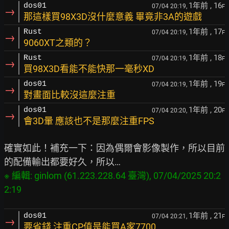
1年前
, 16
dos01
07/04 20:19,
F
→
那這樣買98X3D沒什麼意義 畢竟非3A的遊戲
1年前
, 17
Rust
07/04 20:19,
F
→
9060XT之類的？
1年前
, 18
Rust
07/04 20:19,
F
→
買98X3D看能不能快那一毫秒XD
1年前
, 19
dos01
07/04 20:19,
F
→
對畫面比較沒這麼注重
1年前
, 20
dos01
07/04 20:20,
F
→
會3D暈 應該也不是那麼注重FPS
確實如此！補充一下：因為偶爾會影像製作，所以目前
※ 編輯: ginlom (61.223.228.64 臺灣), 07/04/2025 20:2
1年前
, 21
dos01
07/04 20:21,
F
→
要省錢 注重CP值是能買A家7700