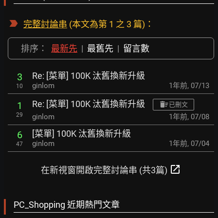
完整討論串
(本文為第 1 之 3 篇)：
排序：
最新先
|
最舊先
|
留言數
Re: [菜單] 100K 汰舊換新升級
3
ginlom
1年前
,
07/13
10
Re: [菜單] 100K 汰舊換新升級
1
已刪文
29
ginlom
1年前
,
07/08
[菜單] 100K 汰舊換新升級
6
ginlom
1年前
,
07/04
47
open_in_new
在新視窗開啟完整討論串 (共3篇)
PC_Shopping 近期熱門文章