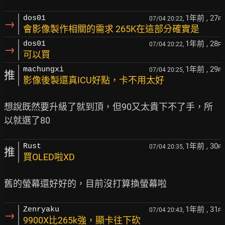
1年前
, 27
dos01
07/04 20:22,
F
→
會影像製作相關的需求 265K在這部分確實是
1年前
, 28
dos01
07/04 20:22,
F
→
可以買
1年前
, 29
machungxi
07/04 20:25,
F
推
影像後製還真ICU好點，卡不用太好
想說既然要升級了就到頂，但90又太貴下不了手，所
1年前
, 30
Rust
07/04 20:35,
F
推
買OLED啦XD
1年前
, 31
Zenryaku
07/04 20:43,
F
→
9900X比265k強，顯卡往下砍