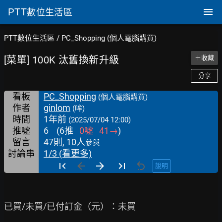
PTT
數位生活區
PTT數位生活區
/
PC_Shopping (個人電腦購買)
[菜單] 100K 汰舊換新升級
＋收藏
分享
看板
PC_Shopping
(個人電腦購買)
作者
ginlom
(哞)
時間
1年前
(2025/07/04 12:00)
推噓
6
(
6
推
0
噓
41
→
)
留言
47則, 10人
參與
討論串
1/3 (看更多)
說明
已買/未買/已付訂金（元）：未買
