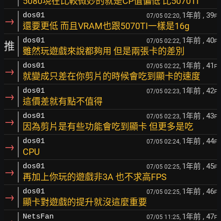
5080現在比較微妙的就是CP值偏低 比5070TI
1年前
, 39
dos01
07/05 02:20,
F
→
還要更低 而且VRAM也跟5070TI一樣是16g
1年前
, 40
dos01
07/05 02:22,
F
推
雖然玩遊戲來說都夠用 但是兩張卡的差別
1年前
, 41
dos01
07/05 02:22,
F
→
就變成只差在你剪片的時候會吃到顯卡的速度
1年前
, 42
dos01
07/05 02:23,
F
→
這價差就有點不值得
1年前
, 43
dos01
07/05 02:23,
F
→
因為剪片是有些功能會吃到顯卡 但更多是吃
1年前
, 44
dos01
07/05 02:24,
F
→
CPU
1年前
, 45
dos01
07/05 02:25,
F
→
再加上你玩的遊戲非3A 也不求高FPS
1年前
, 46
dos01
07/05 02:25,
F
→
顯卡對遊戲的提升就沒這麼重要
1年前
, 47
NetsFan
07/05 11:25,
F