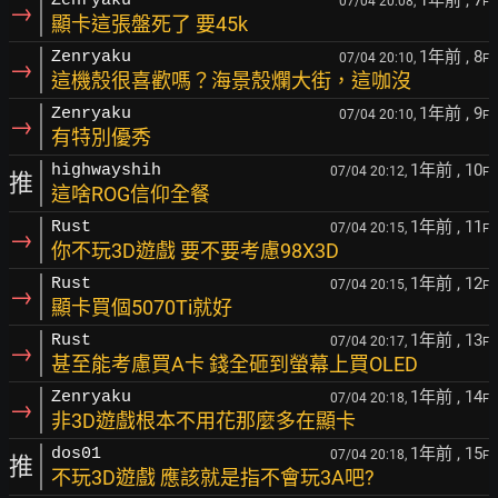
1年前
, 7
Zenryaku
07/04 20:08,
F
→
顯卡這張盤死了 要45k
1年前
, 8
Zenryaku
07/04 20:10,
F
→
這機殼很喜歡嗎？海景殼爛大街，這咖沒
1年前
, 9
Zenryaku
07/04 20:10,
F
→
有特別優秀
1年前
, 10
highwayshih
07/04 20:12,
F
推
這啥ROG信仰全餐
1年前
, 11
Rust
07/04 20:15,
F
→
你不玩3D遊戲 要不要考慮98X3D
1年前
, 12
Rust
07/04 20:15,
F
→
顯卡買個5070Ti就好
1年前
, 13
Rust
07/04 20:17,
F
→
甚至能考慮買A卡 錢全砸到螢幕上買OLED
1年前
, 14
Zenryaku
07/04 20:18,
F
→
非3D遊戲根本不用花那麼多在顯卡
1年前
, 15
dos01
07/04 20:18,
F
推
不玩3D遊戲 應該就是指不會玩3A吧?