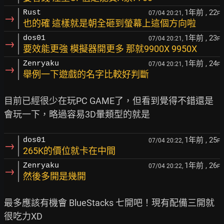
1年前
, 22
Rust
07/04 20:21,
F
→
也的確 這樣就是朝全砸到螢幕上這個方向啦
1年前
, 23
dos01
07/04 20:21,
F
→
要效能更強 模擬器開更多 那就9900X 9950X
1年前
, 24
Zenryaku
07/04 20:21,
F
→
舉例一下遊戲的名字比較好判斷
目前已經很少在玩PC GAME了，但看到覺得不錯還是
1年前
, 25
dos01
07/04 20:22,
F
→
265K的價位就卡在中間
1年前
, 26
Zenryaku
07/04 20:22,
F
→
然後多開是幾開
最多應該有機會 BlueStacks 七開吧！現有配備三開就