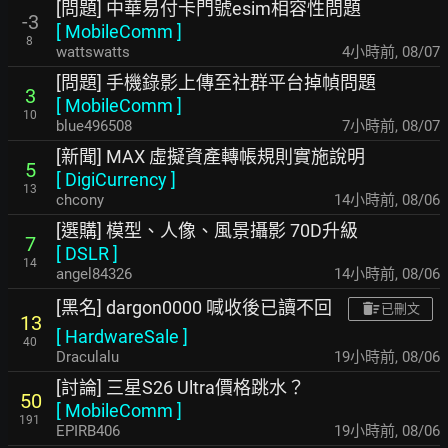
[問題] 中華易付卡門號esim相容性問題
-3
[
MobileComm
]
8
wattswatts
4小時前
,
08/07
[問題] 手機錄影上傳至社群平台掉幀問題
3
[
MobileComm
]
10
blue496508
7小時前
,
08/07
[新聞] MAX 虛擬資產轉帳規則實施說明
5
[
DigiCurrency
]
13
chcony
14小時前
,
08/06
[選購] 模型、人像、風景攝影 70D升級
7
[
DSLR
]
14
angel84326
14小時前
,
08/06
[黑名] dargon0000 喊收後已讀不回
已刪文
13
[
HardwareSale
]
40
Draculalu
19小時前
,
08/06
[討論] 三星S26 Ultra價格跳水？
50
[
MobileComm
]
191
EPIRB406
19小時前
,
08/06