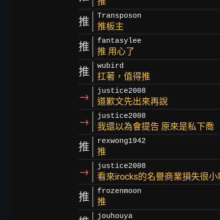
推
Transposon
推
推板主
fantasylee
推
推 用心了
wubird
推
扛著，值得推
justice2008
→
道歉文先出來再說
justice2008
→
我還以為會提告 原來是私下喬
rexwong1942
推
推
justice2008
→
看來irocks的名譽商業損失很小
frozenmoon
推
推
jouhouya