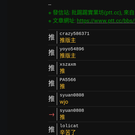
※ 發信站: 批踢踢實業坊(ptt.cc), 來自: 4
※ 文章網址: 
https://www.ptt.cc/bb
crazy586371
推
推版主
yoyo54896
推
推版主
xszaxm
推
推
PA5566
推
推
syuan0808
推
wjo
syuan0808
→
推
lolicat
推
辛苦了