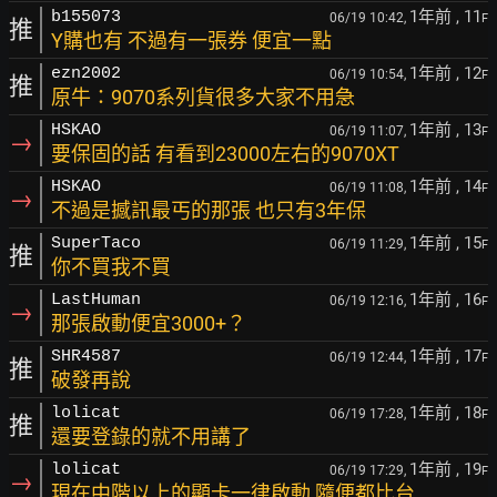
1年前
, 11
b155073
06/19 10:42,
F
推
Y購也有 不過有一張券 便宜一點
1年前
, 12
ezn2002
06/19 10:54,
F
推
原牛：9070系列貨很多大家不用急
1年前
, 13
HSKAO
06/19 11:07,
F
→
要保固的話 有看到23000左右的9070XT
1年前
, 14
HSKAO
06/19 11:08,
F
→
不過是撼訊最丐的那張 也只有3年保
1年前
, 15
SuperTaco
06/19 11:29,
F
推
你不買我不買
1年前
, 16
LastHuman
06/19 12:16,
F
→
那張啟動便宜3000+？
1年前
, 17
SHR4587
06/19 12:44,
F
推
破發再說
1年前
, 18
lolicat
06/19 17:28,
F
推
還要登錄的就不用講了
1年前
, 19
lolicat
06/19 17:29,
F
→
現在中階以上的顯卡一律啟動 隨便都比台