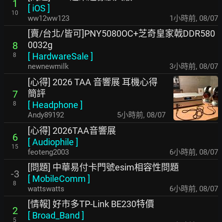
1
[
iOS
]
10
ww12ww123
1小時前
,
08/07
[賣/台北/皆可]PNY5080OC+芝奇皇家戟DDR580
0032g
8
[
HardwareSale
]
8
newnewmilk
3小時前
,
08/07
[心得] 2026 TAA 音響展 耳機心得
簡評
7
[
Headphone
]
8
Andy89192
5小時前
,
08/07
[心得] 2026TAA音響展
6
[
Audiophile
]
15
feoteng2003
6小時前
,
08/07
[問題] 中華易付卡門號esim相容性問題
-3
[
MobileComm
]
8
wattswatts
6小時前
,
08/07
[情報] 好市多TP-Link BE230特價
2
[
Broad_Band
]
5