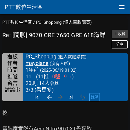
PTT
數位生活區
PTT數位生活區
/
PC_Shopping (個人電腦購買)
Re: [閒聊] 9070 GRE 7650 GRE 618海鮮
＋收藏
分享
看板
PC_Shopping
(個人電腦購買)
作者
mayolane
(沒有人啦)
時間
1年前
(2025/06/19 01:32)
推噓
11
(
11
推
0
噓
9
→
)
留言
20則, 14人
參與
討論串
3/3 (看更多)
說明
挖

電腦家竟然有Acer Nitro 9070XT丹麥欸
