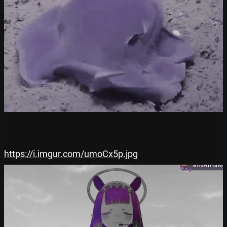
https://i.imgur.com/umoCx5p.jpg