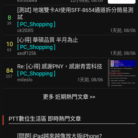
kimisawa
22小時前
,
08/06
[測試] 地端雙卡AI使用SFF-8654通道拆分簡易測
試
8
[
PC_Shopping
]
39
ck203l5
1天前
,
08/06
[心得] 華碩品質 半月為止
10
[
PC_Shopping
]
63
asdf1256
1天前
,
08/06
Re: [心得] 感謝PNY，感謝青雲科技
84
[
PC_Shopping
]
257
mileslo
1天前
,
08/06
更多 近期熱門文章 >>
PTT數位生活區 即時熱門文章
[問題] iPad越來越像放大版iPhone?