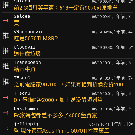
1年前
, 2
Salcea
06/19 09:41,
F
推
前2-3個月等等黨：618一定有9070xt原價單
1年前
, 3
Salcea
06/19 09:41,
F
→
買
1年前
, 4
VRadmanovic
06/19 09:46,
F
推
哇是5070TI MSRP
1年前
, 5
CloudVII
06/19 09:48,
F
推
這什麼垃圾
1年前
, 6
Transposon
06/19 10:01,
F
推
給黃牛買
1年前
, 7
TFsonG
06/19 10:01,
F
推
之前電腦家9070XT，如果有搶到折價券折200
1年前
, 8
TFsonG
06/19 10:01,
F
→
0，登錄P幣2000，加上送滑鼠頗划算
1年前
, 9
LastHuman
06/19 10:36,
F
→
Pc家每包都差不多多了4000盤買家
1年前
, 10
jeffispig
06/19 10:41,
F
→
盤 現在德亞Asus Prime 5070TI才兩萬五