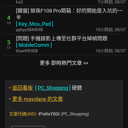
ka2
7小時前
,
08/07
[鍵盤] 狼珠F108 Pro開箱：好的開始是入坑的一
半
4
[
Key_Mou_Pad
]
10
pphyy5844548
10小時前
,
08/07
[問題] 手機錄影上傳至社群平台掉幀問題
3
[
MobileComm
]
13
blue496508
10小時前
,
08/07
更多 即時熱門文章 >>
‣
返回看板
[
PC_Shopping
]
硬體
‣
更多 mayolane 的文章
文章代碼(AID):
#1eKsYSGt
(PC_Shopping)