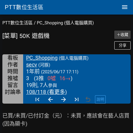
PTT
數位生活區
PTT數位生活區
/
PC_Shopping (個人電腦購買)
[菜單] 50K 遊戲機
＋收藏
分享
看板
PC_Shopping
(個人電腦購買)
作者
secv
(河豚)
時間
1年前
(2025/06/17 17:11)
推噓
3
(
3
推
0
噓
16
→
)
留言
19則, 7人
參與
討論串
108/118 (看更多)
說明
已買/未買/已付訂金（元）：未買，應該會在藝人店買
(因為顯卡)
