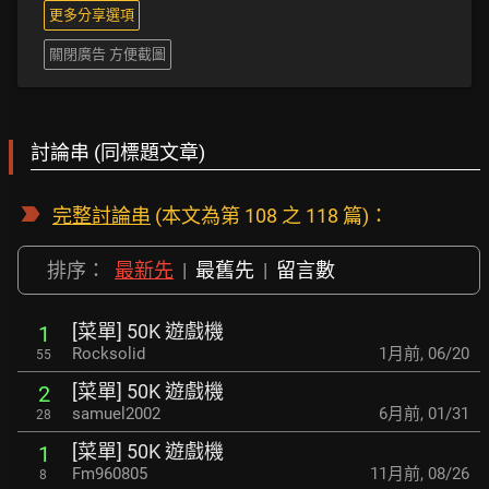
更多分享選項
關閉廣告 方便截圖
討論串 (同標題文章)
完整討論串
(本文為第 108 之 118 篇)：
排序：
最新先
|
最舊先
|
留言數
[菜單] 50K 遊戲機
1
Rocksolid
1月前
,
06/20
55
[菜單] 50K 遊戲機
2
samuel2002
6月前
,
01/31
28
[菜單] 50K 遊戲機
1
Fm960805
11月前
,
08/26
8