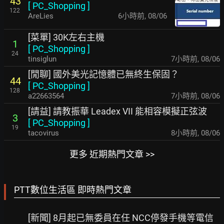
43
[
PC_Shopping
]
122
AreLies
6小時前
,
08/06
[菜單] 30K左右主機
1
[
PC_Shopping
]
24
tinsiglun
7小時前
,
08/06
[閒聊] 國外美光記憶體已無終生保固？
44
[
PC_Shopping
]
128
a22663564
7小時前
,
08/06
[請益] 請教振華 Leadex VII 能相容模擬正弦波
3
[
PC_Shopping
]
19
tacovirus
8小時前
,
08/06
更多 近期熱門文章 >>
PTT數位生活區 即時熱門文章
[新聞] 8月起已無委員在任 NCC停發手機等電信