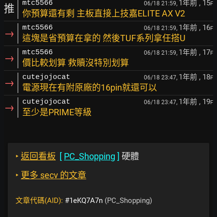
1年前
, 15
mtc5566
06/18 21:59,
F
推
你預算還有剩 主板直接上技嘉ELITE AX V2
1年前
, 16
mtc5566
06/18 21:59,
F
→
這塊是省預算在拿的 然後TUF系列拿任搭U
1年前
, 17
mtc5566
06/18 21:59,
F
→
價比較划算 救贖沒特別划算
1年前
, 18
cutejojocat
06/18 23:47,
F
→
電源現在有附原廠的16pin就還可以
1年前
, 19
cutejojocat
06/18 23:47,
F
→
至少是PRIME等級
‣
返回看板
[
PC_Shopping
]
硬體
‣
更多 secv 的文章
文章代碼(AID):
#1eKQ7A7n
(PC_Shopping)