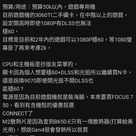
預算/用途：預算50k以內，遊戲專用機

目前遊戲機的3060TI二手礦卡，在中階以上的遊戲，
設定開高時即使1080P有DLSS也無法

穩60，

目標是目前和2年內的遊戲可以1080P穩60，等1080螢
幕掛了再來考慮2k，

CPU和主機板是抄版友菜單的，

顯卡因為個人想要穩60+DLSS和光追所以繼續買N卡，
還是說換9070即使開光追不開DLSS也

能穩60 ?

電源是因為目前遊戲機就是裝海韻，本來要買FOCUS 7
50，看到有含機殼的優惠就選

CONNECT了

M2散熱片是因為查到B650-E只有一塊散熱器(打算給美
光用)，想說Gen4很會發熱所以就買
