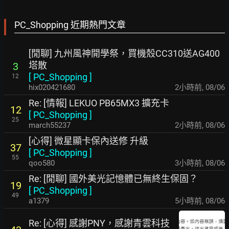
PC_Shopping 近期熱門文章
[閒聊] 九州風神開學祭，買機殼CC310送AG400
塔散
3
[
PC_Shopping
]
12
hix020421680
2小時前
,
08/06
Re: [情報] LEKUO PB65MX3 擴充卡
12
[
PC_Shopping
]
25
march55237
2小時前
,
08/06
[心得] 微星顯卡保內送修 升級
37
[
PC_Shopping
]
55
qoo580
3小時前
,
08/06
Re: [閒聊] 國外美光記憶體已無終生保固？
19
[
PC_Shopping
]
49
a1379
5小時前
,
08/06
Re: [心得] 感謝PNY，感謝青雲科技