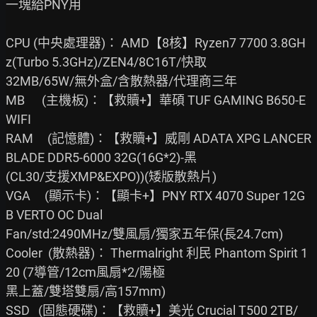
一塊給PNY用

CPU (中央處理器)： AMD【8核】Ryzen7 7700 3.8GH
z(Turbo 5.3GHz)/ZEN4/8C16T/快取

32MB/65W/無外盒/含散熱器/代理商三年

MB      (主機板)：【救贖+】華碩 TUF GAMING B650-E 
WIFI

RAM     (記憶體)：【救贖+】威剛 ADATA XPG LANCER 
BLADE DDR5-6000 32G(16G*2)-黑

(CL30/支援XMP&EXPO))(矮版散熱片)

VGA     (顯示卡)：【顯卡+】PNY RTX 4070 Super 12G
B VERTO OC Dual

Fan/std:2490MHz/雙風扇/獨家五年保(長24.7cm)

Cooler  (散熱器)： Thermalright 利民 Phantom Spirit 1
20 (7導管/12cm風扇*2/陽極

黑上蓋/雙塔雙扇/高157mm)

SSD   (固態硬碟)：【救贖+】美光 Crucial T500 2TB/