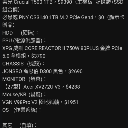
美光 Crucial T500 1TB，$9390（主機板+記憶體+SSD
組合價）

必恩威 PNY CS3140 1TB M.2 PCle Gen4，$0（顯示卡
贈品）

HDD       (硬碟)：

PSU (電源供應器)：

XPG 威剛 CORE REACTOR II 750W 80PLUS 金牌 PCIe 
5.0 全模組，$3790

CHASSIS   (機殼)：

JONSBO 喬思伯 D300 黑色，$2690

MONITOR   (螢幕)：

【27型】Acer XV272U V3，$4288

Mouse/KB  (鼠鍵)：

VGN V98Pro V2 極地狐軸，$1951

OS    (作業系統)：

其它      (自填)：
