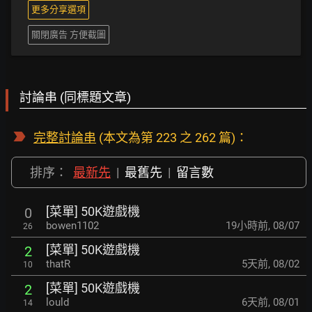
更多分享選項
關閉廣告 方便截圖
討論串 (同標題文章)
完整討論串
(本文為第 223 之 262 篇)：
排序：
最新先
|
最舊先
|
留言數
[菜單] 50K遊戲機
0
bowen1102
19小時前
,
08/07
26
[菜單] 50K遊戲機
2
thatR
5天前
,
08/02
10
[菜單] 50K遊戲機
2
lould
6天前
,
08/01
14