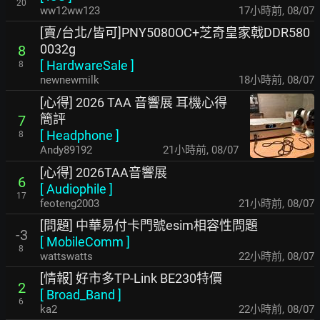
20
ww12ww123
17小時前
,
08/07
[賣/台北/皆可]PNY5080OC+芝奇皇家戟DDR580
0032g
8
[
HardwareSale
]
8
newnewmilk
18小時前
,
08/07
[心得] 2026 TAA 音響展 耳機心得
簡評
7
[
Headphone
]
8
Andy89192
21小時前
,
08/07
[心得] 2026TAA音響展
6
[
Audiophile
]
17
feoteng2003
21小時前
,
08/07
[問題] 中華易付卡門號esim相容性問題
-3
[
MobileComm
]
8
wattswatts
22小時前
,
08/07
[情報] 好市多TP-Link BE230特價
2
[
Broad_Band
]
6
ka2
22小時前
,
08/07