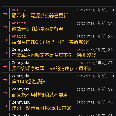
1年前
, 33
Antitz
05/29 17:39,
F
→
顯示卡、電源供應器已更新
1年前
, 34
Antitz
05/29 17:39,
F
→
散熱器保險起見還是留著
1年前
, 35
Antitz
05/29 17:46,
F
→
請問目前都OK了嗎？（除了美觀部分）
1年前
, 36
Zenryaku
05/29 17:52,
F
→
不要拿這包啦又不是預算不夠，除非沒錢
1年前
, 37
Zenryaku
05/29 17:53,
F
→
我不會想拿這顆TierB的清庫存，還不如
1年前
, 38
Zenryaku
05/29 17:53,
F
→
拿3140當遊戲碟
1年前
, 39
Zenryaku
05/29 17:53,
F
→
而且能不用轉接線就不要用
1年前
, 40
Zenryaku
05/29 17:54,
F
→
還剩一點預算可以cpu換7700
1年前
, 41
Zenryaku