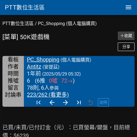
PTT
數位生活區
PTT數位生活區
/
PC_Shopping (個人電腦購買)
[菜單] 50K遊戲機
＋收藏
分享
看板
PC_Shopping
(個人電腦購買)
作者
Antitz
(安提茲)
時間
1年前
(2025/05/29 05:32)
推噓
6
(
6
推
0
噓
72
→
)
留言
78則, 6人
參與
討論串
223/262 (看更多)
說明
已買/未買/已付訂金（元）：已買螢幕/鍵盤，目前總
價：$6239
