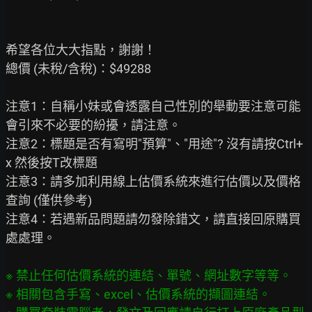
希望各位大大指點，謝謝！

總價 (未稅/含稅)：$49288

注意1：自稱小妹或會透露自己性別的舉動要注意可能
會引來不必要的紛擾，請注意。

注意2：標題是否有寫明"預算"、"用途"? 沒有請按Ctrl+
x 然後按T改標題

注意3：請多加利用線上估價系統來進行估價以及價格
查詢 (僅供參考)

注意4：若遇新品問題請勿發除錯文，請直接回原購買
處處理。

※ 禁止任何估價系統的連結、單號、網址數字等等。
※ 相關包含手寫、excel、估價系統的擷圖連結。