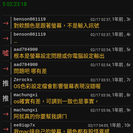
1年前
, 3
benson861119
02/17 02:37,
F
→
對欸顏色是跟著螢幕，不是輸入訊號
1年前
, 4
benson861119
02/17 02:37,
F
→
…
1年前
, 5
aad784900
02/17 02:54,
F
噓
根本是螢幕設定問題或你電腦設定輸出
1年前
, 6
aad784900
02/17 02:54,
F
→
問題吧 哪有差
1年前
, 7
Zerocks
02/17 03:51,
F
推
OS色彩設定檔會影響螢幕表現沒錯喔
1年前
, 8
machungxi
02/17 03:56,
F
推
os確實有差，可調到一致也是事實，
1年前
, 9
machungxi
02/17 03:56,
F
→
阿就真的你要幫我調ㄇ
1年前
, 10
ee8iqp7x
02/17 04:05,
F
→
我mac接自己的螢幕，顯色都有股怪異感