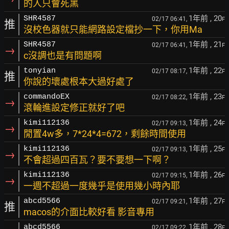
的人只會死黑
1年前
, 20
SHR4587
02/17 06:41,
F
推
沒校色器就只能網路設定檔抄一下，你用Ma
1年前
, 21
SHR4587
02/17 06:41,
F
→
c沒調也是有問題啊
1年前
, 22
tonyian
02/17 08:17,
F
推
你說的壞處根本大過好處了
1年前
, 23
commandoEX
02/17 08:22,
F
→
滾輪進設定修正就好了吧
1年前
, 24
kimi112136
02/17 09:13,
F
→
閒置4w多，7*24*4=672，剩餘時間使用
1年前
, 25
kimi112136
02/17 09:13,
F
→
不會超過四百瓦？要不要想一下啊？
1年前
, 26
kimi112136
02/17 09:15,
F
→
一週不超過一度幾乎是使用幾小時內耶
1年前
, 27
abcd5566
02/17 09:21,
F
推
macos的介面比較好看 影音專用
1年前
, 28
abcd5566
02/17 09:22,
F