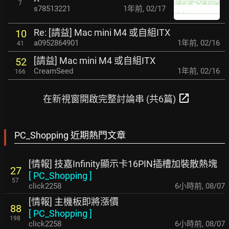
7
s78513221
1年前
,
02/17
Re: [請益] Mac mini M4 或自組ITX
10
a0952864901
1年前
,
02/16
41
[請益] Mac mini M4 或自組ITX
52
CreamSeed
1年前
,
02/16
166
open_in_new
在新視窗開啟完整討論串 (共6篇)
PC_Shopping 近期熱門文章
[情報] 技嘉Infinity顯示卡16PIN插槽加裝散熱塊
27
[
PC_Shopping
]
57
click2258
6小時前
,
08/07
[情報] 主機板即將漲價
88
[
PC_Shopping
]
198
click2258
6小時前
,
08/07