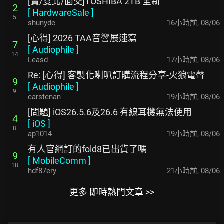
[賣/雙北/面交]TOSHIBA 2TB 全新
2
[
HardwareSale
]
5
shunyde
16小時前
,
08/06
[心得] 2026 TAA音響展速寫
7
[
Audiophile
]
14
Leasd
17小時前
,
08/06
Re: [心得] 客製化喇叭訂購流程分享-火狼電聲
9
[
Audiophile
]
9
carstenan
19小時前
,
08/06
[問題] iOS26.5.6及26.6 有線耳機無法使用
4
[
iOS
]
8
ap1014
19小時前
,
08/06
有人官網訂的fold8已出貨了嗎
9
[
MobileComm
]
18
hdf87ery
21小時前
,
08/06
更多 即時熱門文章 >>