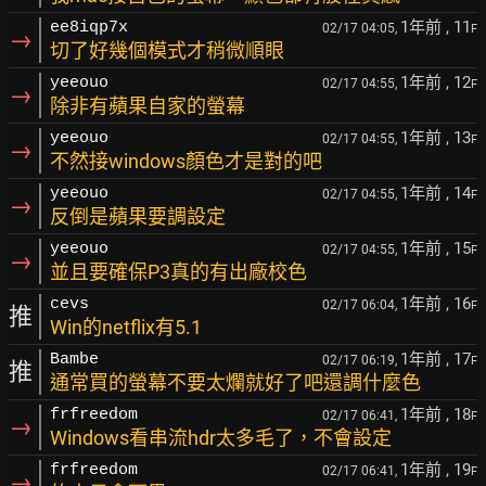
1年前
, 11
ee8iqp7x
02/17 04:05,
F
→
切了好幾個模式才稍微順眼
1年前
, 12
yeeouo
02/17 04:55,
F
→
除非有蘋果自家的螢幕
1年前
, 13
yeeouo
02/17 04:55,
F
→
不然接windows顏色才是對的吧
1年前
, 14
yeeouo
02/17 04:55,
F
→
反倒是蘋果要調設定
1年前
, 15
yeeouo
02/17 04:55,
F
→
並且要確保P3真的有出廠校色
1年前
, 16
cevs
02/17 06:04,
F
推
Win的netflix有5.1
1年前
, 17
Bambe
02/17 06:19,
F
推
通常買的螢幕不要太爛就好了吧還調什麼色
1年前
, 18
frfreedom
02/17 06:41,
F
→
Windows看串流hdr太多毛了，不會設定
1年前
, 19
frfreedom
02/17 06:41,
F
→