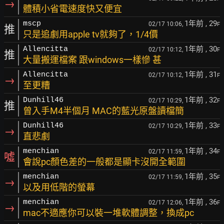
→
體積小省電速度快又便宜
1年前
, 29
mscp
02/17 10:06,
F
推
只是追劇用apple tv就夠了，1/4價
1年前
, 30
Allencitta
02/17 10:12,
F
推
大量搬運檔案 跟windows一樣慘 甚
1年前
, 31
Allencitta
02/17 10:12,
F
→
至更糟
1年前
, 32
Dunhill46
02/17 10:29,
F
推
曾入手M4半個月 MAC的藍光原盤讀檔簡
1年前
, 33
Dunhill46
02/17 10:29,
F
→
直悲劇
1年前
, 34
menchian
02/17 11:59,
F
噓
會說pc顏色差的一般都是顯卡沒開全範圍
1年前
, 35
menchian
02/17 11:59,
F
→
以及用低階的螢幕
1年前
, 36
menchian
02/17 12:06,
F
→
mac不適應你可以裝一堆軟體調整，換成pc