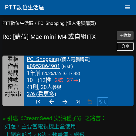
PTT
數位生活區
PTT數位生活區
/
PC_Shopping (個人電腦購買)
Re: [請益] Mac mini M4 或自組ITX
＋收藏
分享
看板
PC_Shopping
(個人電腦購買)
作者
a0952864901
(Fish)
時間
1年前
(2025/02/16 17:48)
推噓
10
(
12
推
2
噓
27
→
)
留言
41則, 20人
參與
討論串
2/6 (看更多)
說明
: 如題，主要當電視機上盒使用

: 上網看影片，B站、動畫瘋、網飛
