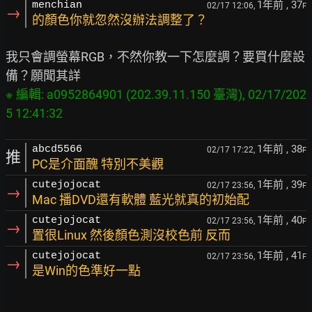
1年前
, 37
menchian
02/17 12:06,
F
→
的顏色你就忽然沒辦法調整了？
我只會調螢幕RGB，不然你教一下怎麼調？要買什麼設
※ 編輯: a0952864901 (202.39.11.150 臺灣), 02/17/202
1年前
, 38
abcd5566
02/17 17:22,
F
推
PC是介面醜 特別不美觀
1年前
, 39
cutejojocat
02/17 23:56,
F
→
Mac 播DVD還有軟體 藍光就真的初始配
1年前
, 40
cutejojocat
02/17 23:56,
F
→
置很Linux 然後顏色測沒校色前 反而
1年前
, 41
cutejojocat
02/17 23:56,
F
→
是Win的色準好一點