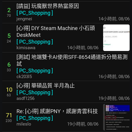
[請益] 玩魔獸世界熱當原因
2
[
PC_Shopping
]
70
jengmei
14小時前
,
08/06
[心得] DIY Steam Machine 小石頭
DeskMeet
5
[
PC_Shopping
]
24
kimisawa
14小時前
,
08/06
[測試] 地端雙卡AI使用SFF-8654通道拆分簡易測
試
6
[
PC_Shopping
]
33
ck203l5
16小時前
,
08/06
[心得] 華碩品質 半月為止
10
[
PC_Shopping
]
63
asdf1256
19小時前
,
08/06
Re: [心得] 感謝PNY，感謝青雲科技
71
[
PC_Shopping
]
230
mileslo
19小時前
,
08/06