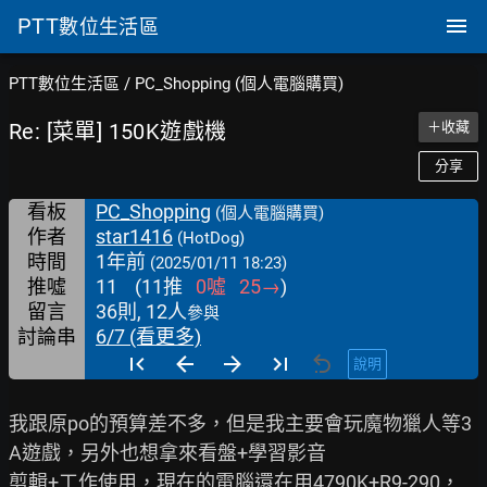
PTT
數位生活區
PTT數位生活區
/
PC_Shopping (個人電腦購買)
Re: [菜單] 150K遊戲機
＋收藏
分享
看板
PC_Shopping
(個人電腦購買)
作者
star1416
(HotDog)
時間
1年前
(2025/01/11 18:23)
推噓
11
(
11
推
0
噓
25
→
)
留言
36則, 12人
參與
討論串
6/7 (看更多)
說明
我跟原po的預算差不多，但是我主要會玩魔物獵人等3
A遊戲，另外也想拿來看盤+學習影音

剪輯+工作使用，現在的電腦還在用4790K+R9-290，