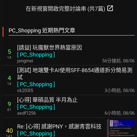
open_in_new
在新視窗開啟完整討論串 (共7篇)
PC_Shopping 近期熱門文章
[請益] 玩魔獸世界熱當原因
5
[
PC_Shopping
]
14
jengmei
56分鐘前
,
08/06
[測試] 地端雙卡AI使用SFF-8654通道拆分簡易測
試
4
[
PC_Shopping
]
14
ck203l5
3小時前
,
08/06
[心得] 華碩品質 半月為止
9
[
PC_Shopping
]
41
asdf1256
6小時前
,
08/06
Re: [心得] 感謝PNY，感謝青雲科技
40
[
PC_Shopping
]
143