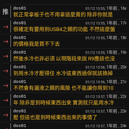
1年前
, 16
dos01
01/12 13:55,
F
推
就正常拿板子也不用拿這麼貴的 除非你就是
1年前
, 17
dos01
01/12 13:55,
F
→
很確定有要用到USB4之類的功能 不然這麼盤
1年前
, 18
dos01
01/12 13:55,
F
→
的價格我是買不下去
1年前
, 19
dos01
01/12 13:55,
F
→
然後水冷也非必須 以現階段來說 R9應該也沒
1年前
, 20
dos01
01/12 13:56,
F
→
到用水冷才壓得住 水冷這東西過保就該換掉
1年前
, 21
dos01
01/12 13:56,
F
→
不然會有漏液之類的風險 也不能讓你用到10
1年前
, 22
dos01
01/12 13:57,
F
→
年 除非是到時候東西出來 實測就只能用水冷
1年前
, 23
dos01
01/12 13:57,
F
→
壓 但這也是到時候東西出來的事情了
1年前
, 24
dos01
01/12 13:57,
F