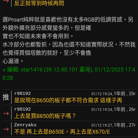
→
反正就等到時候再問
選Proart純粹就是喜歡他沒有太多RGB的低調質感，另
外額外擴充部分感覺蠻多的，但是確

實也不知道未來會不會用到。

水冷部分也都暫抓，因為也還不知道實際狀況，不然我
也覺得買個塔散的就好，至少不會擔

※ 編輯: star1416 (39.12.80.101 臺灣), 01/12/2025 17:4
1年前
, 25
r98192
01/12 19:24,
F
推
是說現在B650的板子都不符合需求 這樣子再
1年前
, 26
r98192
01/12 19:24,
F
→
上去是買B850的板子嗎？
1年前
, 27
Zenryaku
01/12 19:27,
F
→
不是 再上去是B650E，再上去是X670/E