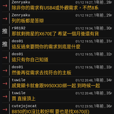
1年前
, 28
Zenryaku
01/12 19:27,
F
→
除非你的需求有USB4或外觀需求，不然8系
1年前
, 29
Zenryaku
01/12 19:27,
F
→
列的板都是答辯
1年前
, 30
r98192
01/12 19:34,
F
推
那就剩微星的X670E了 希望一個月後還有貨
1年前
, 31
dos01
01/12 19:55,
F
推
這反過來要問你的需求到底是什麼
1年前
, 32
dos01
01/12 19:55,
F
→
這只有你自己知道
1年前
, 33
dos01
01/12 19:56,
F
→
然後再從需求去找符合的主板
1年前
, 34
tuwile
01/12 20:48,
F
→
感覺顯卡就會跟9950X3D綁一起 到時候一起
1年前
, 35
tuwile
01/12 20:48,
F
→
買 直接頂上
1年前
, 36
cutejojocat
01/12 23:50,
F
→
B850的IO沒比較好啊 要也是找X670(E)