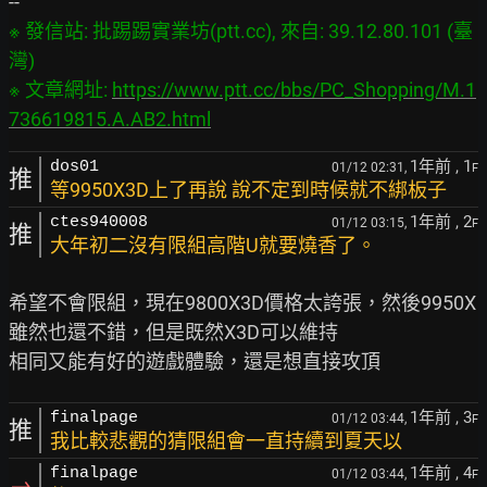
※ 發信站: 批踢踢實業坊(ptt.cc), 來自: 39.12.80.101 (臺
灣)

※ 文章網址: 
https://www.ptt.cc/bbs/PC_Shopping/M.1
736619815.A.AB2.html
1年前
, 1
dos01
01/12 02:31,
F
推
等9950X3D上了再說 說不定到時候就不綁板子
1年前
, 2
ctes940008
01/12 03:15,
F
推
大年初二沒有限組高階U就要燒香了。
希望不會限組，現在9800X3D價格太誇張，然後9950X
雖然也還不錯，但是既然X3D可以維持

1年前
, 3
finalpage
01/12 03:44,
F
推
我比較悲觀的猜限組會一直持續到夏天以
1年前
, 4
finalpage
01/12 03:44,
F
→