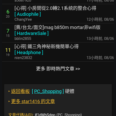
a5687920
11小時前
,
08/06
[心得] 小房間從2.0轉2.1系統的整合心得
6
[
Audiophile
]
20
ChangYee
12小時前
,
08/06
[賣/台北/面交]mag b850m mortar非wifi版
7
[
HardwareSale
]
15
bblin2855
13小時前
,
08/06
[心得] 鐵三角神秘新機簡單心得
11
[
Headphone
]
19
nien23832
13小時前
,
08/06
更多 即時熱門文章 >>
‣
返回看板
[
PC_Shopping
]
硬體
‣
更多 star1416 的文章
文章代碼(AID):
#1dWhSdgo
(PC_Shopping)