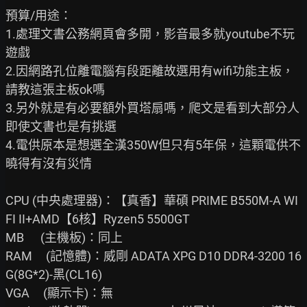
預算/用途：

1.處理文書公務網頁會多開，影音最多就youtube不玩
遊戲

2.因網路孔位離電腦有段距離故選用有wifi功能主板，
請教這張主板ok嗎

3.另外就是有必要額外買塔扇嗎，爬文是看到大部分人
即使文書也是有挑選

4.電供原本是想選全漢350W但只有5年保，這顆電供不
曉得有沒有災情

CPU (中央處理器)：【真香】華碩 PRIME B550M-A WI
FI II+AMD【6核】Ryzen5 5500GT

MB      (主機板)：同上

RAM     (記憶體)：威剛 ADATA XPG D10 DDR4-3200 16
G(8G*2)-黑(CL16)

VGA     (顯示卡)：無
