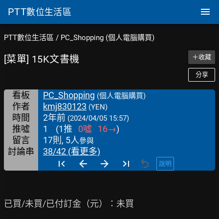
PTT
數位生活區
PTT數位生活區
/
PC_Shopping (個人電腦購買)
[菜單] 15K文書機
＋收藏
分享
看板
PC_Shopping
(個人電腦購買)
作者
kmj830123
(YEN)
時間
2年前
(2024/04/05 15:57)
推噓
1
(
1
推
0
噓
16
→
)
留言
17則, 5人
參與
討論串
38/42 (看更多)
說明
已買/未買/已付訂金（元）：未買
