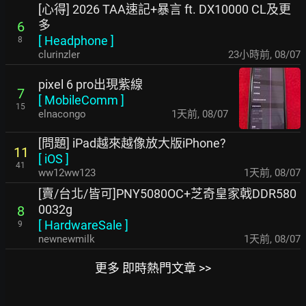
[心得] 2026 TAA速記+暴言 ft. DX10000 CL及更
多
6
[
Headphone
]
8
clurinzler
23小時前
,
08/07
pixel 6 pro出現紫線
7
[
MobileComm
]
15
elnacongo
1天前
,
08/07
[問題] iPad越來越像放大版iPhone?
11
[
iOS
]
41
ww12ww123
1天前
,
08/07
[賣/台北/皆可]PNY5080OC+芝奇皇家戟DDR580
0032g
8
[
HardwareSale
]
9
newnewmilk
1天前
,
08/07
更多 即時熱門文章 >>