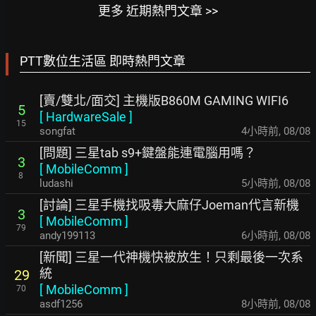
更多 近期熱門文章 >>
PTT數位生活區 即時熱門文章
[賣/雙北/面交] 主機版B860M GAMING WIFI6
5
[
HardwareSale
]
15
songfat
4小時前
,
08/08
[問題] 三星tab s9+鍵盤能連電腦用嗎？
3
[
MobileComm
]
8
ludashi
5小時前
,
08/08
[討論] 三星手機找吸毒大麻仔Joeman代言新機
3
[
MobileComm
]
79
andy199113
6小時前
,
08/08
[新聞] 三星一代神機快被放生！只剩最後一次系
統
29
[
MobileComm
]
70
asdf1256
8小時前
,
08/08