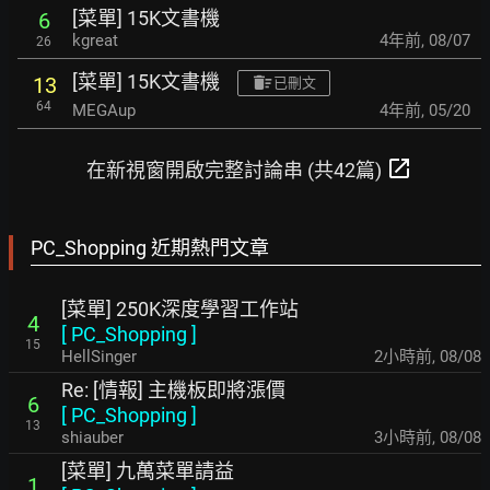
[菜單] 15K文書機
6
kgreat
4年前
,
08/07
26
[菜單] 15K文書機
13
已刪文
64
MEGAup
4年前
,
05/20
open_in_new
在新視窗開啟完整討論串 (共42篇)
PC_Shopping 近期熱門文章
[菜單] 250K深度學習工作站
4
[
PC_Shopping
]
15
HellSinger
2小時前
,
08/08
Re: [情報] 主機板即將漲價
6
[
PC_Shopping
]
13
shiauber
3小時前
,
08/08
[菜單] 九萬菜單請益
1