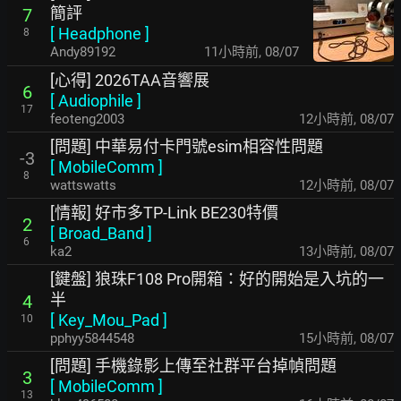
簡評
7
[
Headphone
]
8
Andy89192
11小時前
,
08/07
[心得] 2026TAA音響展
6
[
Audiophile
]
17
feoteng2003
12小時前
,
08/07
[問題] 中華易付卡門號esim相容性問題
-3
[
MobileComm
]
8
wattswatts
12小時前
,
08/07
[情報] 好市多TP-Link BE230特價
2
[
Broad_Band
]
6
ka2
13小時前
,
08/07
[鍵盤] 狼珠F108 Pro開箱：好的開始是入坑的一
半
4
[
Key_Mou_Pad
]
10
pphyy5844548
15小時前
,
08/07
[問題] 手機錄影上傳至社群平台掉幀問題
3
[
MobileComm
]
13