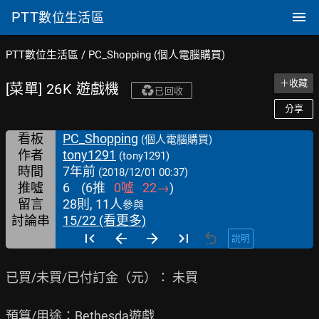
PTT
數位生活區
PTT數位生活區
/
PC_Shopping (個人電腦購買)
＋收藏
[菜單] 26K 遊戲機
已回收
分享
看板
PC_Shopping
(個人電腦購買)
作者
tony1291
(tony1291)
時間
7年前
(2018/12/01 00:37)
推噓
6
(
6
推
0
噓
22
→
)
留言
28則, 11人
參與
討論串
15/22 (看更多)
說明
已買/未買/已付訂金（元）： 未買

預算/用途：Bethesda遊戲
