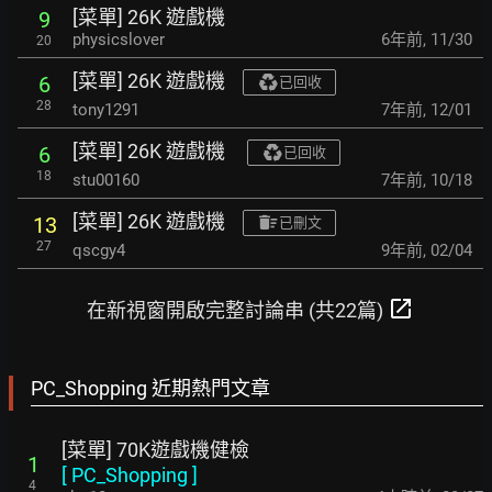
[菜單] 26K 遊戲機
9
physicslover
6年前
,
11/30
20
[菜單] 26K 遊戲機
6
已回收
28
tony1291
7年前
,
12/01
[菜單] 26K 遊戲機
6
已回收
18
stu00160
7年前
,
10/18
[菜單] 26K 遊戲機
13
已刪文
27
qscgy4
9年前
,
02/04
open_in_new
在新視窗開啟完整討論串 (共22篇)
PC_Shopping 近期熱門文章
[菜單] 70K遊戲機健檢
1
[
PC_Shopping
]
4