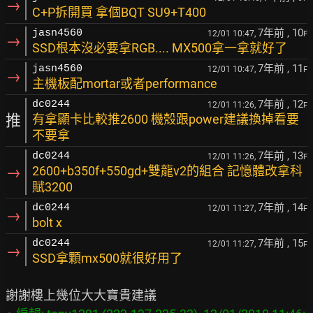
→
C+P拆開買 拿個BQT SU9+T400
7年前
, 10
jasn4560
12/01 10:47,
F
→
SSD根本沒必要拿RGB.... MX500拿一拿就好了
7年前
, 11
jasn4560
12/01 10:47,
F
→
主機板配mortar或者performance
7年前
, 12
dc0244
12/01 11:26,
F
推
有拿顯卡比較推2600 機殼跟power建議換掉看要
不要拿
7年前
, 13
dc0244
12/01 11:26,
F
→
2600+b350f+550gd+雙龍v2的組合 記憶體改拿科
賦3200
7年前
, 14
dc0244
12/01 11:27,
F
→
bolt x
7年前
, 15
dc0244
12/01 11:27,
F
→
SSD拿顆mx500就很好用了