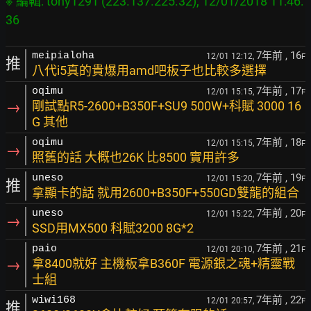
※ 編輯: tony1291 (223.137.225.32), 12/01/2018 11:46:
7年前
, 16
meipialoha
12/01 12:12,
F
推
八代i5真的貴爆用amd吧板子也比較多選擇
7年前
, 17
oqimu
12/01 15:15,
F
→
剛試點R5-2600+B350F+SU9 500W+科賦 3000 16
G 其他
7年前
, 18
oqimu
12/01 15:15,
F
→
照舊的話 大概也26K 比8500 實用許多
7年前
, 19
uneso
12/01 15:20,
F
推
拿顯卡的話 就用2600+B350F+550GD雙龍的組合
7年前
, 20
uneso
12/01 15:22,
F
→
SSD用MX500 科賦3200 8G*2
7年前
, 21
paio
12/01 20:10,
F
→
拿8400就好 主機板拿B360F 電源銀之魂+精靈戰
士組
7年前
, 22
wiwi168
12/01 20:57,
F
推