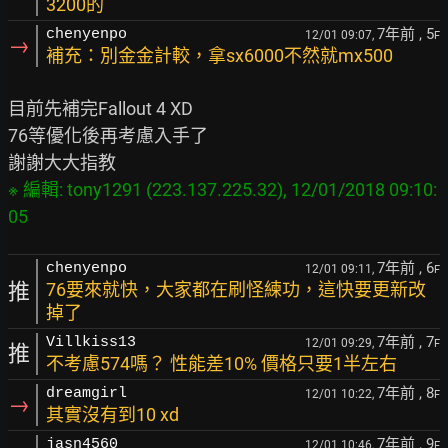
3200的
7年前
, 5
chenyenpo
12/01 09:07,
F
→
補充：別金金計較，拿sx6000不然就mx500
目前先補完Fallout 4 XD

76等優化後再考慮入手了

※ 編輯: tony1291 (223.137.225.32), 12/01/2018 09:10:
7年前
, 6
chenyenpo
12/01 09:11,
F
推
76要來就快，大家都在刷怪練功，這快要更新改
掉了
7年前
, 7
Villkiss13
12/01 09:29,
F
推
不考慮574嗎？ 性能差10% 價格只要1半左右
7年前
, 8
dreamgirl
12/01 10:22,
F
→
其實沒有到10 xd
7年前
, 9
jasn4560
12/01 10:46,
F