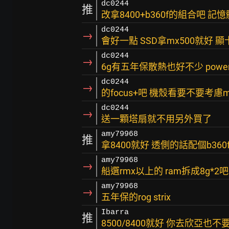
dc0244
推
改拿8400+b360f的組合吧 記
dc0244
→
會好一點 SSD拿mx500就好 顯卡
dc0244
→
6g有五年保散熱也好不少 powe
dc0244
→
的focus+吧 機殼看要不要考慮maste
dc0244
→
送一顆塔扇就不用另外買了
amy79968
推
拿8400就好 透側的話配個b360
amy79968
→
船選rmx以上的 ram拆成8g*2吧
amy79968
→
五年保的rog strix
Ibarra
推
8500/8400就好 你去欣亞也不要拿T