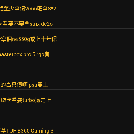
憶體至少拿個2666吧拿8*2
看要不要拿strix dc2o
r拿個ne550g或上十年保
rbox pro 5 rgb有
f的高興價啊 psu要上
 顯卡看要turbo還是上
UF B360 Gaming 3