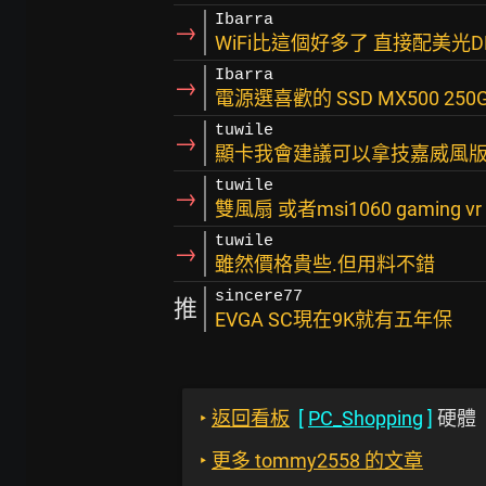
Ibarra
→
WiFi比這個好多了 直接配美光DDR
Ibarra
→
電源選喜歡的 SSD MX500 25
tuwile
→
顯卡我會建議可以拿技嘉威風版106
tuwile
→
雙風扇 或者msi1060 gaming v
tuwile
→
雖然價格貴些.但用料不錯
sincere77
推
EVGA SC現在9K就有五年保
‣
返回看板
[
PC_Shopping
]
硬體
‣
更多 tommy2558 的文章