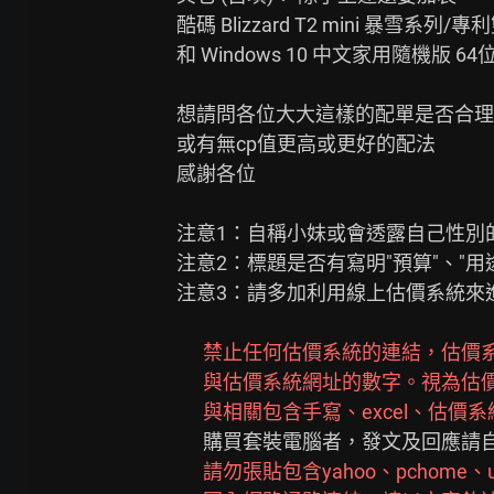
酷碼 Blizzard T2 mini 暴雪系列/專
和 Windows 10 中文家用隨機版 64位元 (
想請問各位大大這樣的配單是否合理

或有無cp值更高或更好的配法

感謝各位

注意1：自稱小妹或會透露自己性別
注意2：標題是否有寫明"預算"、"用途"?
注意3：請多加利用線上估價系統來進
禁止任何估價系統的連結，估價
      與估價系統網址的數字。視為
與相關包含手寫、excel、估價
      購買套裝電腦者，發文及回應請自行打上原廠產品型號。

請勿張貼包含yahoo、pchome