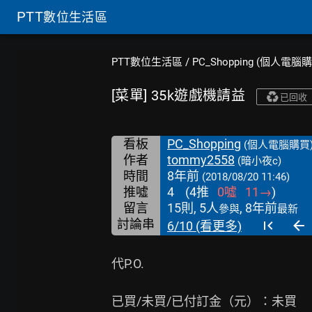
PTT
數位生活區
PTT數位生活區
/
PC_Shopping (個人電腦
[菜單] 35k遊戲機請益
已回收
看板
PC_Shopping
(個人電腦購買
作者
tommy2558
(暗小夜c)
時間
8年前
(2018/08/20 11:46)
推噓
4
(
4
推
0
噓
11
→
)
留言
15則, 5人
, 8年前
參與
最新
討論串
6/10 (看更多)
代P.O.

已買/未買/已付訂金（元）：未買
