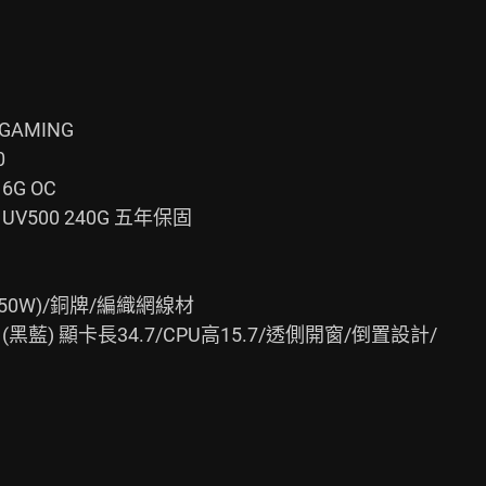
GAMING



G OC

 UV500 240G 五年保固

550W)/銅牌/編織網線材

W (黑藍) 顯卡長34.7/CPU高15.7/透側開窗/倒置設計/
