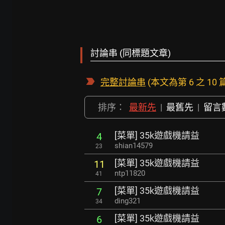
討論串 (同標題文章)
完整討論串
(本文為第 6 之 10 
排序：
最新先
|
最舊先
|
留言
[菜單] 35k遊戲機請益
4
shian14579
23
[菜單] 35k遊戲機請益
11
ntp11820
41
[菜單] 35k遊戲機請益
7
ding321
34
[菜單] 35k遊戲機請益
6