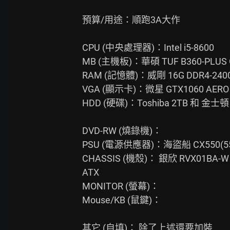
預算/用途：順跑3A大作

CPU (中央處理器)：Intel i5-8600

MB (主機板)：華碩 TUF B360-PLUS 
RAM (記憶體)：威剛 16G DDR4-2400
VGA (顯示卡)：微星 GTX1060 AERO 6
HDD (硬碟)：Toshiba 2TB 和 金士頓
DVD-RW (燒錄機)：

PSU (電源供應器)：海盜船 CX550(
CHASSIS (機殼)： 銀欣 RVX01BA-
ATX

MONITOR (螢幕)：

Mouse/KB (鼠鍵)：

其它 (自填)： 除了上述還要加裝
