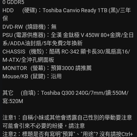
0 GDDR5

HDD       (硬碟)：Toshiba Canvio Ready 1TB (黑)/三年
保

DVD-RW  (燒錄機)：無

PSU (電源供應器)：全漢 金鈦極 V 450W 80+金牌/全日
系/ADDA油封扇/5年免費2年換新

CHASSIS   (機殼)：酷碼 RC-342 顯卡長30/風扇高16/ 
M-ATX/全沖孔網面板

MONITOR   (螢幕)：預算3000 請推薦

Mouse/KB  (鼠鍵)：沿用

其它      (自填)：Toshiba Q300 240G/7mm/讀:550M/
寫:520M

注意1：自稱小妹或其他會透露自己性別的舉動要注意
可能會引來不必要的紛擾，請注意

注意2：標題是否有寫明"預算"、"用途"? 沒有請按Ctrl+