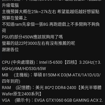
升級電腦

主機預算大概在25k~27k左右 希望能越低越好想留點
預算在螢幕上

不知道ram先拿個一張8G 再跑遊戲上不多開夠不夠負
荷

PSU的部分450W應該就夠用了嗎

螢幕的話22吋3000左右有沒有推薦的呢

謝謝各位

CPU (中央處理器)：Intel I5-6500【四核】3.2GHz(↑3.
6GHz)/6M/HD530/65W

MB      (主機板)：華碩 B150M-K D3(M-ATX/1A1D/U3/
四年到府)

RAM     (記憶體)：美光 8G*2 DDR4-2400【美光半導體
Wafer原生2400系列】

VGA     (顯示卡)：EVGA GTX1060 6GB GAMING ACX 2.