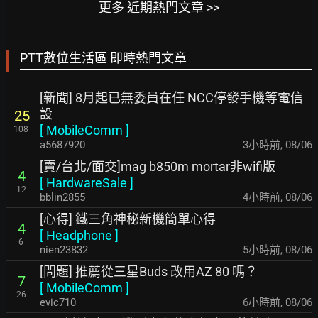
更多 近期熱門文章 >>
PTT數位生活區 即時熱門文章
[新聞] 8月起已無委員在任 NCC停發手機等電信
設
25
[
MobileComm
]
108
a5687920
3小時前
,
08/06
[賣/台北/面交]mag b850m mortar非wifi版
4
[
HardwareSale
]
12
bblin2855
4小時前
,
08/06
[心得] 鐵三角神秘新機簡單心得
4
[
Headphone
]
6
nien23832
5小時前
,
08/06
[問題] 推薦從三星Buds 改用AZ 80 嗎？
7
[
MobileComm
]
26
evic710
6小時前
,
08/06