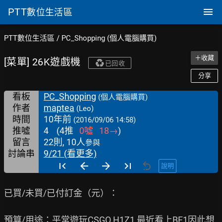
PTT
數位生活區
PTT數位生活區
/
PC_Shopping (個人電腦購買)
＋收藏
[菜單] 26K遊戲機
已回收
分享
看板
PC_Shopping
(個人電腦購買)
作者
maptea
(Leo)
時間
10年前
(2016/09/06 14:58)
推噓
4
(
4
推
0
噓
18
→
)
留言
22則, 10人
參與
討論串
9/21 (看更多)
說明
已買/未買/已付訂金（元）：

預算/用途：平常遊玩CSGO H1Z1 最近看上BF1因此想