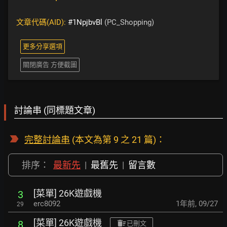
文章代碼(AID):
#1NpjbvBl
(PC_Shopping)
更多分享選項
關閉廣告 方便截圖
討論串 (同標題文章)
完整討論串
(本文為第 9 之 21 篇)：
排序：
最新先
|
最舊先
|
留言數
[菜單] 26K遊戲機
3
erc8092
1年前
,
09/27
29
[菜單] 26K遊戲機
8
已刪文