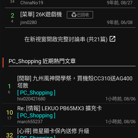
34
ChinaNo19
9年前
,
08/27
[菜單] 26K遊戲機
2
已回收
4
jim0280
9年前
,
06/08
open_in_new
在新視窗開啟完整討論串 (共21篇)
PC_Shopping 近期熱門文章
[閒聊] 九州風神開學祭，買機殼CC310送AG400
塔散
1
[
PC_Shopping
]
6
hix020421680
1小時前
,
08/06
Re: [情報] LEKUO PB65MX3 擴充卡
10
[
PC_Shopping
]
17
march55237
1小時前
,
08/06
[心得] 微星顯卡保內送修 升級
32