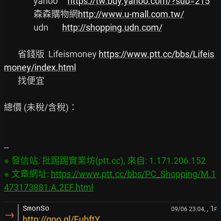
               yahoo     
https://tw.buy.yahoo.com/?sub=215
               森森購物網
http://www.u-mall.com.tw/
               udn       
http://shopping.udn.com/
       省錢版  Lifeismoney 
https://www.ptt.cc/bbs/Lifeis
money/index.html
       找便宜

總價 (未稅/含稅)：

※ 發信站: 批踢踢實業坊(ptt.cc), 來自: 1.171.206.152

※ 文章網址: 
https://www.ptt.cc/bbs/PC_Shopping/M.1
473173881.A.2EF.html
, 1
SmonSo
09/06 23:04,
F
→
http://goo.gl/FubftY