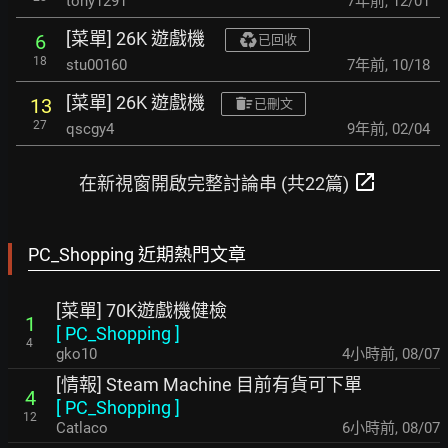
tony1291
7年前
,
12/01
[菜單] 26K 遊戲機
6
已回收
18
stu00160
7年前
,
10/18
[菜單] 26K 遊戲機
13
已刪文
27
qscgy4
9年前
,
02/04
open_in_new
在新視窗開啟完整討論串 (共22篇)
PC_Shopping 近期熱門文章
[菜單] 70K遊戲機健檢
1
[
PC_Shopping
]
4
gko10
4小時前
,
08/07
[情報] Steam Machine 目前有貨可下單
4
[
PC_Shopping
]
12
Catlaco
6小時前
,
08/07