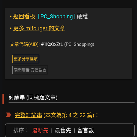
‣
返回看板
[
PC_Shopping
]
硬體
‣
更多 mifouger 的文章
文章代碼(AID):
#1KxOxZtL
(PC_Shopping)
更多分享選項
關閉廣告 方便截圖
討論串 (同標題文章)
完整討論串
(本文為第 4 之 22 篇)：
排序：
最新先
|
最舊先
|
留言數