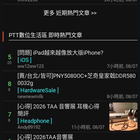
更多 近期熱門文章 >>
PTT數位生活區 即時熱門文章
[問題] iPad越來越像放大版iPhone?
5
[
iOS
]
20
ww12ww123
7小時前
,
08/07
[賣/台北/皆可]PNY5080OC+芝奇皇家戟DDR580
0032g
8
[
HardwareSale
]
8
newnewmilk
8小時前
,
08/07
[心得] 2026 TAA 音響展 耳機心得
簡評
7
[
Headphone
]
8
Andy89192
11小時前
,
08/07
[心得] 2026TAA音響展