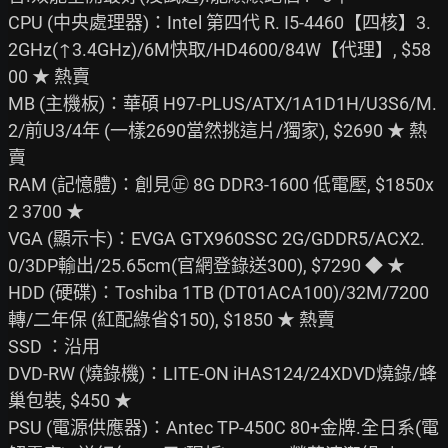
CPU (中央處理器)：Intel 第四代 R. I5-4460【四核】3.
2GHz(↑3.4GHz)/6M快取/HD4600/84W【代理】, $58
00 ★ 熱賣

MB (主機板)：華碩 H97-PLUS/ATX/1A1D1H/U3S6/M.
2/前U3/4年 (一樣2690當然挑這片/獨家), $2690 ★ 熱
賣

RAM (記憶體)：創見㊣ 8G DDR3-1600 低電壓, $1850x
2 3700 ★

VGA (顯示卡)：EVGA GTX960SSC 2G/GDDR5/ACX2.
0/3DP輸出/25.65cm(官網登錄送300), $7290 ◆ ★

HDD (硬碟)：Toshiba 1TB (DT01ACA100)/32M/7200
轉/二年保 (紅配綠省$150), $1850 ★ 熱賣

SSD ：沿用

DVD-RW (燒錄機)：LITE-ON iHAS124/24XDVD燒錄/蜂
巢包裝, $450 ★

PSU (電源供應器)：Antec TP-450C 80+金牌.全日系(電