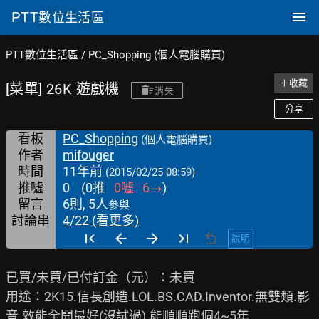
PTT
數位生活區
PTT數位生活區
/
PC_Shopping (個人電腦購買)
＋收藏
[菜單] 26K 遊戲機
消失
分享
看板
PC_Shopping
(個人電腦購買)
作者
mifouger
時間
11年前
(2015/02/25 08:59)
推噓
0
(
0
推
0
噓
6
→
)
留言
6則, 5人
參與
討論串
4/22 (看更多)
說明
已買/未買/已付訂金（元）：未買

用途：2K15.信長創造.LOL.BS.CAD.Inventor.無雙類.影
音.效能全開最好(沒試過).能順順跑個4~5年
