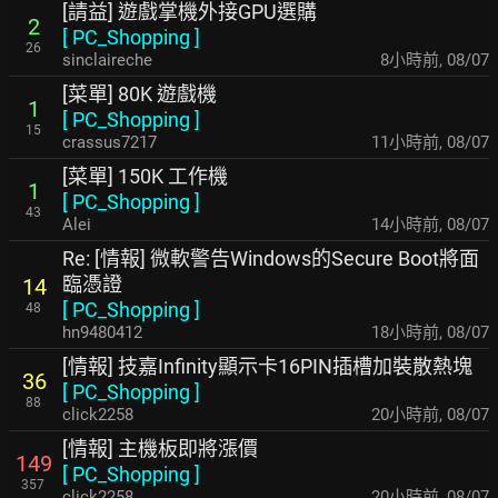
[請益] 遊戲掌機外接GPU選購
2
[
PC_Shopping
]
26
sinclaireche
8小時前
,
08/07
[菜單] 80K 遊戲機
1
[
PC_Shopping
]
15
crassus7217
11小時前
,
08/07
[菜單] 150K 工作機
1
[
PC_Shopping
]
43
Alei
14小時前
,
08/07
Re: [情報] 微軟警告Windows的Secure Boot將面
臨憑證
14
[
PC_Shopping
]
48
hn9480412
18小時前
,
08/07
[情報] 技嘉Infinity顯示卡16PIN插槽加裝散熱塊
36
[
PC_Shopping
]
88
click2258
20小時前
,
08/07
[情報] 主機板即將漲價
149
[
PC_Shopping
]
357
click2258
20小時前
,
08/07