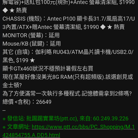
解電容)+送紅包100元(現折)+Antec 螢幕清潔組, $1990 
◆ ★ 熱賣

CHASSIS (機殼)：Antec P100 顯卡長31.7/風扇高17/U
3內置/ATX+贈Antec 螢幕清潔組, $1990 ◆ ★ 熱賣

MONITOR (螢幕)：延用

Mouse/KB (鼠鍵)：延用

其它 (自填)：伽利略 RU043/ATM晶片讀卡機/USB2.0/
黑色, $199 ★

顯卡GTx460狀況不穩預計暑假左右買

現在某屋好像沒美光8G RAM(只有超頻版).該選創見或
金士頓?

為了方便滿常一次執行多種程式.記憶體需拿到2條嗎?

總價 <含稅)：26649

※ 發信站: 批踢踢實業坊(ptt.cc), 來自: 60.249.39.226

※ 文章網址: 
https://www.ptt.cc/bbs/PC_Shopping/M.1
424854755.A.DD5.html