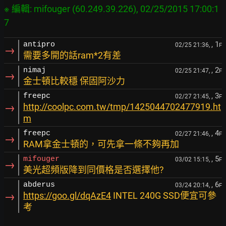
※ 編輯: mifouger (60.249.39.226), 02/25/2015 17:00:1
, 1
antipro
02/25 21:36,
F
→
需要多開的話ram*2有差
, 2
nimaj
02/25 21:47,
F
→
金士頓比較穩 保固阿沙力
, 3
freepc
02/27 21:45,
F
→
http://coolpc.com.tw/tmp/1425044702477919.ht
m
, 4
freepc
02/27 21:46,
F
→
RAM拿金士頓的，可先拿一條不夠再加
, 5
mifouger
03/02 15:15,
F
→
美光超頻版降到同價格是否選擇他?
, 6
abderus
03/24 20:14,
F
→
https://goo.gl/dqAzE4
INTEL 240G SSD便宜可參
考